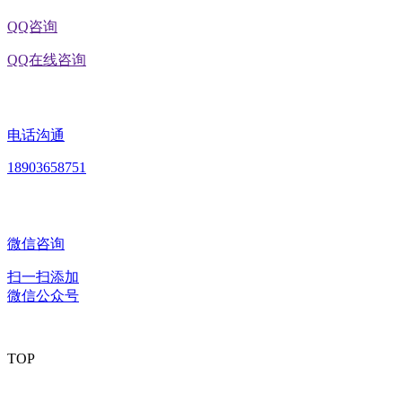
QQ咨询
QQ在线咨询
电话沟通
18903658751
微信咨询
扫一扫添加
微信公众号
TOP
版权所有：黑龙江U乐·国际官网食品股份有限公司 Copyright ©