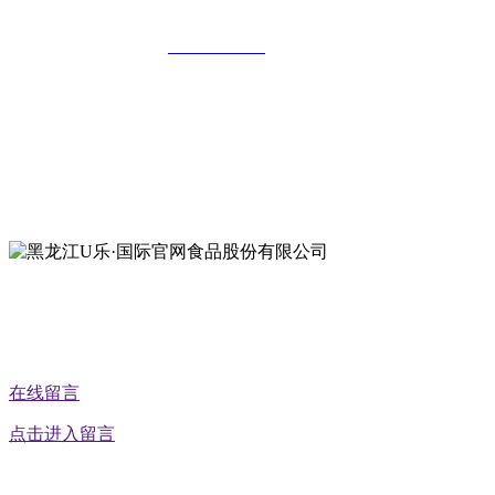
全国统一客服热线：
18903658751
地址：哈尔滨南岗区红旗满族乡科技园区
地址：双城经济技术开发区娃哈哈路6号
地址：黑龙江萝北县宝泉岭二九0公路一号
地址：黑龙江省延寿县工业园区北泰山路5号
公众号二维码
在线留言
点击进入留言