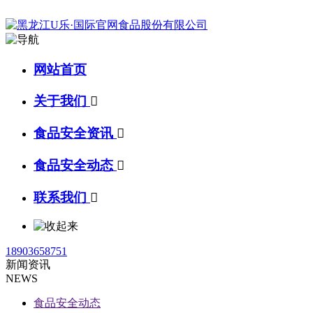
网站首页
关于我们

食品安全资讯

食品安全动态

联系我们

18903658751
新闻资讯
NEWS
食品安全动态