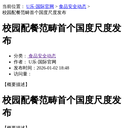
当前位置：
U乐·国际官网
>
食品安全动态
>
校园配餐范畴首个国度尺度发布
校园配餐范畴首个国度尺度发
布
分类：
食品安全动态
作者： U乐·国际官网
发布时间：
2026-01-02 18:48
访问量：
【概要描述】
校园配餐范畴首个国度尺度发
布
【概要描述】