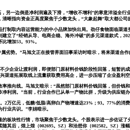
另一边倒是净利润遍及下滑，“增收不增利”的寒意洋溢全行
%，清晰指向资金正高度聚焦于少数龙头，“大象起舞”取大都公司
制取内容运营能力的中小品牌加快出局。劲仔食物面临渠道变化
立了“经销从导、电商企稳、海外冲破”的多元渠道款式，2025年
比增加53。93%。
专属劣势。”马旭文正在接管界面旧事采访时暗示，将来渠道合
少企业让渡利润，即便部门原材料价钱阶段性回落，短暂的成本
兴渠道拓展取线上流量获取费用高企，进一步压缩了企业盈利空间
推向线。马旭文暗示：“虽然部门原材料价钱回落，但价钱和
步净利润。”当前，行业合作已从单一产物比拼，升级为供应链
万亿元，低糖/低脂/高卵白产物增速达23%；93。77%的消
为行业共识。”李娟暗示。
板块性行情，市场聚焦于少数龙头。个股表示进一步佐证了分化款
幅紧随其后，煌上煌（002695。SZ）和洽想你（002582。S