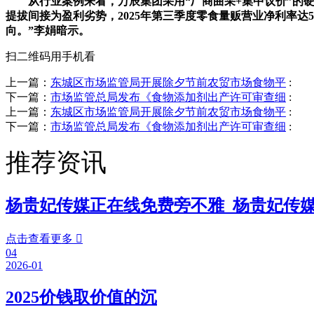
从行业案例来看，万辰集团采用“厂商曲采+集中议价”的硬
提拔间接为盈利劣势，2025年第三季度零食量贩营业净利率达
向。”李娟暗示。
扫二维码用手机看
上一篇：
东城区市场监管局开展除夕节前农贸市场食物平
:
下一篇：
市场监管总局发布《食物添加剂出产许可审查细
:
上一篇：
东城区市场监管局开展除夕节前农贸市场食物平
:
下一篇：
市场监管总局发布《食物添加剂出产许可审查细
:
推荐资讯
杨贵妃传媒正在线免费旁不雅_杨贵妃传
点击查看更多

04
2026-01
2025价钱取价值的沉