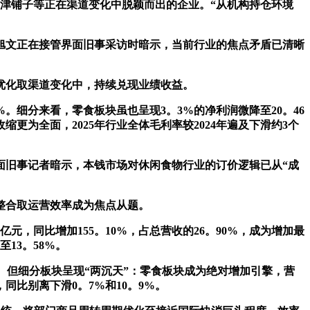
、盐津铺子等正在渠道变化中脱颖而出的企业。“从机构持仓环境
旭文正在接管界面旧事采访时暗示，当前行业的焦点矛盾已清晰
优化取渠道变化中，持续兑现业绩收益。
。细分来看，零食板块虽也呈现3。3%的净利润微降至20。46
更为全面，2025年行业全体毛利率较2024年遍及下滑约3个
旧事记者暗示，本钱市场对休闲食物行业的订价逻辑已从“成
整合取运营效率成为焦点从题。
，同比增加155。10%，占总营收的26。90%，成为增加最
13。58%。
加。但细分板块呈现“两沉天”：零食板块成为绝对增加引擎，营
，同比别离下滑0。7%和10。9%。