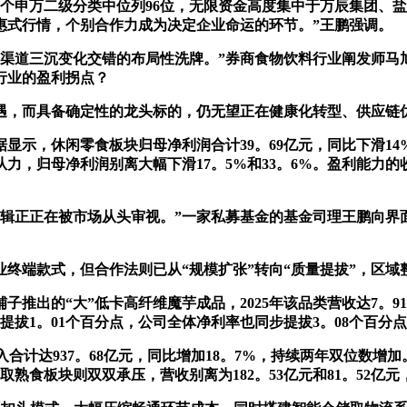
110个申万二级分类中位列96位，无限资金高度集中于万辰集团
惠式行情，个别合作力成为决定企业命运的环节。”王鹏强调。
道三沉变化交错的布局性洗牌。”券商食物饮料行业阐发师马
行业的盈利拐点？
遇，而具备确定性的龙头标的，仍无望正在健康化转型、供应链
，休闲零食板块归母净利润合计39。69亿元，同比下滑14%
归母净利润别离大幅下滑17。5%和33。6%。盈利能力的收缩
正正在被市场从头审视。”一家私募基金的基金司理王鹏向界面
端款式，但合作法则已从“规模扩张”转向“质量提拔”，区域
的“大”低卡高纤维魔芋成品，2025年该品类营收达7。91亿元
提拔1。01个百分点，公司全体净利率也同步提拔3。08个百分点至
入合计达937。68亿元，同比增加18。7%，持续两年双位数增
取熟食板块则双双承压，营收别离为182。53亿元和81。52亿元