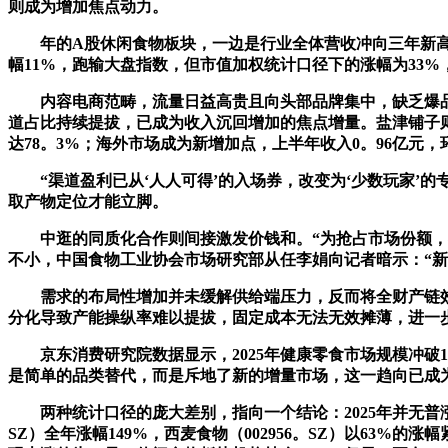
则成为增加焦点动力。
年的A股休闲食物板块，一边是行业全体营收冲向三年新高，
幅11%，跑输大盘指数，但市值加权统计口径下的涨幅为33
内容电商范畴，流量日益高贵且向头部品牌集中，缺乏爆品打
道占比持续提拔，已成为收入沉回增加的焦点增量。盐津铺子则建
达78。3%；海外市场成为新增加点，上半年收入0。96亿元，环
“渠道盈利已从‘人人可得’的入场券，改变为‘少数玩家’的
取产物定位才能立脚。
中逛的同质化合作则间接激发价钱和。“为抢占市场份额，不
不小，中国食物工业协会市场研究部从任李娟向记者暗示：“新
需求的布局性增加并未缓解供给端压力，反而将全财产链效率
分化导致产能操纵率难以提拔，固定成本无法无效摊薄，进一
京东消费研究院数据显示，2025年健康零食市场规模冲破1。2
是简单的品类替代，而是斥地了新的增量市场，这一趋向已成
两种统计口径的庞大差别，指向一个结论：2025年并无普涨的
SZ）全年涨幅149%，西麦食物（002956。SZ）以63%的涨