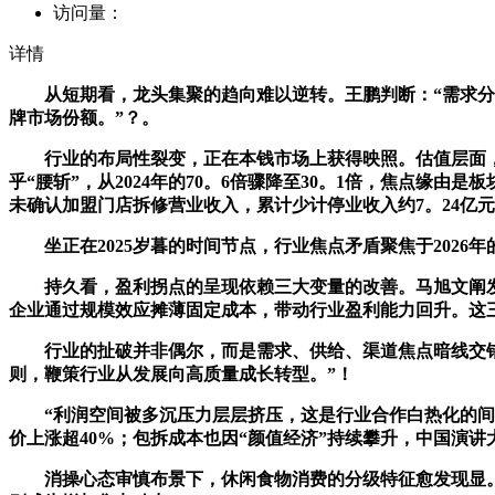
访问量：
详情
从短期看，龙头集聚的趋向难以逆转。王鹏判断：“需求分级
牌市场份额。”？。
行业的布局性裂变，正在本钱市场上获得映照。估值层面，休闲
乎“腰斩”，从2024年的70。6倍骤降至30。1倍，焦点缘由
未确认加盟门店拆修营业收入，累计少计停业收入约7。24亿
坐正在2025岁暮的时间节点，行业焦点矛盾聚焦于2026
持久看，盈利拐点的呈现依赖三大变量的改善。马旭文阐发：
企业通过规模效应摊薄固定成本，带动行业盈利能力回升。这三
行业的扯破并非偶尔，而是需求、供给、渠道焦点暗线交错
则，鞭策行业从发展向高质量成长转型。”！
“利润空间被多沉压力层层挤压，这是行业合作白热化的间接表
价上涨超40%；包拆成本也因“颜值经济”持续攀升，中国演讲
消操心态审慎布景下，休闲食物消费的分级特征愈发现显。