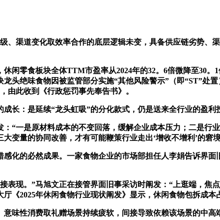
、渠道变化取效率合作的底层逻辑未变，具备供应链劣势、渠
零食板块全体TTM市盈率从2024年的32。6倍微降至30。
是板块龙头绝味食物因被监管部分实施“其他风险警示”（即“ST”处置
元，由此收到《行政惩罚事先奉告书》。
年的成长：是延续“龙头虹吸”的分化款式，仍是送来全行业的盈利
“一是原材料成本的不变回落，缓解企业成本压力；二是行业
大变量的协同改善，才有可能鞭策行业走出‘增收不增利’的窘境
感化的必然成果。一家食物企业的市场部担任人李娟告诉界面旧
现。”马旭文正在接管界面旧事采访时阐发：“上逛端，焦点原材料
大厅《2025年休闲食物行业现状阐发》显示，休闲食物包拆成本
意味性消费取礼赠场景持续疲软，间接导致依赖该场景的中高端