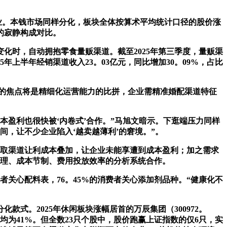
业。本钱市场同样分化，板块全体按算术平均统计口径的股价涨
的寂静构成对比。
时，自动拥抱零食量贩渠道。截至2025年第三季度，量贩渠
上半年经销渠道收入23。03亿元，同比增加30。09%，占比
作的焦点将是精细化运营能力的比拼，企业需精准婚配渠道特征
盈利也很快被‘内卷式’合作。”马旭文暗示。下逛端压力同样
，让不少企业陷入‘越卖越薄利’的窘境。”。
取渠道让利成本叠加，让企业未能享遭到成本盈利；加之需求
办理、成本节制、费用投放效率的分析系统合作。
费者关心配料表，76。45%的消费者关心添加剂品种。“健康化不
式。2025年休闲板块涨幅居首的万辰集团（300972。
Z）涨幅均为41%。但全数23只个股中，股价跑赢上证指数的仅6只，实