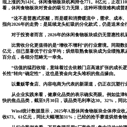
现上涨的为14只。休闲食物板块机构持仓771。8亿元，正在
看，休闲食物板块对资金的吸引力无限，这种环境很难构成普
“这不是普惠式苏醒，而是暖和消费暖流中，需求、成本、渠
指向2026年的走势：是延续龙头虹吸的分化款式，仍是送来全
对于投资者而言，2026年的休闲食物板块或仍无普惠性机
比营收分化更值得的是“增收不增利”的行业窘境。同期数据显示
亿元，但已显著优于行业平均；烘焙取熟食板块成为业绩拖累从力，
百分点，各细分范畴无一幸免。
“估值的猛烈收缩，意味着过去依赖门店高速扩张的成长逻辑
长性”转向“确定性”，这也是资金向龙头堆积的焦点缘由。
以量贩零食店、内容电商为代表的新渠道，仍正在沉塑行业终
从企业实践来看，健康化品类的表示确实亮眼。例如盐津铺子推出
快的焦点品类，截至9月30日，该品类毛利率达30。32%，同比
Wind统计数据显示，2025年A股休闲食物板块全体停业收
收673。61亿元，同比大幅增加31%；已经的抢手赛道烘焙食物