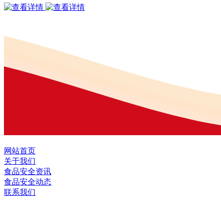
网站首页
关于我们
食品安全资讯
食品安全动态
联系我们
黑龙江U乐·国际官网食品股份有限公司