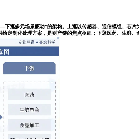
下逛多元场景驱动”的架构。上逛以传感器、通信模组、芯片
供给定制化处理方案，是财产链的焦点枢纽；下逛医药、生鲜、