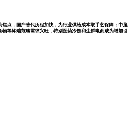
为焦点，国产替代历程加快，为行业供给成本取手艺保障；中逛
食物等终端范畴需求兴旺，特别医药冷链和生鲜电商成为增加引