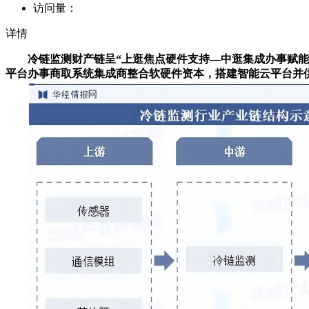
访问量：
详情
冷链监测财产链呈“上逛焦点硬件支持—中逛集成办事赋能—
平台办事商取系统集成商整合软硬件资本，搭建智能云平台并