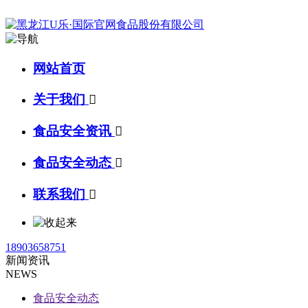
网站首页
关于我们

食品安全资讯

食品安全动态

联系我们

18903658751
新闻资讯
NEWS
食品安全动态