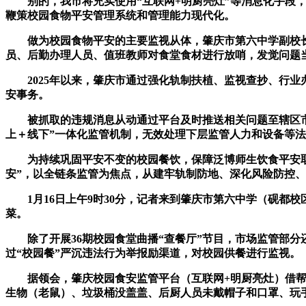
别的，我市将充实使用“互联网+明厨亮灶”等消息化手段，
鞭策校园食物平安管理系统和管理能力现代化。
做为校园食物平安的主要监视从体，肇庆市第六中学副校长
员、后勤办理人员、值班教师对食堂食材进行放哨，发觉问题
2025年以来，肇庆市通过强化轨制扶植、监视查抄、行业办
安事务。
被抓取的违规消息从动通过平台及时推送相关问题至辖区市场
上＋线下”一体化监管机制，无效处理下层监管人力和设备等
为持续巩固平安不变的校园餐饮，保障泛博师生饮食平安取身
安”，以全链条监管为焦点，从建牢轨制防地、深化风险防控、
1月16日上午9时30分，记者来到肇庆市第六中学（砚都
菜。
除了开展36期校园食堂曲播“查餐厅”节目，市场监管部分
过“校园餐”严沉违法行为举报励渠道，对校园供餐进行监视。
据领会，肇庆校园食安监管平台（互联网+明厨亮灶）借帮正
生物（老鼠）、垃圾桶没盖盖、后厨人员未戴帽子和口罩、玩