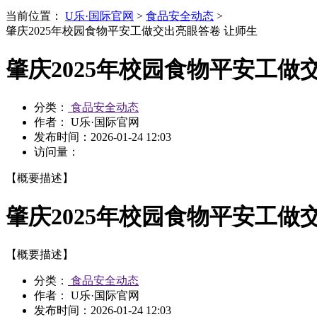
当前位置：
U乐·国际官网
>
食品安全动态
>
肇庆2025年校园食物平安工做交出亮眼答卷 让师生
肇庆2025年校园食物平安工做
分类：
食品安全动态
作者： U乐·国际官网
发布时间：
2026-01-24 12:03
访问量：
【概要描述】
肇庆2025年校园食物平安工做
【概要描述】
分类：
食品安全动态
作者： U乐·国际官网
发布时间：
2026-01-24 12:03