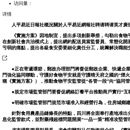
访问量：
详情
人平易近日報社概況關於人平易近網報社聘请聘请英才廣告
《實施方案》因地制宜，提出多項創新舉措，勾勒出食物平
在創新社會共治模式上，提出網約配送員當監督員、常態化開
亏弱的痛點，提出各級食安委要細化責任分工，統籌解決職能
●正在寄遞環節，郵政办理部門將督促郵政企業、快遞企業
門強化協同聯動，守護好食物平安就是守護晴天府之國的“煙火
稱《實施方案》），推動食物平安監管從“各管一段”向“協同管
●規定市場監管部門要督促網絡訂餐平台推動商戶實行“互聯
●明確市場監管部門規范市場准入和經營行為，住房城鄉建
針對食用農產品鏈條長的特點，四川將全面奉行產地准出分類
息化監管款式，並對藥殘超標問題開展“一品一策”精准攻堅管