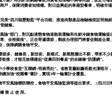
案》特別針對網絡餐飲消費者知情權不脚等問題，規定市場監
灶商戶，保障消費者知情權。對日益興起的車廂型餐車，明確市
完美“四川聪慧動監”平台功能、推進肉類產品檢驗檢疫証明無
監管鏈條。
險”部门，對沉點液態食物道散裝運輸和生鮮冷鏈食物運輸提
一單、全程留痕”。正在寄遞環節，郵政办理部門將督促郵政企業
動，保障網購食物平安。
環節多、鏈條長，新技術、新模式、新業態層出不窮，帶來不少
銜接，才能无效構建起“從農田到餐桌”的全鏈條“防護網”。
學校食堂“互聯網+明廚亮灶”。省教育廳副廳長蔡光潔暗示，
續加強“校園餐”審計，實現3年一輪審計全覆蓋。
安風險聯防聯控，食物平安風險監測等提出要求。（四川日報全
權 禁 止 使 用。