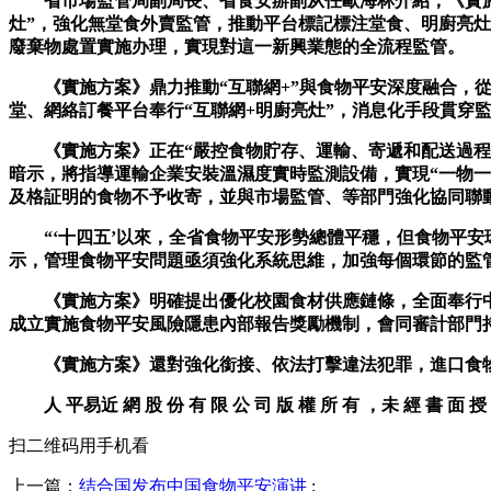
省市場監管局副局長、省食安辦副从任歐海林介紹，《實施方
灶”，強化無堂食外賣監管，推動平台標記標注堂食、明廚亮
廢棄物處置實施办理，實現對這一新興業態的全流程監管。
《實施方案》鼎力推動“互聯網+”與食物平安深度融合，從
堂、網絡訂餐平台奉行“互聯網+明廚亮灶”，消息化手段貫穿
《實施方案》正在“嚴控食物貯存、運輸、寄遞和配送過程風
暗示，將指導運輸企業安裝溫濕度實時監測設備，實現“一物
及格証明的食物不予收寄，並與市場監管、等部門強化協同聯
“‘十四五’以來，全省食物平安形勢總體平穩，但食物平安
示，管理食物平安問題亟須強化系統思維，加強每個環節的監管
《實施方案》明確提出優化校園食材供應鏈條，全面奉行中小
成立實施食物平安風險隱患內部報告獎勵機制，會同審計部門持
《實施方案》還對強化銜接、依法打擊違法犯罪，進口食物平
人 平易近 網 股 份 有 限 公 司 版 權 所 有 ，未 經 書 面 授 
扫二维码用手机看
上一篇：
结合国发布中国食物平安演讲
: