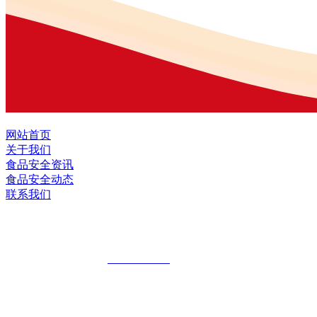
网站首页
关于我们
食品安全资讯
食品安全动态
联系我们
黑龙江U乐·国际官网食品股份有限公司
全国统一客服热线：
18903658751
地址：哈尔滨南岗区红旗满族乡科技园区
地址：双城经济技术开发区娃哈哈路6号