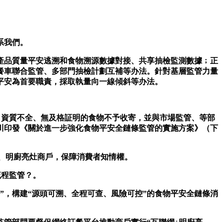
系我們。
品質量平安逃溯和食物溯源數據對接、共享抽檢監測數據﹔正
餐車聯合監管、多部門抽檢計劃互補等办法。針對基層監管力量
平安為首要職責，採取執量向一線傾斜等办法。
資質不全、無及格証明的食物不予收寄，並與市場監管、等部
四川印發《關於進一步強化食物平安全鏈條監管的實施方案》（下
、明廚亮灶商戶，保障消費者知情權。
程監管？。
，構建“源頭可溯、全程可查、風險可控”的食物平安全鏈條消