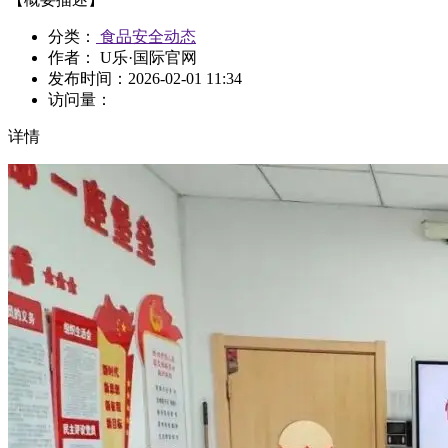
分类：
食品安全动态
作者： U乐·国际官网
发布时间：
2026-02-01 11:34
访问量：
详情