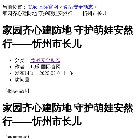
当前位置：
U乐·国际官网
>
食品安全动态
>
家园齐心建防地 守护萌娃安然行——忻州市长儿
家园齐心建防地 守护萌娃安然
行——忻州市长儿
分类：
食品安全动态
作者： U乐·国际官网
发布时间：
2026-02-01 11:34
访问量：
【概要描述】
家园齐心建防地 守护萌娃安然
行——忻州市长儿
【概要描述】