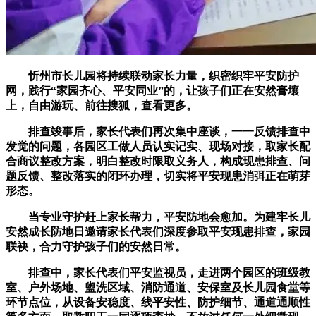
忻州市长儿园将持续联动家长力量，织密织牢平安防护
网，践行“家园齐心、平安同业”的，让孩子们正在安然膏壤
上，自由游玩、前往搜狐，查看更多。
排查竣事后，家长代表们再次集中座谈，一一反馈排查中
发觉的问题，各园区工做人员认实记实、现场对接，取家长配
合商议整改方案，明白整改时限取义务人，构成现患排查、问
题反馈、整改落实的闭环办理，切实将平安现患消弭正在萌芽
形态。
当专业守护赶上家长帮力，平安防地会愈加。为建牢长儿
安然成长防地日邀请家长代表们深度参取平安现患排查，家园
联袂，合力守护孩子们的安然日常。
排查中，家长代表们平安监视员，走进两个园区的班级教
室、户外场地、盥洗区域、消防通道、安保室及长儿园食堂等
环节点位，从设备安稳度、线平安性、防护细节、通道通顺性