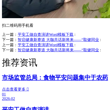
扫二维码用手机看
上一篇：
平安工做自查演讲Word模板下载
:
下一篇：
智启健康新赛道 大咖共话新将来——“取健同业
:
上一篇：
平安工做自查演讲Word模板下载
:
下一篇：
智启健康新赛道 大咖共话新将来——“取健同业
:
推荐资讯
市场监管总局：食物平安问题集中于农药
点击查看更多

01
2026-02
平安工做自查演讲