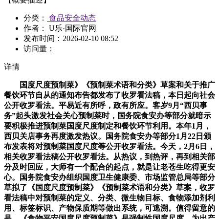
分类：
食品安全动态
作者： U乐·国际官网
发布时间：
2026-02-10 08:52
访问量：
详情
国度尺度预制菜》《预制菜术语和分类》草案和关于推广
餐饮环节自从的通知布告都发布了收罗看法稿，本日起向社会
公开收罗看法。平易近有所呼，政有所应。客岁9月“西贝事
务”起头激发社会关心预制菜时，国务院食安办等部分就暗示
要积极推进预制菜国度尺度制定和餐饮环节利用。本年1月，
西贝关店事务再度激发热议。国务院食安办等部分1月22日颁
布发表将对预制菜国度尺度等公开收罗看法。今天，2月6日，
相关收罗看法稿公开收罗看法。从热议，到热评，再到相关部
分及时回应，大师有一个配合的起点，就是让老苍生吃得更安
心。国务院食安办组织国度卫生健康委、市场监管总局等部分
草拟了《国度尺度预制菜》《预制菜术语和分类》草案，收罗
看法稿中对预制菜的定义、分类、微生物目标、食物添加剂利
用、标签标识、产物保质期等做出系统，可逃溯。值得留意的
是，《食物平安国度尺度预制菜》是强制性国度尺度，为出产