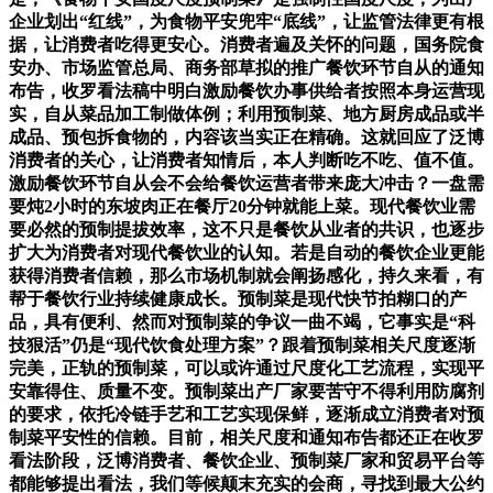
企业划出“红线”，为食物平安兜牢“底线”，让监管法律更有根
据，让消费者吃得更安心。消费者遍及关怀的问题，国务院食
安办、市场监管总局、商务部草拟的推广餐饮环节自从的通知
布告，收罗看法稿中明白激励餐饮办事供给者按照本身运营现
实，自从菜品加工制做体例；利用预制菜、地方厨房成品或半
成品、预包拆食物的，内容该当实正在精确。这就回应了泛博
消费者的关心，让消费者知情后，本人判断吃不吃、值不值。
激励餐饮环节自从会不会给餐饮运营者带来庞大冲击？一盘需
要炖2小时的东坡肉正在餐厅20分钟就能上菜。现代餐饮业需
要必然的预制提拔效率，这不只是餐饮从业者的共识，也逐步
扩大为消费者对现代餐饮业的认知。若是自动的餐饮企业更能
获得消费者信赖，那么市场机制就会阐扬感化，持久来看，有
帮于餐饮行业持续健康成长。预制菜是现代快节拍糊口的产
品，具有便利、然而对预制菜的争议一曲不竭，它事实是“科
技狠活”仍是“现代饮食处理方案”？跟着预制菜相关尺度逐渐
完美，正轨的预制菜，可以或许通过尺度化工艺流程，实现平
安靠得住、质量不变。预制菜出产厂家要苦守不得利用防腐剂
的要求，依托冷链手艺和工艺实现保鲜，逐渐成立消费者对预
制菜平安性的信赖。目前，相关尺度和通知布告都还正在收罗
看法阶段，泛博消费者、餐饮企业、预制菜厂家和贸易平台等
都能够提出看法，我们等候颠末充实的会商，寻找到最大公约