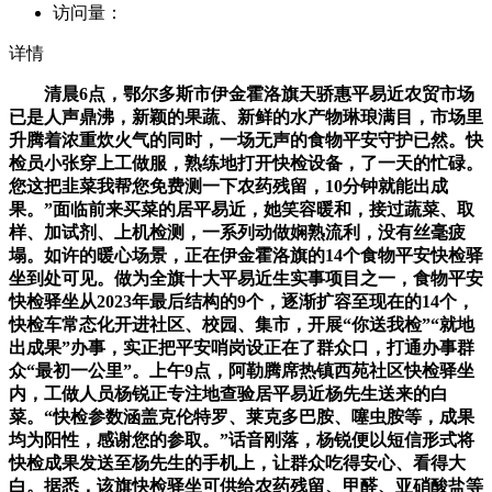
访问量：
详情
清晨6点，鄂尔多斯市伊金霍洛旗天骄惠平易近农贸市场
已是人声鼎沸，新颖的果蔬、新鲜的水产物琳琅满目，市场里
升腾着浓重炊火气的同时，一场无声的食物平安守护已然。快
检员小张穿上工做服，熟练地打开快检设备，了一天的忙碌。
您这把韭菜我帮您免费测一下农药残留，10分钟就能出成
果。”面临前来买菜的居平易近，她笑容暖和，接过蔬菜、取
样、加试剂、上机检测，一系列动做娴熟流利，没有丝毫疲
塌。如许的暖心场景，正在伊金霍洛旗的14个食物平安快检驿
坐到处可见。做为全旗十大平易近生实事项目之一，食物平安
快检驿坐从2023年最后结构的9个，逐渐扩容至现在的14个，
快检车常态化开进社区、校园、集市，开展“你送我检”“就地
出成果”办事，实正把平安哨岗设正在了群众口，打通办事群
众“最初一公里”。上午9点，阿勒腾席热镇西苑社区快检驿坐
内，工做人员杨锐正专注地查验居平易近杨先生送来的白
菜。“快检参数涵盖克伦特罗、莱克多巴胺、噻虫胺等，成果
均为阳性，感谢您的参取。”话音刚落，杨锐便以短信形式将
快检成果发送至杨先生的手机上，让群众吃得安心、看得大
白。据悉，该旗快检驿坐可供给农药残留、甲醛、亚硝酸盐等