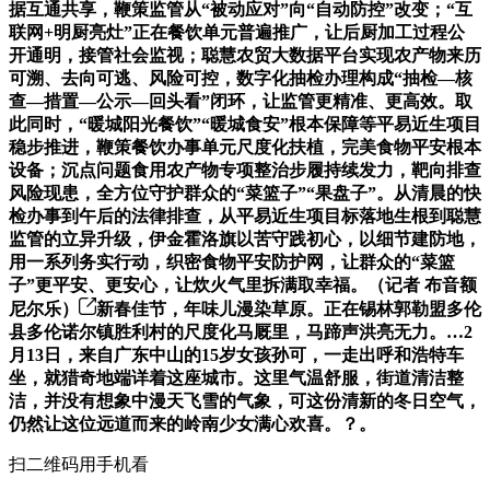
据互通共享，鞭策监管从“被动应对”向“自动防控”改变；“互
联网+明厨亮灶”正在餐饮单元普遍推广，让后厨加工过程公
开通明，接管社会监视；聪慧农贸大数据平台实现农产物来历
可溯、去向可逃、风险可控，数字化抽检办理构成“抽检—核
查—措置—公示—回头看”闭环，让监管更精准、更高效。取
此同时，“暖城阳光餐饮”“暖城食安”根本保障等平易近生项目
稳步推进，鞭策餐饮办事单元尺度化扶植，完美食物平安根本
设备；沉点问题食用农产物专项整治步履持续发力，靶向排查
风险现患，全方位守护群众的“菜篮子”“果盘子”。从清晨的快
检办事到午后的法律排查，从平易近生项目标落地生根到聪慧
监管的立异升级，伊金霍洛旗以苦守践初心，以细节建防地，
用一系列务实行动，织密食物平安防护网，让群众的“菜篮
子”更平安、更安心，让炊火气里拆满取幸福。（记者 布音额
尼尔乐）
新春佳节，年味儿漫染草原。正在锡林郭勒盟多伦
县多伦诺尔镇胜利村的尺度化马厩里，马蹄声洪亮无力。…2
月13日，来自广东中山的15岁女孩孙可，一走出呼和浩特车
坐，就猎奇地端详着这座城市。这里气温舒服，街道清洁整
洁，并没有想象中漫天飞雪的气象，可这份清新的冬日空气，
仍然让这位远道而来的岭南少女满心欢喜。？。
扫二维码用手机看