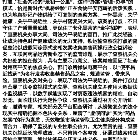
打通了社会共治的“最初一公里”。这种“办案+管理+办事”的
模式，恰是新时代“枫桥经验”正在食物平安范畴的活泼实践，
也为地舆标记产物供给了可复制的查察方案。一杯黑茶，关乎
健康，关乎平易近生，关乎村落复兴大局。该案的打点，不只
守住了产质量量底线，更保住了安化黑茶的“金字招牌”，表现
了查察机关办事大局、司法为平易近的盲目。推广此类经验，
让成为特色财产健康成长的无力支持。铁运输查察院打点的督
促整治以虚假问诊形式变相发卖收集禁售药操行政公益诉讼
案，互联网药品运营新业态下的监管难题，展示了查察机关公
共好处的担任做为，具有主要示范意义。该案精准回应了社会
对用药平安的焦点关心。部门诊所操纵电商平台，以“便平易
近找药”为名行发卖收集禁售药品之实，规避监管，带来风
险。查察机关及时关心，表现了司法为平易近的。案件打点过
程凸显了法令监视模式的立异。查察机关建立并使用大数据法
令监视模子，以数字赋能实现了对荫蔽违法线索的精准、自动
发觉。面临违法行为定性争议，查察机关通过召开公开听证
会，邀请专家、相关部分及平台配合研讨，从纷繁复杂的法令
现实中精确把握本色法令关系，厘清了“虚假问诊”实为“药品
发卖”的行为素质，无效鞭策市场监管取卫生健康部分构成监
管合力，确保了监视的专业性取公信力。尤为宝贵的是，查察
机关沉视延长管理成效。不只鞭策个案整改，还通过线索移送
帮推全面管理、通过约谈平台压实从体义务，由案到治实