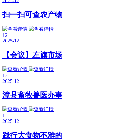
2025-12
扫一扫可查农产物
12
2025-12
【会议】左旗市场
12
2025-12
漳县畜牧兽医办事
11
2025-12
践行大食物不雅的