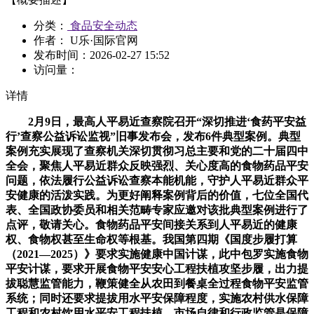
分类：
食品安全动态
作者： U乐·国际官网
发布时间：
2026-02-27 15:52
访问量：
详情
2月9日，最高人平易近查察院召开“深切推进‘食药平安益
行’查察公益诉讼监视”旧事发布会，发布6件典型案例。典型
案例充实展现了查察机关深切贯彻习总主要和党的二十届四中
全会，聚焦人平易近群众反映强烈、关心度高的食物药品平安
问题，依法履行公益诉讼查察本能机能，守护人平易近群众平
安健康的活泼实践。为更好阐释案例背后的价值，七位全国代
表、全国政协委员和相关范畴专家应邀对该批典型案例进行了
点评，敬请关心。食物药品平安间接关系到人平易近的健康
权、食物权甚至生命权等根基。我国第四期《国度步履打算
（2021—2025）》要求实施健康中国计谋，此中包罗实施食物
平安计谋，要求开展食物平安安心工程扶植攻坚步履，出力提
拔聪慧监管能力，鞭策健全从农田到餐桌全过程食物平安监管
系统；同时还要求提拔用水平安保障程度，实施农村供水保障
工程和农村饮用水平安工程扶植。市场自律和行政监管是保障