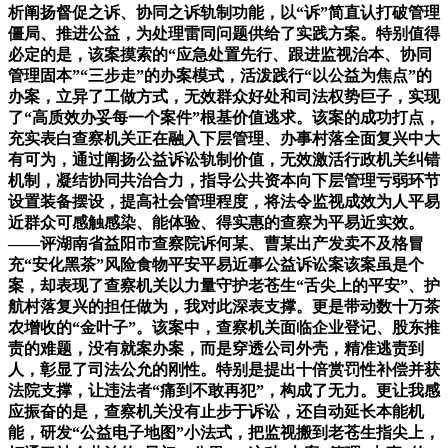
析阐扬督促之诉、协同之诉轨制功能，以“诉”简直认打破管理
僵局、推进公益，为处理雷同问题供给了实践方案。特别值得
必定的是，该案摸索的“应急处置先行、跟进监视治本、协同
管理固本”“三步走”的办案模式，活泼践行“以公益为焦点”的
办案，立异了工做方式，无效群众好处和司法权势巨子，实现
了“高质效办妥每一个案件”根基价值逃求。该案的成功打点，
充实表白查察机关正在融入下层管理、办事村落全面复兴中大
有可为，通过阐扬公益诉讼轨制价值，无效激活行政机关纠错
机制，凝结协同共治合力，指导公共资本向下层管理亏弱环节
设置装备摆设，提高社会管理程度，将法令监视成效为人平易
近群众可感触感染、能体验、得实惠的查察为平易近实效。
——评湖南省益阳市查察院诉何某、曹某出产发卖不及格冒
充“安化黑茶”风险食物平安平易近事公益诉讼案该案虽是个
案，却表现了查察机关以力量守护老苍生“舌尖上的平安”、护
航村落复兴的担任做为，我对此深表支撑。更是带动数十万茶
农增收的“金叶子”。该案中，查察机关面临企业登记、股东推
责的难题，没有就案办案，而是穿透公司外壳，精准逃责到
人，彰显了司法公允的刚性。特别是提出十倍赏罚性补偿并获
法院支撑，让违法者“痛到不敢再犯”，构成了无力。更让我感
应振奋的是，查察机关没有止步于诉讼，还自动延长本能机
能，研发“公益电子地图”小法式，把监视搬到老苍生指尖上，