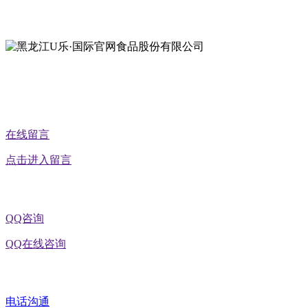
地址：黑龙江省延寿县工业园区北泰山路5号
公众号二维码
在线留言
点击进入留言
QQ咨询
QQ在线咨询
电话沟通