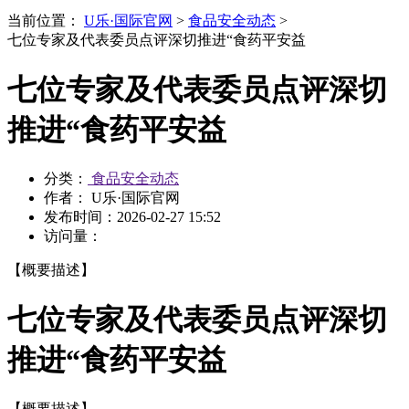
当前位置：
U乐·国际官网
>
食品安全动态
>
七位专家及代表委员点评深切推进“食药平安益
七位专家及代表委员点评深切
推进“食药平安益
分类：
食品安全动态
作者： U乐·国际官网
发布时间：
2026-02-27 15:52
访问量：
【概要描述】
七位专家及代表委员点评深切
推进“食药平安益
【概要描述】