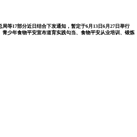
等17部分近日结合下发通知，暂定于6月13日6月27日举行
竞赛、青少年食物平安宣布道育实践勾当、食物平安从业培训、锻炼