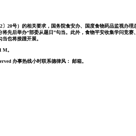
20号）的相关要求，国务院食安办、国度食物药品监视办理总局
14个部分将先后举办“部委从题日”勾当。此外，食物平安收集学问
勾当也将接踵开展。
91 M。
Reserved 办事热线小时联系德律风： 邮箱。