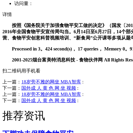
访问量：
详情
按照《国务院关于加强食物平安工做的决定》（国发〔2012〕
2016年全国食物平安宣传周勾当。6月14日至6月27日，
营、食物平安创意科普视频培训、“新食局”公开课等多项从题
Processed in 3。424 second(s)， 17 queries， Memory 0。
2001-2025烟台富美特消息科技 - 食物伙伴网 All Rights 
扫二维码用手机看
上一篇：
18岁旁不雅的网坐 MBA智库
:
下一篇：
国外成 人 黄 色 网 坐 视频
:
上一篇：
18岁旁不雅的网坐 MBA智库
:
下一篇：
国外成 人 黄 色 网 坐 视频
:
推荐资讯