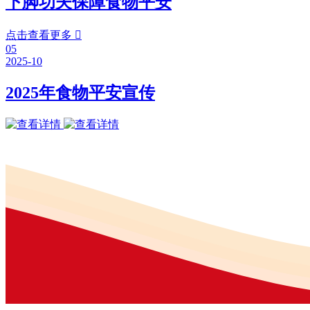
下脚功夫保障食物平安
点击查看更多

05
2025-10
2025年食物平安宣传