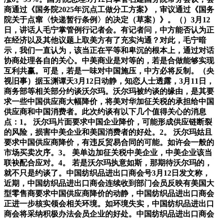
商通过《国务院2025年沉点工做分工方案》，审议通过《国务
院关于点窜〈快递暂行条例〉的决定（草案）》。（）3月12
日，讲话人毛宁掌管例行记者会。有记者问，中方能否认为正
在经济以及其他议题上取美方有了充实沟通？对此，毛宁暗
示，我们一直认为，该当正在平等和卑沉的根本上，通过对话
协商处理各自的关心。中美商业是对等的，若是合做能够实现
互利共赢。可是，若是一味对中国施压，中方必将反制。（央
视旧事）据玉渊谭天3月12日动静，知恋人士透露，3月11日，
商务部等相关部分约谈沃尔玛。沃尔玛被约谈的缘由，是其要
求一些中国供应商大幅降价，将美对华加征关税的承担给中国
供应商和中国消费者。此次约谈有以下几个值得关心的消息
点：1。 沃尔玛片面要求中国企业降价，可能形成供应链断裂
的风险，损害中美企业和美国消费者的好处。2。 沃尔玛姑且
要求中国供应商降价，有违反贸易合同的可能。如许会一般的
市场买卖次序。3。 美单边加征关税中美企业，中美企业该当
联袂配合应对。4。 若是沃尔玛执意如斯，那期待沃尔玛的，
就不只是约谈了。中国纺织品进出口商会号3月12日发文称，
近期，中国纺织品进出口商会连续收到部门会员反映有美国大
型零售商要求中国供应商降价的动静，中国纺织品进出口商会
正进一步核实领会相关环境。如环境失实，中国纺织品进出口
商会将采纳积极办法会员企业的好处。中国纺织品进出口商会