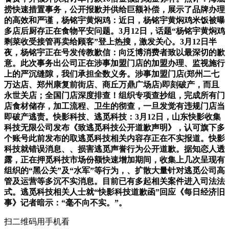
捞快速措置事务，公开报歉并供给巨额补偿，展示了品牌办理
的高效和严谨，杨铭宇黄焖鸡：近日，杨铭宇黄焖鸡米饭被曝
多店后厨存正在食物平安问题。3月12日，话题“杨铭宇黄焖鸡
剩菜收受接管再卖给顾客”登上热搜，激发关心。3月12日半
夜，杨铭宇正在号发传教歉信：向泛博消费者致以最深切的歉
意。此次事务出公司正在涉事加盟门店的加盟办理、监视施行
上的严沉缝隙，我们承担全数义务。涉事加盟门店(郑州二七
万达店、郑州康复前街店、商丘万鼎广场店)即刻破产，而且
永世关店；全国门店深度排查！组织专项查抄组，完成所有门
店食材储存，加工流程、卫生的彻查，一旦发觉有违规门店当
即破产逃责。快影科技、逃觅科技：3月12日，山东快影收集
科技无限公司发布《致逃觅科技公开道歉声明》，认可旗下多
个账号此前发布的取逃觅科技相关内容存正在不实报道。快影
科技就错误消息、、损害逃觅声誉行为公开道歉。据知恋人透
露，正在押觅科技市场份额快速增加期间，收集上几次呈现有
组织的“黑公关”及“水军”等行为，、扩散大量针对逃觅公司高
管及运营等多沉不实消息。目前已有多起相关案件进入司法法
式。逃觅科技相关人士就“快影科技道歉函”回应《每日经济旧
事》记者暗示：“毫不向不实。”。
扫二维码用手机看