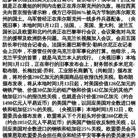
就是正在最短的时间内击败正在库尔斯克州的仇敌。格拉西莫
夫向普京报告请示称，俄方已夺回86%被乌方节制的库尔斯克
州的国土。乌军曾经正在库尔斯克州一线多件兵器配备。（央
视旧事）本地时间3月12日，法国、、英国、意大利、波兰五
国长以及欧盟和北约代表正在巴黎举行会议，会议聚焦对乌克
兰的援帮及欧洲防务问题。乌克兰长视频加入会议。会后五国
防长举行结合记者会。法国长塞巴斯蒂安·勒科尔尼正在记者
会上沉申，不接管任何使乌克兰非军事化的打算。他暗示，乌
克兰平安的首要，就是乌克兰本人的戎行。（央视旧事）本地
时间3月12日，正在举行的旧事发布会上，财务部长多米尼克·
勒布朗、长梅拉妮·乔利、工业部长商鹏飞（尚帕涅）颁布发
表，将对价值298亿加元的美国商品征收报仇性关税。勒布朗
颁布发表，将从本地时间3月13日起，对美国价值126亿加元的
钢铁产物、价值30亿加元的铝产物和价值142亿加元的其他产
物加征25%的报仇性关税，也就是合计价值298亿加元（约合
1498亿元人平易近币）的美国产物，以回应美国对全数进口钢
铁和铝加征25%的关税。（央视旧事）本地时间3月12日，欧
盟委员会颁布发表，欧盟将从下个月起头对价值260亿欧元
（约合2051亿元人平易近币）的美国产物征收反制性关税，以
回应美国对全数进口的钢铁和铝加征25%关税。欧盟委员会冯
德莱恩取欧盟委员会担任商业和经济平安等事务的委员谢夫乔