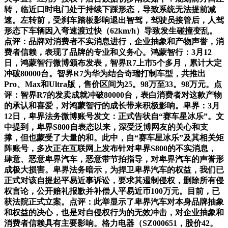
转，临近口时电门处于持续下踩形态，导致系统无法提前减
速。左转前，受刹车踏板影响退出智驾，驾驶员接管后，人驾
形态下车辆因入弯速渡过快（62km/h）导致发生碰撞变乱。
点评：品牌对消费者不实消息进行，企业抽象和产物声誉，消
费者信赖，表现了品牌的专业和义务心。鸿蒙智行：3月12
日，鸿蒙智行微博颁布发表，智界R7上市5个多月，累计大定
冲破80000台。智界R7为华为结合奇瑞打制车型，共推出
Pro、Max和Ultra版，售价区间为25。98万至33。98万元。点
评：智界R7的发卖成就冲破80000台，表白消费者对这款产物
的承认和喜爱，对鸿蒙智行的成长带来积极影响。卑界：3月
12日，卑界法务微博账号发文：正式告状自“赛车星冰乐”。文
中提到，卑界S800自表态以来，深受泛博网友的关心和支
撑，但也蒙受了大量的和。此中，自“赛车星冰乐”及其相关矩
阵账号，多次正在互联网上发布针对卑界S800的不实消息，
肆意、恶意卑界汽车，恶意带节拍指导，对卑界汽车的声誉形
成极大损害。卑界法务暗示，为捍卫卑界汽车的权益，我们已
正式对该自提起平易近事诉讼，要求其遏制侵权，删除所有侵
权言论，公开赔礼报歉并补偿人平易近币100万元。目前，已
获法院正式立案。点评：此举显示了卑界汽车对本身品牌抽象
和权益的决心，也是对自侵权行为的无效冲击，对企业抽象和
消费者信赖具有主要影响。格力电器（SZ000651，股价42。