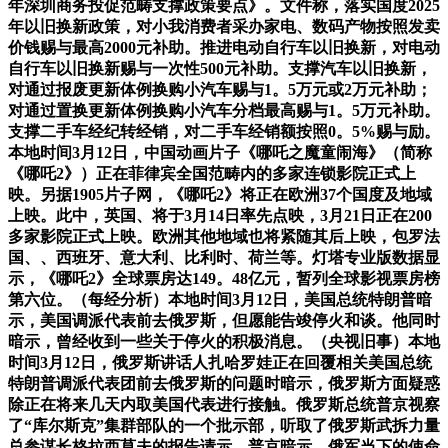
年深圳商务投促范畴支撑政策要点》。文件称，落实国度2025
年以旧换新政策，对小我消费者采办家电、数码产物按照发卖
价钱赐与最高2000元补助。推进电动自行车以旧换新，对电动
自行车以旧换新赐与一次性500元补助。支撑汽车以旧换新，
对通过报废更新体例换购小汽车赐与1。5万元或2万元补助；
对通过置换更新体例换购小汽车分档最高赐与1。5万元补助。
支撑二手车经纪转经销，对二手车经销额按照0。5%赐与励。
本地时间3月12日，中国动画片子《哪吒之魔童闹海》（简称
《哪吒2》）正在菲律宾全国范畴内的多家连锁影院正式上
映。另据1905片子网，《哪吒2》将正在欧洲37个国度及地域
上映。此中，英国、将于3月14日率先点映，3月21日正在200
多家影院正式上映。欧洲其他地域也将紧随其后上映，包罗法
国、、西班牙、意大利、比利时、荷兰等。灯塔专业版数据显
示，《哪吒2》全球票房达149。48亿元，暂列全球影视票房榜
第六位。（每经分析）本地时间3月12日，美国总统特朗普暗
示，美国调派代表前去俄罗斯，但愿能告竣停火和谈。他同时
暗示，曾经收到一些关于停火的积极消息。（央视旧事）本地
时间3月12日，俄罗斯讲话人扎哈罗娃正在回覆相关美国总统
特朗普调派代表团前去俄罗斯的问题时暗示，俄罗斯方面疑惑
除正在将来几天内取美国代表进行接触。俄罗斯总统普京视察
了“库尔斯克”集群部队的一个批示部，听取了俄罗斯武拆力量
总参谋长格拉西莫夫的报告请示。普京暗示，俄军当下的使命