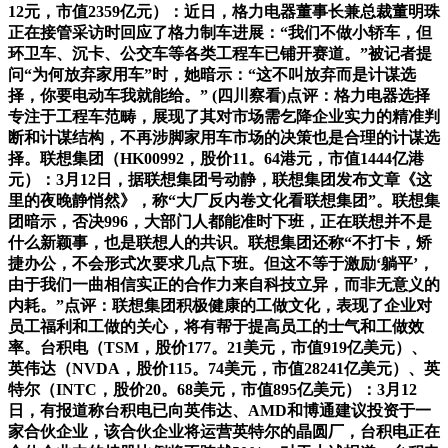
12元，市值2359亿元）：近日，格力电器董事长兼总裁董明珠
正在接管采访时回应了格力制车进展：“我们不做小轿车，但
环卫车、沉卡、公交车等各类工程车已铺开赛道。”被记者提
问“为何放弃家用车”时，她暗示：“这不叫放弃而是计谋选
择，你要电动车我就能给。” (四川察看)点评：格力电器选择
专注于工程车范畴，展现了其对市场需乞降企业实力的精准判
断和计谋结构，不再涉脚家用车市场的决策也是合理的计谋选
择。联想集团（HK00992，股价11。64港元，市值1444亿港
元）：3月12日，据联想集团号动静，联想集团发布文章《这
里的夜晚静悄然》，称“大厂反内卷文化看联想集团”。联想集
团暗示，否决996，大部门人都能准时下班，正在联想并不是
什么新颖事，也是联想人的共识。联想集团还称“不打卡，矫
捷办公，不会形式次要求几点下班。但这不等于激励‘躺平’，
由于我们一曲相信实正的合作力来自科技立异，而非无意义的
内耗。”点评：联想集团积极健康的工做文化，表现了企业对
员工福利和工做的关心，将有帮于提高员工的士气和工做效
率。台积电（TSM，股价177。21美元，市值919亿美元）、
英伟达（NVDA，股价115。74美元，市值28241亿美元）、英
特尔（INTC，股价20。68美元，市值895亿美元）：3月12
日，有报道称台积电已向英伟达、AMD和博通建议投资于一
家合伙企业，该合伙企业将运营英特尔的晶圆厂，台积电正在