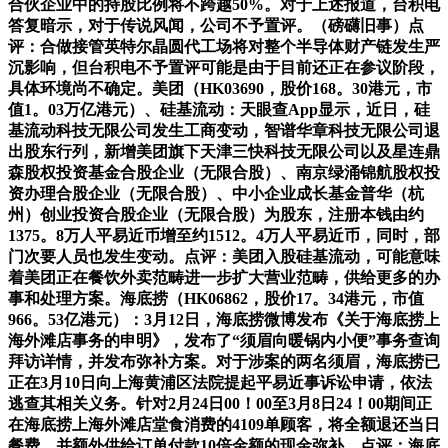
合伙企业中的持股比例将不跨越50%。对于上述报道，台积电
答复暗示，对于传说风闻，公司不予置评。（磅礴旧事）点
评：合做接管英特尔晶圆代工场将对整个半导体财产链发生严
沉影响，但台积电不予置评可能是由于目前还正在参议阶段，
具体环境尚不确定。美团（HK03690，股价168。30港元，市
值1。03万亿港元）、硅基流动：天眼查App显示，近日，硅
基流动科技无限公司发生工商变动，智谱华章科技无限公司退
出股东行列，新增美团旗下天津三快科技无限公司以及星连鼎
森股权投资基金合股企业（无限合股）、南京绿涌锦航股权投
资办理合股企业（无限合股）、中小企业成长基金普华（杭
州）创业投资合股企业（无限合股）为股东，注册本钱由约
1375。8万人平易近币增至约1512。4万人平易近币，同时，部
门次要人员也发生变动。点评：美团入股硅基流动，可能意味
着美团正在餐饮外卖范畴进一步扩大营业范畴，供给更多的办
事和处理方案。海底捞（HK06862，股价17。34港元，市值
966。53亿港元）：3月12日，海底捞微博发布《关于海底捞上
海外滩店事务的申明》，发布了“须眉向暖锅内小便”事务查询
拜访详情，并发布弥补方案。对于涉案的两名须眉，海底捞已
正在3月10日向上海黄浦区法院提起平易近事诉讼申请，依法
逃查其相关义务。针对2月24日00！00至3月8日24！00期间正
在海底捞上海外滩店堂食消费的4109单顾客，将全额退还当日
餐费，并额外供给订单付款10倍金额的现金弥补。点评：海底