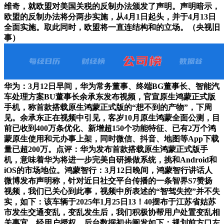
维奇，就欧盟对美国关税的反制办法颁发了声明。声明暗示，
欧盟的反制办法将分两步实施，从4月1日起头，并于4月13日
全面实施。取此同时，欧盟将一直连结构和的立场。（央视旧
事）
华为：3月12日早间，华为常务董事、终端BG董事长、智能汽
车处理方案BU董事长余承东发布视频，官宣原生鸿蒙正式版
手机，称首款搭载原生鸿蒙正式版的“想不到的产物”，下周
见。余承东正在视频中引见，客岁10月原生鸿蒙全面公测，目
前已收到400万条优化、新增超150个功能特征、已有2万个鸿
蒙原生使用和元办事上架，同时微信、抖音、地图等App下载
量已超200万。点评：华为发布首款搭载原生鸿蒙正式版手
机，意味着华为将进一步完美自研操做系统，挑和Android和
iOS的市场地位。鸿蒙智行：3月12日晚间，鸿蒙智行讲话人
微博发布声明称，针对近日社交平台传播的一条智界S7赞扬
视频，我们已关心到此事，视频中所表述的“智驾失控”并不失
实，如下：该车辆于2025年1月25日13！40摆布于江苏省姑苏
市发生交通变乱，变乱发生后，我们积极协帮用户处置变乱相
关事宜。经用户授权，后台数据初步阐发如下：规划前方口左