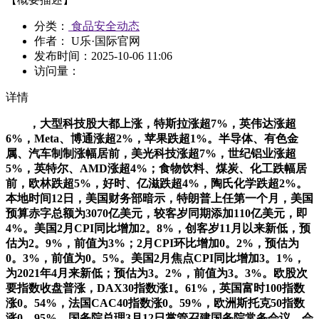
分类：
食品安全动态
作者： U乐·国际官网
发布时间：
2025-10-06 11:06
访问量：
详情
，大型科技股大都上涨，特斯拉涨超7%，英伟达涨超
6%，Meta、博通涨超2%，苹果跌超1%。半导体、有色金
属、汽车制制涨幅居前，美光科技涨超7%，世纪铝业涨超
5%，英特尔、AMD涨超4%；食物饮料、煤炭、化工跌幅居
前，欧林跌超5%，好时、亿滋跌超4%，陶氏化学跌超2%。
本地时间12日，美国财务部暗示，特朗普上任第一个月，美国
预算赤字总额为3070亿美元，较客岁同期添加110亿美元，即
4%。美国2月CPI同比增加2。8%，创客岁11月以来新低，预
估为2。9%，前值为3%；2月CPI环比增加0。2%，预估为
0。3%，前值为0。5%。美国2月焦点CPI同比增加3。1%，
为2021年4月来新低；预估为3。2%，前值为3。3%。欧股次
要指数收盘普涨，DAX30指数涨1。61%，英国富时100指数
涨0。54%，法国CAC40指数涨0。59%，欧洲斯托克50指数
涨0。95%。国务院总理3月12日掌管召建国务院常务会议，会