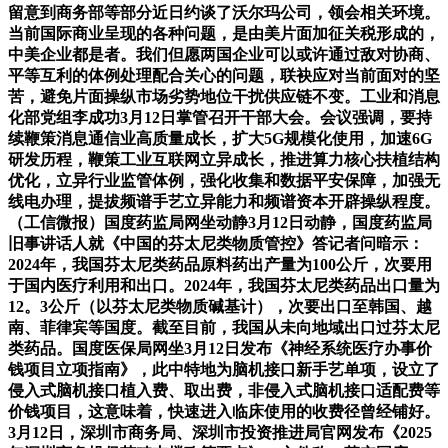
留意到商务部等部分近日约谈了沃尔玛公司，领会相关环境。
当前国际商业呈现的各种问题，是由美片面加征关税形成的，
中美企业都是者。我们但愿两国企业可以或许通过敌对协商、
平等互利的体例处理配合关心的问题，联袂应对当前面对的坚
苦，避免片面操纵市场劣势地位干扰供应链不变。工业和消息
化部党组李成功3月12日掌管召开干部大会。会议强调，要持
续鞭策消息通信业高质量成长，扩大5G规模化使用，加速6G
研发历程，鞭策工业互联网立异成长，推进算力核心扶植结构
优化，立异行业监管体例，强化收集和数据平安保障，加强无
线电办理，提拔频谱手艺立异能力和频谱资本开辟操纵程度。
（工信微报）国度药监局网坐动静3月12日动静，国度药监局
旧事讲话人就《中国的芬太尼类物质管控》答记者问暗示：
2024年，我国芬太尼类药品原料药出产量为100公斤，次要用
于国内医疗利用和出口。2024年，我国芬太尼类药品出口量为
12。3公斤（以芬太尼类物质碱基计），次要出口至韩国、越
南、菲律宾等国度。截至目前，我国从未向地域出口过芬太尼
类药品。国度医保局网坐3月12日发布《神经系统医疗办事价
钱项目立项指南》，此中特地为脑机接口新手艺单项，设立了
侵入式脑机接口植入费、取出费，非侵入式脑机接口适配费等
价钱项目，这意味着，快速进入临床使用的收费径曾经铺好。
3月12日，深圳市商务局、深圳市投资推进局官网发布《2025