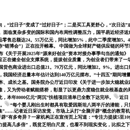
“过日子”变成了“过好日子”；二是买工具更舒心，“次日达”
。面临复杂多变的国际和国内布局性调整压力，国平易近经济送
售总额达24。55万亿元，同比增加5%，此中二季度增加5。
称“链博会”）正在拉开帷幕。 中国做为全球财产链供应链的环
《关于开展2025年“源来好创业”资本对接办事季勾当的通知》，
旨正在健全创业支撑系统，提拔创业质量，为创业者们带来了一场
货色商业进出口总值21。79万亿元，同比增加2。9%。进出口
我国经济总量本年估计达到140万亿元摆布。“十四五”期间增
本、成长之基。国务院办公厅近日印发《关于进一步加大稳就业
解难，又为劳动者赋能搭桥，彰显了以更鼎力度稳住就业根基盘的
至此，本年8000亿元“两沉”扶植项目清单已全数下达完毕。
近日
%。
“每个婴儿刚出生时都具有取爱因斯坦八两半斤的潜能，只
”……记者近日采访发觉，市场上从打“全脑开辟”概念的教育机
开辟”有多奇异？一家机构正在宣传页上写道：“专注力提拔5至10倍
、回忆力提高几多倍”，既贫乏明白尺度，也看不到现实变化，比拟