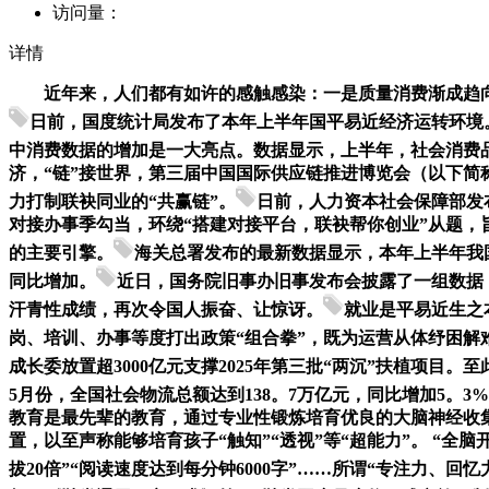
访问量：
详情
近年来，人们都有如许的感触感染：一是质量消费渐成趋向，
日前，国度统计局发布了本年上半年国平易近经济运转环境
中消费数据的增加是一大亮点。数据显示，上半年，社会消费品零
济，“链”接世界，第三届中国国际供应链推进博览会（以下简
力打制联袂同业的“共赢链”。
日前，人力资本社会保障部发布
对接办事季勾当，环绕“搭建对接平台，联袂帮你创业”从题，
的主要引擎。
海关总署发布的最新数据显示，本年上半年我国
同比增加。
近日，国务院旧事办旧事发布会披露了一组数据，
汗青性成绩，再次令国人振奋、让惊讶。
就业是平易近生之
岗、培训、办事等度打出政策“组合拳”，既为运营从体纾困
成长委放置超3000亿元支撑2025年第三批“两沉”扶植项目。
5月份，全国社会物流总额达到138。7万亿元，同比增加5。3
教育是最先辈的教育，通过专业性锻炼培育优良的大脑神经收集
置，以至声称能够培育孩子“触知”“透视”等“超能力”。 “全脑
拔20倍”“阅读速度达到每分钟6000字”……所谓“专注力