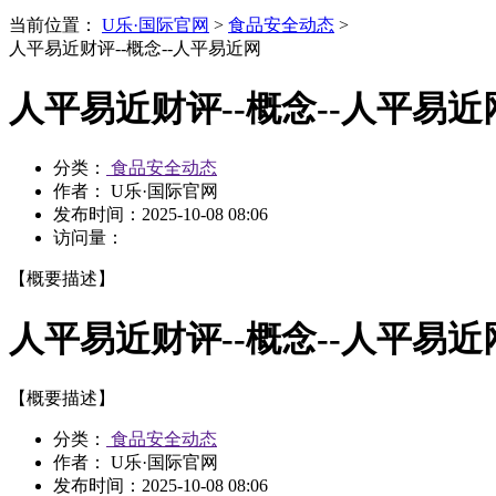
当前位置：
U乐·国际官网
>
食品安全动态
>
人平易近财评--概念--人平易近网
人平易近财评--概念--人平易近
分类：
食品安全动态
作者： U乐·国际官网
发布时间：
2025-10-08 08:06
访问量：
【概要描述】
人平易近财评--概念--人平易近
【概要描述】
分类：
食品安全动态
作者： U乐·国际官网
发布时间：
2025-10-08 08:06