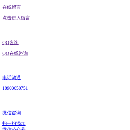
在线留言
点击进入留言
QQ咨询
QQ在线咨询
电话沟通
18903658751
微信咨询
扫一扫添加
微信公众号