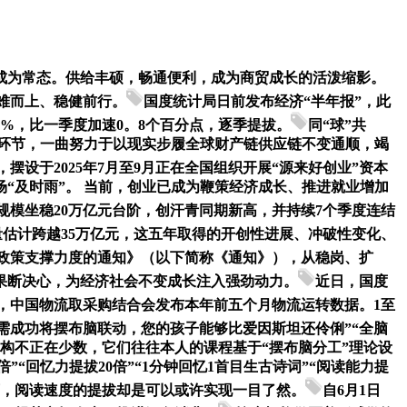
成为常态。供给丰硕，畅通便利，成为商贸成长的活泼缩影。
难而上、稳健前行。
国度统计局日前发布经济“半年报”，此
4%，比一季度加速0。8个百分点，逐季提拔。
同“球”共
节环节，一曲努力于以现实步履全球财产链供应链不变通顺，竭
摆设于2025年7月至9月正在全国组织开展“源来好创业”资本
“及时雨”。 当前，创业已成为鞭策经济成长、推进就业增加
规模坐稳20万亿元台阶，创汗青同期新高，并持续7个季度连结
量估计跨越35万亿元，这五年取得的开创性进展、冲破性变化、
政策支撑力度的通知》（以下简称《通知》），从稳岗、扩
果断决心，为经济社会不变成长注入强劲动力。
近日，国度
，中国物流取采购结合会发布本年前五个月物流运转数据。1至
需成功将摆布脑联动，您的孩子能够比爱因斯坦还伶俐”“全脑
构不正在少数，它们往往本人的课程基于“摆布脑分工”理论设
”“回忆力提拔20倍”“1分钟回忆1首目生古诗词”“阅读能力提
之下，阅读速度的提拔却是可以或许实现一目了然。
自6月1日