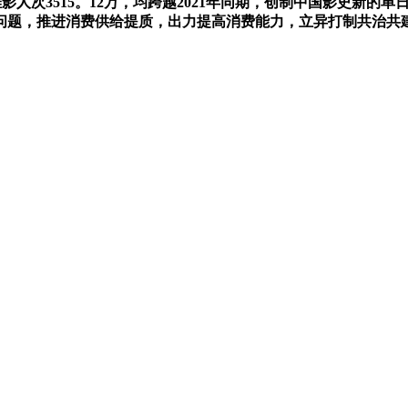
影人次3515。12万，均跨越2021年同期，创制中国影史新的
点问题，推进消费供给提质，出力提高消费能力，立异打制共治