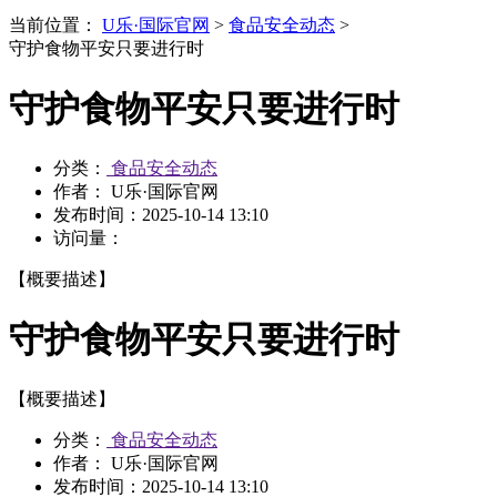
当前位置：
U乐·国际官网
>
食品安全动态
>
守护食物平安只要进行时
守护食物平安只要进行时
分类：
食品安全动态
作者： U乐·国际官网
发布时间：
2025-10-14 13:10
访问量：
【概要描述】
守护食物平安只要进行时
【概要描述】
分类：
食品安全动态
作者： U乐·国际官网
发布时间：
2025-10-14 13:10