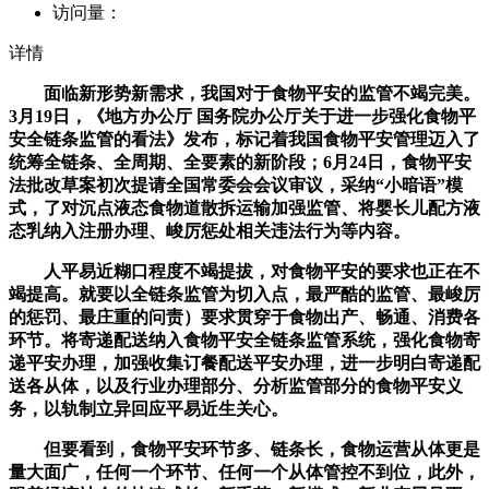
访问量：
详情
面临新形势新需求，我国对于食物平安的监管不竭完美。
3月19日，《地方办公厅 国务院办公厅关于进一步强化食物平
安全链条监管的看法》发布，标记着我国食物平安管理迈入了
统筹全链条、全周期、全要素的新阶段；6月24日，食物平安
法批改草案初次提请全国常委会会议审议，采纳“小暗语”模
式，了对沉点液态食物道散拆运输加强监管、将婴长儿配方液
态乳纳入注册办理、峻厉惩处相关违法行为等内容。
人平易近糊口程度不竭提拔，对食物平安的要求也正在不
竭提高。就要以全链条监管为切入点，最严酷的监管、最峻厉
的惩罚、最庄重的问责）要求贯穿于食物出产、畅通、消费各
环节。将寄递配送纳入食物平安全链条监管系统，强化食物寄
递平安办理，加强收集订餐配送平安办理，进一步明白寄递配
送各从体，以及行业办理部分、分析监管部分的食物平安义
务，以轨制立异回应平易近生关心。
但要看到，食物平安环节多、链条长，食物运营从体更是
量大面广，任何一个环节、任何一个从体管控不到位，此外，