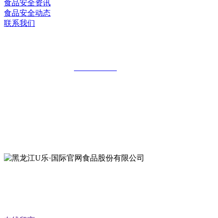
食品安全资讯
食品安全动态
联系我们
黑龙江U乐·国际官网食品股份有限公司
全国统一客服热线：
18903658751
地址：哈尔滨南岗区红旗满族乡科技园区
地址：双城经济技术开发区娃哈哈路6号
地址：黑龙江萝北县宝泉岭二九0公路一号
地址：黑龙江省延寿县工业园区北泰山路5号
公众号二维码