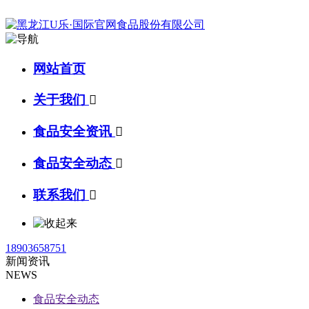
网站首页
关于我们

食品安全资讯

食品安全动态

联系我们

18903658751
新闻资讯
NEWS
食品安全动态