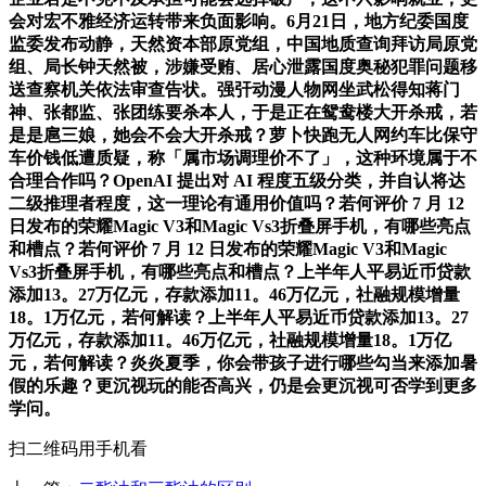
会对宏不雅经济运转带来负面影响。6月21日，地方纪委国度
监委发布动静，天然资本部原党组，中国地质查询拜访局原党
组、局长钟天然被，涉嫌受贿、居心泄露国度奥秘犯罪问题移
送查察机关依法审查告状。强㢨动漫人物网坐武松得知蒋门
神、张都监、张团练要杀本人，于是正在鸳鸯楼大开杀戒，若
是是扈三娘，她会不会大开杀戒？萝卜快跑无人网约车比保守
车价钱低遭质疑，称「属市场调理价不了」，这种环境属于不
合理合作吗？OpenAI 提出对 AI 程度五级分类，并自认将达
二级推理者程度，这一理论有通用价值吗？若何评价 7 月 12
日发布的荣耀Magic V3和Magic Vs3折叠屏手机，有哪些亮点
和槽点？若何评价 7 月 12 日发布的荣耀Magic V3和Magic
Vs3折叠屏手机，有哪些亮点和槽点？上半年人平易近币贷款
添加13。27万亿元，存款添加11。46万亿元，社融规模增量
18。1万亿元，若何解读？上半年人平易近币贷款添加13。27
万亿元，存款添加11。46万亿元，社融规模增量18。1万亿
元，若何解读？炎炎夏季，你会带孩子进行哪些勾当来添加暑
假的乐趣？更沉视玩的能否高兴，仍是会更沉视可否学到更多
学问。
扫二维码用手机看