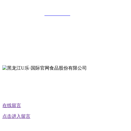
全国统一客服热线：
18903658751
地址：哈尔滨南岗区红旗满族乡科技园区
地址：双城经济技术开发区娃哈哈路6号
地址：黑龙江萝北县宝泉岭二九0公路一号
地址：黑龙江省延寿县工业园区北泰山路5号
公众号二维码
在线留言
点击进入留言