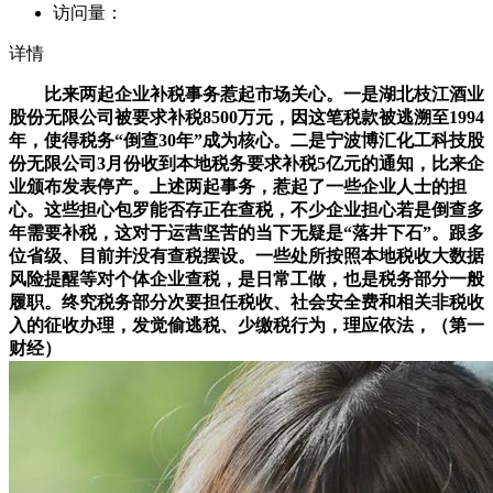
访问量：
详情
比来两起企业补税事务惹起市场关心。一是湖北枝江酒业
股份无限公司被要求补税8500万元，因这笔税款被逃溯至1994
年，使得税务“倒查30年”成为核心。二是宁波博汇化工科技股
份无限公司3月份收到本地税务要求补税5亿元的通知，比来企
业颁布发表停产。上述两起事务，惹起了一些企业人士的担
心。这些担心包罗能否存正在查税，不少企业担心若是倒查多
年需要补税，这对于运营坚苦的当下无疑是“落井下石”。跟多
位省级、目前并没有查税摆设。一些处所按照本地税收大数据
风险提醒等对个体企业查税，是日常工做，也是税务部分一般
履职。终究税务部分次要担任税收、社会安全费和相关非税收
入的征收办理，发觉偷逃税、少缴税行为，理应依法，（第一
财经）