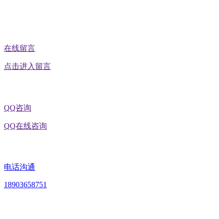
公众号二维码
在线留言
点击进入留言
QQ咨询
QQ在线咨询
电话沟通
18903658751