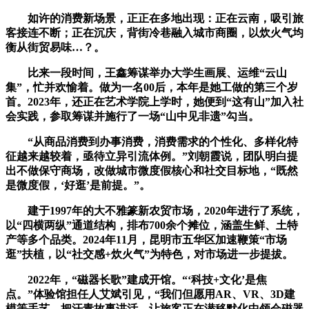
如许的消费新场景，正正在多地出现：正在云南，吸引旅
客接连不断；正在沉庆，背街冷巷融入城市商圈，以炊火气均
衡从街贸易味…？。
比来一段时间，王鑫筹谋举办大学生画展、运维“云山
集”，忙并欢愉着。做为一名00后，本年是她工做的第三个岁
首。2023年，还正在艺术学院上学时，她便到“这有山”加入社
会实践，参取筹谋并施行了一场“山中见非遗”勾当。
“从商品消费到办事消费，消费需求的个性化、多样化特
征越来越较着，亟待立异引流体例。”刘朝霞说，团队明白提
出不做保守商场，改做城市微度假核心和社交目标地，“既然
是微度假，‘好逛’是前提。”。
建于1997年的大不雅篆新农贸市场，2020年进行了系统，
以“四横两纵”通道结构，排布700余个摊位，涵盖生鲜、土特
产等多个品类。2024年11月，昆明市五华区加速鞭策“市场
逛”扶植，以“社交感+炊火气”为特色，对市场进一步提拔。
2022年，“磁器长歌”建成开馆。“‘科技+文化’是焦
点。”体验馆担任人艾斌引见，“我们但愿用AR、VR、3D建
模等手艺，把汗青故事讲活，让旅客正在潜移默化中领会磁器