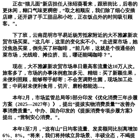
正在“猫儿面”新店担任人张绍葵看来，跟班街比，后巷的
更休闲，糊口气味更稠密，“取之相顺应，我们除了细心安插
店肆，还开辟了手工甜品和小吃，正在饭点外的时间吸引顾
客。”。
下了班，云南昆明市平易近杨芳抵家附近的大不雅篆新农
贸市场买菜。“这几年，这里的变化实不小。”走进菜市场，她
没焦急买菜，倒先买了杯咖啡，“前几年，这就是个很通俗的
菜市场，光线暗、摊位挤、乱，哪还能喝咖啡？”。
现在，大不雅篆新农贸市场单日最高客流量达10万人次。
旅客多了，市场的办事体例愈加多元、精细：买了新颖生果，
未便利照顾，能够帮手邮寄；不会烹调野生菌，现场加工处
置；中药材未便利食用，切片、磨粉都能选…。
本年2月，市场监管总局等5部分印发《优化消费三年步履
方案（2025—2027年）》，提出“提拔实物消费质量”“改善办
事消费质量”。中办、国办印发的《提振消费专项步履方案》
提出，“营制安心消费。”。
本年1至7月，“这有山”日均客流量、发卖额同比别离增加
6%、8%。“将来，我们将持续立异场景、丰硕业态，不竭提