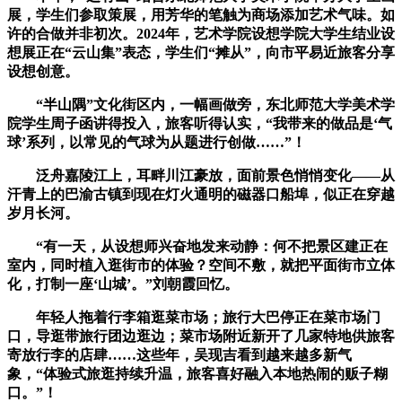
展，学生们参取策展，用芳华的笔触为商场添加艺术气味。如
许的合做并非初次。2024年，艺术学院设想学院大学生结业设
想展正在“云山集”表态，学生们“摊从”，向市平易近旅客分享
设想创意。
“半山隅”文化街区内，一幅画做旁，东北师范大学美术学
院学生周子函讲得投入，旅客听得认实，“我带来的做品是‘气
球’系列，以常见的气球为从题进行创做……”！
泛舟嘉陵江上，耳畔川江豪放，面前景色悄悄变化——从
汗青上的巴渝古镇到现在灯火通明的磁器口船埠，似正在穿越
岁月长河。
“有一天，从设想师兴奋地发来动静：何不把景区建正在
室内，同时植入逛街市的体验？空间不敷，就把平面街市立体
化，打制一座‘山城’。”刘朝霞回忆。
年轻人拖着行李箱逛菜市场；旅行大巴停正在菜市场门
口，导逛带旅行团边逛边；菜市场附近新开了几家特地供旅客
寄放行李的店肆……这些年，吴现吉看到越来越多新气
象，“体验式旅逛持续升温，旅客喜好融入本地热闹的贩子糊
口。”！