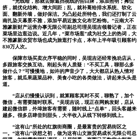
“光线暗，那就去除遮挡视线的告白牌，添加照明；摊位
挤，就优化结构、增大间距；乱，就补葺给排水系统、软化
面、翻新外墙，做好保洁。为凸起处所特色，我们还打制了云
南扎染天幕景不雅，添加平易近族文化布艺粉饰。”云南大不
雅篆新财产运营办事无限公司副总司理吴现吉领着记者，正在
菜场里边逛边说。近几年，“菜市场逛”成为社交上的热词，大
不雅篆新农贸市场也成为旅逛打卡点，本年上半年吸引顾客约
830万人次。
保障市场买卖次序平稳的同时，吴现吉还经常挽劝店从，
多跟旅客交换互动。刚起头有人质疑：“不买工具，聊那么多
做什么？”可慢慢地，如许的声音少了，大大都店从热人情对
旅客，就瓜果蔬菜品种、美食小吃的各类做法，讲起来头头是
道。
“店从们慢慢认识到，就算顾客其时不买，聊熟了，加个
微信，有需要随时联系。”吴现吉说，现正在网购发财，店从
建起微信群，外埠旅客有需要，随时线上“点单”，回头客越来
越多。很多店肆尝到甜头，大半收入从线下转移到线上。
“这有山”所处的红旗街商圈，是最富贵的贸易街区之
一。“这有山”设想之初，做为这有山文旅贸易成长无限公司总