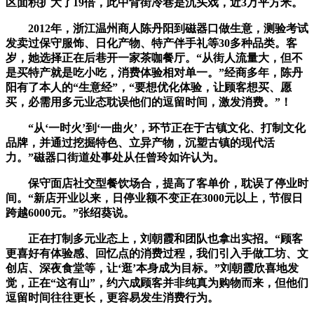
区面积扩大了19倍，此中背街冷巷是沉头戏，近3万平方米。
2012年，浙江温州商人陈丹阳到磁器口做生意，测验考试
发卖过保守服饰、日化产物、特产伴手礼等30多种品类。客
岁，她选择正在后巷开一家茶咖餐厅。“从街人流量大，但不
是买特产就是吃小吃，消费体验相对单一。”经商多年，陈丹
阳有了本人的“生意经”，“要想优化体验，让顾客想买、愿
买，必需用多元业态耽误他们的逗留时间，激发消费。”！
“从‘一时火’到‘一曲火’，环节正在于古镇文化、打制文化
品牌，并通过挖掘特色、立异产物，沉塑古镇的现代活
力。”磁器口街道处事处从任曾玲如许认为。
保守面店社交型餐饮场合，提高了客单价，耽误了停业时
间。“新店开业以来，日停业额不变正在3000元以上，节假日
跨越6000元。”张绍葵说。
正在打制多元业态上，刘朝霞和团队也拿出实招。“顾客
更喜好有体验感、回忆点的消费过程，我们引入手做工坊、文
创店、深夜食堂等，让‘逛’本身成为目标。”刘朝霞欣喜地发
觉，正在“这有山”，约六成顾客并非纯真为购物而来，但他们
逗留时间往往更长，更容易发生消费行为。