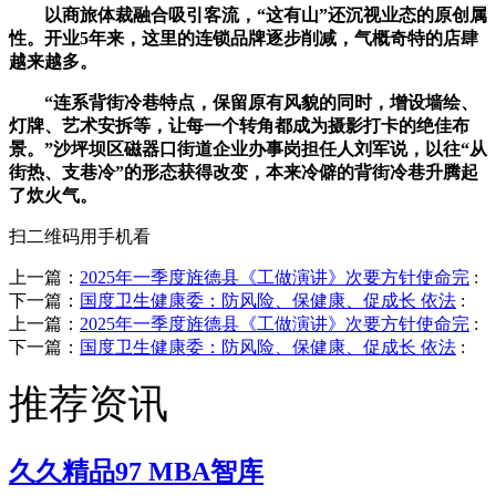
以商旅体裁融合吸引客流，“这有山”还沉视业态的原创属
性。开业5年来，这里的连锁品牌逐步削减，气概奇特的店肆
越来越多。
“连系背街冷巷特点，保留原有风貌的同时，增设墙绘、
灯牌、艺术安拆等，让每一个转角都成为摄影打卡的绝佳布
景。”沙坪坝区磁器口街道企业办事岗担任人刘军说，以往“从
街热、支巷冷”的形态获得改变，本来冷僻的背街冷巷升腾起
了炊火气。
扫二维码用手机看
上一篇：
2025年一季度旌德县《工做演讲》次要方针使命完
:
下一篇：
国度卫生健康委：防风险、保健康、促成长 依法
:
上一篇：
2025年一季度旌德县《工做演讲》次要方针使命完
:
下一篇：
国度卫生健康委：防风险、保健康、促成长 依法
:
推荐资讯
久久精品97 MBA智库