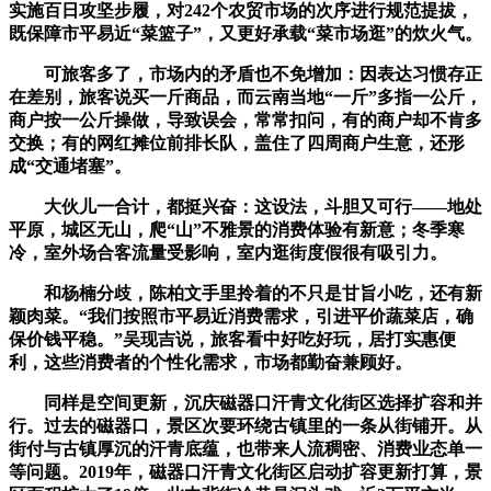
实施百日攻坚步履，对242个农贸市场的次序进行规范提拔，
既保障市平易近“菜篮子”，又更好承载“菜市场逛”的炊火气。
可旅客多了，市场内的矛盾也不免增加：因表达习惯存正
在差别，旅客说买一斤商品，而云南当地“一斤”多指一公斤，
商户按一公斤操做，导致误会，常常扣问，有的商户却不肯多
交换；有的网红摊位前排长队，盖住了四周商户生意，还形
成“交通堵塞”。
大伙儿一合计，都挺兴奋：这设法，斗胆又可行——地处
平原，城区无山，爬“山”不雅景的消费体验有新意；冬季寒
冷，室外场合客流量受影响，室内逛街度假很有吸引力。
和杨楠分歧，陈柏文手里拎着的不只是甘旨小吃，还有新
颖肉菜。“我们按照市平易近消费需求，引进平价蔬菜店，确
保价钱平稳。”吴现吉说，旅客看中好吃好玩，居打实惠便
利，这些消费者的个性化需求，市场都勤奋兼顾好。
同样是空间更新，沉庆磁器口汗青文化街区选择扩容和并
行。过去的磁器口，景区次要环绕古镇里的一条从街铺开。从
街付与古镇厚沉的汗青底蕴，也带来人流稠密、消费业态单一
等问题。2019年，磁器口汗青文化街区启动扩容更新打算，景