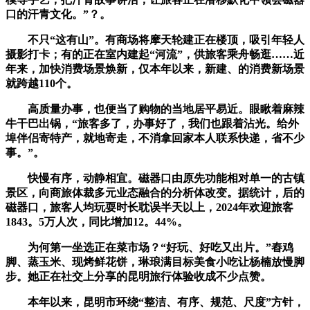
口的汗青文化。”？。
不只“这有山”。有商场将摩天轮建正在楼顶，吸引年轻人
摄影打卡；有的正在室内建起“河流”，供旅客乘舟畅逛……近
年来，加快消费场景焕新，仅本年以来，新建、的消费新场景
就跨越110个。
高质量办事，也便当了购物的当地居平易近。眼瞅着麻辣
牛干巴出锅，“旅客多了，办事好了，我们也跟着沾光。给外
埠伴侣寄特产，就地寄走，不消拿回家本人联系快递，省不少
事。”。
快慢有序，动静相宜。磁器口由原先功能相对单一的古镇
景区，向商旅体裁多元业态融合的分析体改变。据统计，后的
磁器口，旅客人均玩耍时长耽误半天以上，2024年欢迎旅客
1843。5万人次，同比增加12。44%。
为何第一坐选正在菜市场？“好玩、好吃又出片。”舂鸡
脚、蒸玉米、现烤鲜花饼，琳琅满目标美食小吃让杨楠放慢脚
步。她正在社交上分享的昆明旅行体验收成不少点赞。
本年以来，昆明市环绕“整洁、有序、规范、尺度”方针，