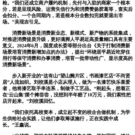
检。“我们还成立商户履约机制，先付与入驻的商家一个根本
分，若是呈现风险、运营失信行为和消费赞扬胶葛等，查实后
会扣分。一个合同期内，若是根本分全数扣完就要退出市
场。”吴现吉引见。
消费新场景是消费新业态、新模式、新产物的系统集成，
对推进消费提质升级，更好满脚人平易近高质量糊口具有主要
意义。2024年6月，国度成长委等部分出台《关于打制消费新
场景培育消费新增加点的办法》，提出“环绕居平易近吃穿住
用行等保守消费和办事消费，培育一批带动性广、显示度高的
消费新场景”。
步入新开业的“这有山”望山阙片区，书画漆艺店“不尚贤
居”人流如织。刘校溪是小店从理人，做为一名漆艺快乐喜爱
者，他将漆艺取手串连系，制做手工艺品。“刚起头，想着正
在‘云山集’摆个摊尝尝，没想到半年赔了10万元，我们索性把
店开起来。”刘校溪回忆。
“我们依托高校资本，成立起不变的校企合做机制，为学
生供给社会实践，让他们参取筹谋施行，正在实践中成
长。”王鑫说。