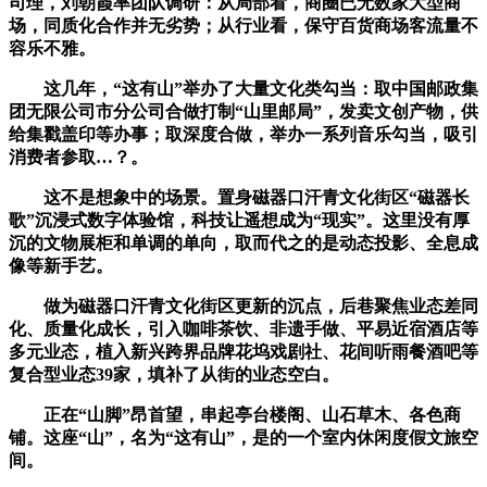
司理，刘朝霞率团队调研：从局部看，商圈已无数家大型商
场，同质化合作并无劣势；从行业看，保守百货商场客流量不
容乐不雅。
这几年，“这有山”举办了大量文化类勾当：取中国邮政集
团无限公司市分公司合做打制“山里邮局”，发卖文创产物，供
给集戳盖印等办事；取深度合做，举办一系列音乐勾当，吸引
消费者参取…？。
这不是想象中的场景。置身磁器口汗青文化街区“磁器长
歌”沉浸式数字体验馆，科技让遥想成为“现实”。这里没有厚
沉的文物展柜和单调的单向，取而代之的是动态投影、全息成
像等新手艺。
做为磁器口汗青文化街区更新的沉点，后巷聚焦业态差同
化、质量化成长，引入咖啡茶饮、非遗手做、平易近宿酒店等
多元业态，植入新兴跨界品牌花坞戏剧社、花间听雨餐酒吧等
复合型业态39家，填补了从街的业态空白。
正在“山脚”昂首望，串起亭台楼阁、山石草木、各色商
铺。这座“山”，名为“这有山”，是的一个室内休闲度假文旅空
间。