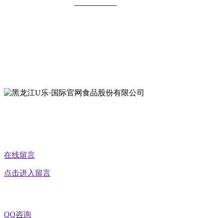
全国统一客服热线：
18903658751
地址：哈尔滨南岗区红旗满族乡科技园区
地址：双城经济技术开发区娃哈哈路6号
地址：黑龙江萝北县宝泉岭二九0公路一号
地址：黑龙江省延寿县工业园区北泰山路5号
公众号二维码
在线留言
点击进入留言
QQ咨询