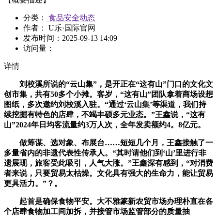
分类：
食品安全动态
作者： U乐·国际官网
发布时间：
2025-09-13 14:09
访问量：
详情
刘校溪所说的“云山集”，是开正在“这有山”门口的文化文
创市集，共有50多个小摊。客岁，“这有山”团队拿着商场设想
图纸，多次邀约刘校溪入驻。“通过‘云山集’等渠道，我们持
续挖掘有特色的店肆，不竭丰硕多元业态。”王鑫说，“这有
山”2024年日均客流量约3万人次，全年发卖额约4。8亿元。
做筹谋、选对象、布展台……短短几个月，王鑫接触了一
多量省内的非遗代表性传承人。“其时请他们到‘山’里进行非
遗展现，旅客受此吸引，人气大涨。”王鑫深有感到，“对消费
者来说，只要贸易太枯燥。文化具有强大的生命力，能让贸易
更具活力。”？。
起首是确保食物平安。大不雅篆新农贸市场办理朴直在各
个店肆食物加工间加拆，并接管市场监管部分的质量抽