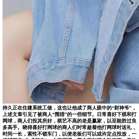
持久正在住建系统工做，这也让他成了商人眼中的“财神爷”，
上述文章引见了被商人“围猎”的一些细节。日常喜好下棋和打
网球，商人们投其所好，棋艺不高的老是赢家，以至能胜过良
多高手。晓得喜好打网球的商人们时常趁着他打网球时送礼，
时间一长，索性不锁车门，以便老板们可以或许定点投放，一