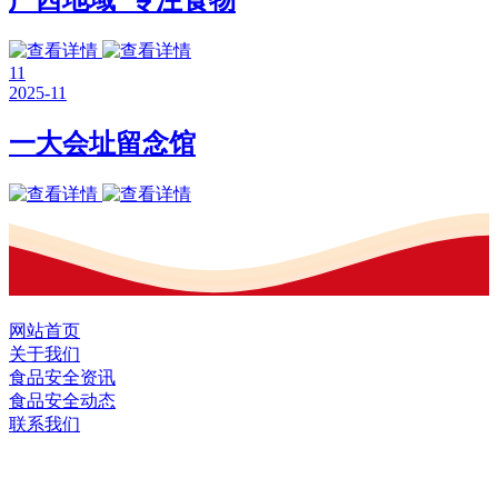
11
2025-11
一大会址留念馆
网站首页
关于我们
食品安全资讯
食品安全动态
联系我们
黑龙江U乐·国际官网食品股份有限公司