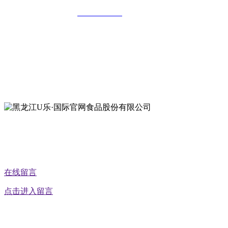
全国统一客服热线：
18903658751
地址：哈尔滨南岗区红旗满族乡科技园区
地址：双城经济技术开发区娃哈哈路6号
地址：黑龙江萝北县宝泉岭二九0公路一号
地址：黑龙江省延寿县工业园区北泰山路5号
公众号二维码
在线留言
点击进入留言