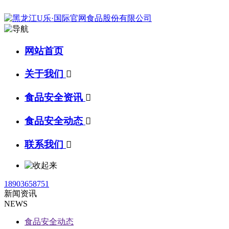
网站首页
关于我们

食品安全资讯

食品安全动态

联系我们

18903658751
新闻资讯
NEWS
食品安全动态