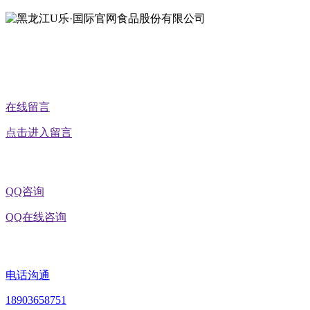
公众号二维码
在线留言
点击进入留言
QQ咨询
QQ在线咨询
电话沟通
18903658751