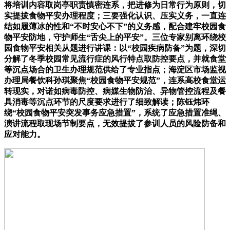
将培训内容取岗亭职责慎密连系，把进修为日常行为原则，切
实提拔食物平安办理程度；三要强化认识、压实义务，一直连
结如履薄冰的性和“不时安心不下”的义务感，配合建牢校园食
物平安防地，守护师生“舌尖上的平安”。三位专家别离环绕校
园食物平安相关从题进行讲课：以“校园疾病防备”为题，深切
分解了冬季校园常见流行症的风行特点取防控要点，并就食堂
等沉点场合的卫生办理规范供给了专业指点；海淀区市场监视
办理局餐饮科孙琪聚焦“校园食物平安规范”，连系高校食堂运
转现实，对诺如病毒防控、病媒生物防治、异物管控流程及餐
具消毒等沉点环节的尺度要求进行了细致解读；陈钰炜环
绕“校园食物平安突发事务应急措置”，系统了应急措置准绳、
演讲流程取现场节制要点，无效提拔了参训人员的风险防备和
应对能力。