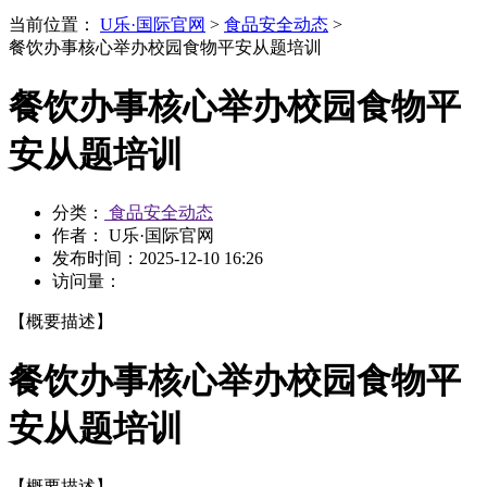
当前位置：
U乐·国际官网
>
食品安全动态
>
餐饮办事核心举办校园食物平安从题培训
餐饮办事核心举办校园食物平
安从题培训
分类：
食品安全动态
作者： U乐·国际官网
发布时间：
2025-12-10 16:26
访问量：
【概要描述】
餐饮办事核心举办校园食物平
安从题培训
【概要描述】