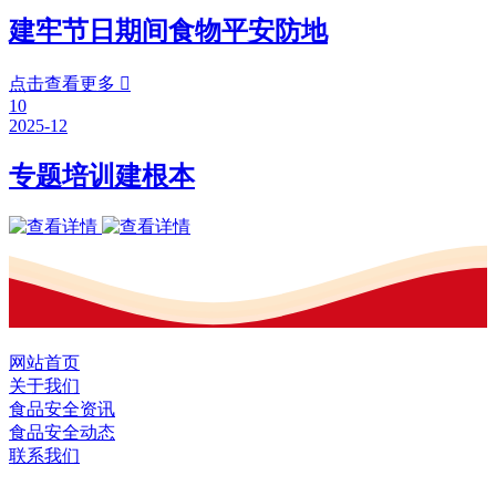
建牢节日期间食物平安防地
点击查看更多

10
2025-12
专题培训建根本
网站首页
关于我们
食品安全资讯
食品安全动态
联系我们