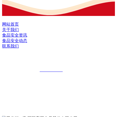
网站首页
关于我们
食品安全资讯
食品安全动态
联系我们
黑龙江U乐·国际官网食品股份有限公司
全国统一客服热线：
18903658751
地址：哈尔滨南岗区红旗满族乡科技园区
地址：双城经济技术开发区娃哈哈路6号
地址：黑龙江萝北县宝泉岭二九0公路一号
地址：黑龙江省延寿县工业园区北泰山路5号