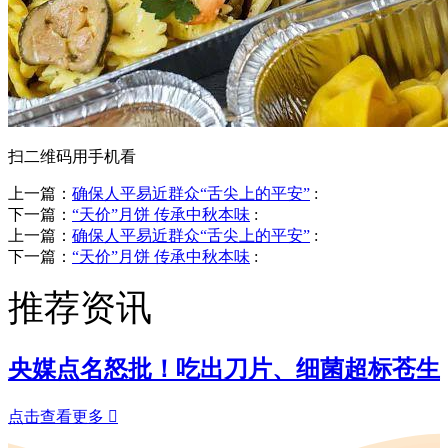
扫二维码用手机看
上一篇：
确保人平易近群众“舌尖上的平安”
:
下一篇：
“天价”月饼 传承中秋本味
:
上一篇：
确保人平易近群众“舌尖上的平安”
:
下一篇：
“天价”月饼 传承中秋本味
:
推荐资讯
央媒点名怒批！吃出刀片、细菌超标苍生
点击查看更多
