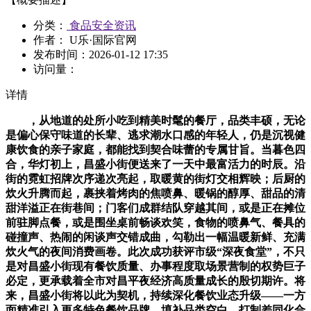
分类：
食品安全资讯
作者： U乐·国际官网
发布时间：
2026-01-12 17:35
访问量：
详情
，从地道的处所小吃到精美时髦的餐厅，品类丰硕，无论
是偏心保守味道的长辈、逃求潮水口感的年轻人，仍是沉视健
康饮食的亲子家庭，都能找到契合味蕾的专属甘旨。当暮色四
合，华灯初上，昌盛小街便送来了一天中最富活力的时辰。沿
街的霓虹招牌次序递次亮起，取暖黄的街灯交相辉映；后厨的
炊火升腾而起，裹挟着烤肉的焦喷鼻、暖锅的醇厚、甜品的清
甜洋溢正在街巷间；门客们成群结队穿越其间，或是正在摊位
前驻脚点餐，或是围坐桌前畅谈欢笑，食物的喷鼻气、餐具的
碰撞声、热闹的闲谈声交错成曲，勾勒出一幅温暖新鲜、充满
炊火气的夜间消费画卷。此次成功获评市级“深夜食堂”，不只
是对昌盛小街现有餐饮质量、办事程度取场景营制的权势巨子
必定，更承载着全市对昌平夜经济高质量成长的殷切期许。将
来，昌盛小街将以此为契机，持续深化餐饮业态升级——一方
面精准引入更多特色餐饮品牌，填补品类空白，打制差同化合