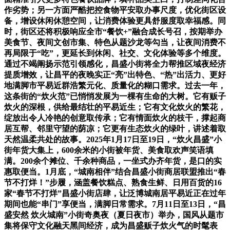
作劣势；另一方面严酷把控食物平安取办事尺度，优化街区设
备，增设休闲休憩空间，让消费体验更具舒服度取幸福感。同
时，街区还将积极响应全市“餐饮+”融合成长号召，按期举办
美食节、夜间文创市集、特色从题沙龙等勾当，让夜间消费不
再局限于“吃”，更延长到休闲、社交、文化体验等多个维度。
通过不竭阐扬示范引领感化，昌盛小街将全力帮推区域夜经济
提质增效，让昌平的夜晚实正“亮”出特色、“热”出活力、更好
地满脚市平易近群浩繁元化、质量化的糊口需求。过去一年，
这条街的“炊火范”已悄悄发展为一棵有生命的大树。它有贩子
炊火的深根，供给最结壮的平易近生；它有文化炊火的繁花，
绽放出令人冷艳的创意取传承；它有情面炊火的枝干，撑起商
居互帮、邻里守望的荫凉；它更有生态炊火的绿叶，讲述着取
天然温柔共处的故事。2025年1月17日至19日，“炊火昌盛”小
街年货大集上，600余米的小街被年货、美食取欢声笑语填
满。200余个摊位、千余种商品，一坐式办齐年货，是口的实
惠取便当。1月底，“城南相伴”结合昌盛小街商居联盟推出“春
节不打烊！”步履，涵盖餐饮糕点、熟食生鲜、日用百货的16
家“春节不打烊”昌盛小街店肆，让泛博城南居平易近正在过年
期间也能“串门”享便当，满脚日常需求。7月11日至13日，“昌
盛安然 炊火城南”小街奇奥夜（夏日夜市）举办，国风从题市
集将保守文化融天黑间经济，成为昌盛贩子炊火气的时髦表