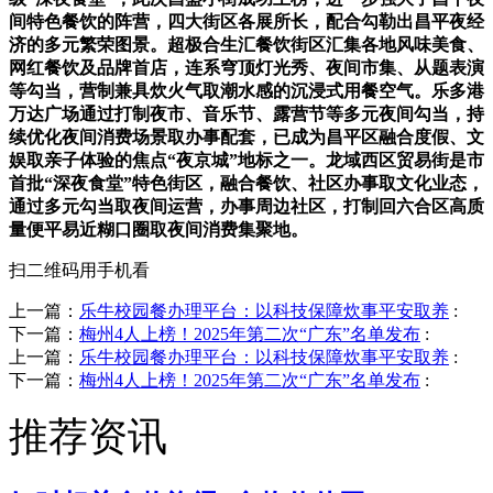
间特色餐饮的阵营，四大街区各展所长，配合勾勒出昌平夜经
济的多元繁荣图景。超极合生汇餐饮街区汇集各地风味美食、
网红餐饮及品牌首店，连系穹顶灯光秀、夜间市集、从题表演
等勾当，营制兼具炊火气取潮水感的沉浸式用餐空气。乐多港
万达广场通过打制夜市、音乐节、露营节等多元夜间勾当，持
续优化夜间消费场景取办事配套，已成为昌平区融合度假、文
娱取亲子体验的焦点“夜京城”地标之一。龙域西区贸易街是市
首批“深夜食堂”特色街区，融合餐饮、社区办事取文化业态，
通过多元勾当取夜间运营，办事周边社区，打制回六合区高质
量便平易近糊口圈取夜间消费集聚地。
扫二维码用手机看
上一篇：
乐牛校园餐办理平台：以科技保障炊事平安取养
:
下一篇：
梅州4人上榜！2025年第二次“广东”名单发布
:
上一篇：
乐牛校园餐办理平台：以科技保障炊事平安取养
:
下一篇：
梅州4人上榜！2025年第二次“广东”名单发布
:
推荐资讯