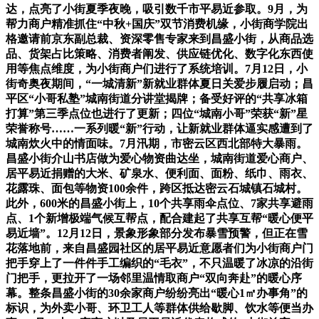
达，点亮了小街夏季夜晚，吸引数千市平易近参取。9月，为
帮力商户精准抓住“中秋+国庆”双节消费机缘，小街商学院出
格邀请前京东副总裁、资深零售专家来到昌盛小街，从商品选
品、货架占比策略、消费者阐发、供应链优化、数字化东西使
用等焦点维度，为小街商户们进行了系统培训。7月12日，小
街奇奥夜期间，“一城清新”新就业群体夏日关爱步履启动；昌
平区“小哥私塾”城南街道分讲堂揭牌；备受好评的“共享冰箱
打算”第三季点位也进行了更新；四位“城南小哥”荣获“新”星
荣誉称号……一系列暖“新”行动，让新就业群体逼实感遭到了
城南炊火中的情面味。7月汛期，市密云区西北部特大暴雨。
昌盛小街介山书店做为爱心物资曲达坐，城南街道爱心商户、
居平易近捐赠的大米、矿泉水、便利面、面粉、纸巾、雨衣、
花露珠、面包等物资100余件，跨区抵达密云石城镇石城村。
此外，600米的昌盛小街上，10个共享雨伞点位、7家共享避雨
点、1个新增极端气候互帮点，配合建起了共享互帮“暖心便平
易近墙”。12月12日，景象形象部分发布暴雪预警，但正在雪
花落地前，来自昌盛园社区的居平易近意愿者们为小街商户门
把手穿上了一件件手工编织的“毛衣”，不只温暖了冰凉的沿街
门把手，更拉开了一场邻里温情取商户“双向奔赴”的暖心序
幕。整条昌盛小街的30余家商户纷纷亮出“暖心1㎡办事角”的
标识，为外卖小哥、环卫工人等群体供给歇脚、饮水等便当办