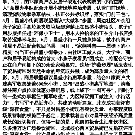
事。3月，由13家商户以及居平易近代表构成的“小街益家
人”意愿办事队配合开展小街绿地整治步履，认管门前绿地，
清理烧毁物取杂草枯枝，扶正公共标识牌，落实“门前三包”。
5月，昌盛小街商居联盟倡议“大做和”步履，周边社区20余组
亲子家庭手拿垃圾夹取垃圾袋穿越正在昌盛小街陌头，孩子们
用步履担任起“环保小卫士”，用本人捡拾来的正在介山书店换
取苦涩爆米花励。6月，昌盛小街一只雏燕掉落，被小街商户
和居平易近配合救回鸟巢。同月，“家燕科普——屋檐下的小
精灵”勾当正在昌盛小街举办，由社区工做人员、大学生、商
户和居平易近构成的首支“小燕子察看员”团成立，将配合守护
正在商户雨棚下的20余处家燕巢穴。这场“护燕步履”活泼表现
了贸易街区对天然生命的卑沉取共融，成为高质量人文的缩
影。8月，商居联盟倡议昌盛小街惠军步履，结合51家商户共
建惠军收集笼盖600米小街，发布“昌盛小街惠军地图”，清晰
标注商户点位取优惠办事消息，线上线下“一图可寻”，同时打
制一坐式办事枢纽“拥军略坐”，为区域双拥工做注入“小街活
力”，书写军平易近齐心、共建的动听篇章。此次成功获评市
级“深夜食堂”，不只是对昌盛小街现有餐饮质量、办事程度取
场景营制的权势巨子必定，更承载着全市对昌平夜经济高质量
成长的殷切期许。值得一提的是，此前超极合生汇餐饮街区、
乐多港万达广场餐饮街区、龙域核心西区贸易街已先后获评市
级“深夜食堂”，此次昌盛小街成功上榜，进一步强大了昌平夜