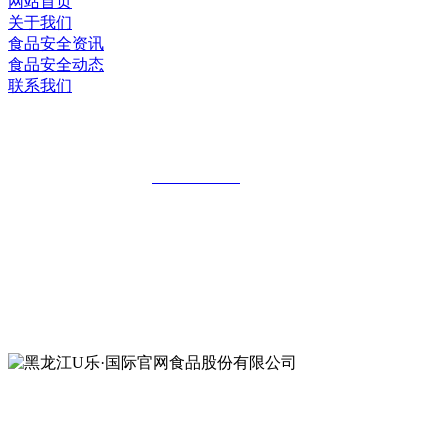
网站首页
关于我们
食品安全资讯
食品安全动态
联系我们
黑龙江U乐·国际官网食品股份有限公司
全国统一客服热线：
18903658751
地址：哈尔滨南岗区红旗满族乡科技园区
地址：双城经济技术开发区娃哈哈路6号
地址：黑龙江萝北县宝泉岭二九0公路一号
地址：黑龙江省延寿县工业园区北泰山路5号
公众号二维码