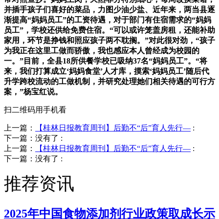
并插手孩子们喜好的菜品，力图少油少盐、近年来，两当县逐
渐提高“妈妈员工”的工资待遇，对于部门有住宿需求的“妈妈
员工”，学校还供给免费住宿。“可以或许笼盖房租，还能补助
家用，环节是挣钱和照应孩子两不耽搁。”对此很对劲，“孩子
为我正在这里工做而骄傲，我也感应本人曾经成为校园的
一。”目前，全县18所供餐学校已吸纳37名“妈妈员工”。“将
来，我们打算成立‘妈妈食堂’人才库，摸索‘妈妈员工’随后代
升学跨校流动的工做机制，并研究处理她们相关待遇的可行方
案，”杨宝红说。
扫二维码用手机看
上一篇：
【桂林日报教育周刊】后勤不“后”育人先行—
:
下一篇：没有了
:
上一篇：
【桂林日报教育周刊】后勤不“后”育人先行—
:
下一篇：没有了
:
推荐资讯
2025年中国食物添加剂行业政策取成长示