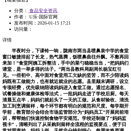
分类：
食品安全资讯
作者： U乐·国际官网
发布时间：
2026-01-15 17:21
访问量：
详情
半夜时分，下课铃一响，陇南市两当县喷鼻泉中学的食堂
窗口敏捷排起了长龙，热气蒸腾，饭喷鼻曲往外飘。不敷再回
来加！”食堂阿姨工拆整洁，手中的菜勺稳稳当当，“把妈妈们
请堂，是一举多得的法子。”两当县教科局副局长杨宝红引
见。一些初中、高中面对食堂用工欠缺的坚苦，而不少陪读妈
妈既有工做能力，也有就近就业的志愿。县里颠末调研，设立
专项经费，优先吸纳陪读妈妈进入食堂工做。通过志愿报名、
试餐操做和健康体检等法式，一批妈妈走进了学校后厨。每天
清晨五点半，妈妈们就起头了一天的工做。从食材验收、清洗
加工到烹调留样，每个环节都有明白的规范和尺度。每学期开
学前，教育部分会结合市场监管部分为“妈妈员工”开展岗前培
训，帮帮她们快速控制食物平安规范。学校还制做了“妈妈监
视卡”，清晰列出了从采购到留样全流程的监视要点，便于日
常对照查抄。妈妈上岗，天然非分特别细心，每周改换菜谱，