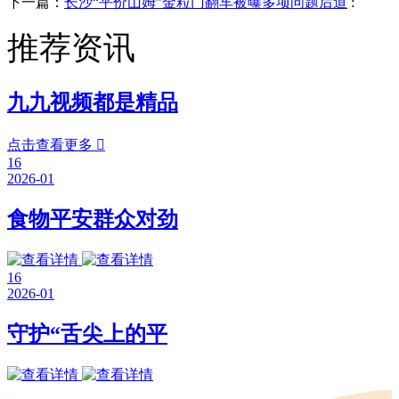
下一篇：
长沙“平价山姆”金粒门翻车被曝多项问题后道
:
推荐资讯
九九视频都是精品
点击查看更多

16
2026-01
食物平安群众对劲
16
2026-01
守护“舌尖上的平