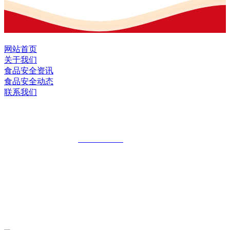
网站首页
关于我们
食品安全资讯
食品安全动态
联系我们
黑龙江U乐·国际官网食品股份有限公司
全国统一客服热线：
18903658751
地址：哈尔滨南岗区红旗满族乡科技园区
地址：双城经济技术开发区娃哈哈路6号
地址：黑龙江萝北县宝泉岭二九0公路一号
地址：黑龙江省延寿县工业园区北泰山路5号