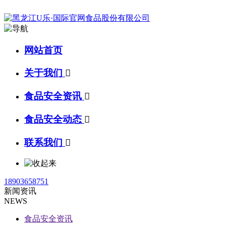
网站首页
关于我们

食品安全资讯

食品安全动态

联系我们

18903658751
新闻资讯
NEWS
食品安全资讯