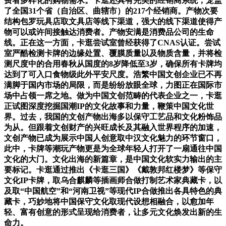
费者多样化的购物需求。卡逛还具有完美的经销商系统，笼盖
了全国31个省（自治区、曲辖市）的217个经销商。产物次要
结构包罗玩具店取文具店等线下渠道，强大的线下渠道使得产
物可以或许间接触达消费者。产物安满是消费品公司的生命
线。正在这一方面，卡逛尝试室曾经获得了CNAS认证。尝试
室严酷检测卡牌的边缘处置、覆膜质量以及物质含量，并将检
测尺度中的合用春秋从国度的8岁降低至3岁，确保所有卡牌均
达到了可入口食物级此外平安尺度。浩繁中国文创企业已不再
满脚于国内市场的局限，而是纷纷放眼全球，力图正在国际市
场中占领一席之地。做为中国文创范畴的代表企业之一，卡逛
正试图深度挖掘国潮IP的文化故事和力量，鞭策中国文化世
界。过去，我国的文创产物出海多以保守工艺品和文化粉饰品
为从。但跟着文创财产的兴旺成长及其融入世界程序的加速，
文创产物已成为展示中国人创意取中汉文化魅力的环节窗口，
此中，卡牌等潮玩产物更是为全球年轻人打开了一扇通往中国
文化的大门。文化出海的新篇章，是中国文化软实力输出的主
要标记。卡逛通过推出《卡逛三国》《戴敦邦红楼梦》等保守
文化IP卡牌，取乌合麒麟等插画师合做打制艺术家典藏卡，以
及取“中国航空”和“河南卫视”等现代IP合做推出各具特色的典
藏卡，巧妙地将中国保守文化取现代设想相融合，以愈加年
轻、富有创意的形式呈现给消费者，让多元文化焕发出新的生
命力。