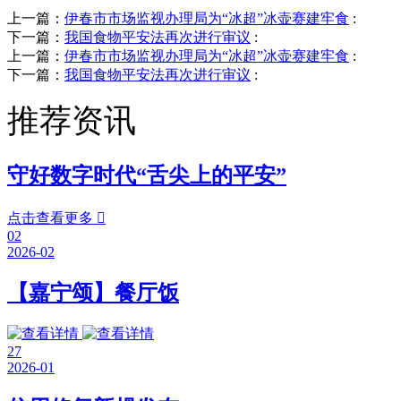
上一篇：
伊春市市场监视办理局为“冰超”冰壶赛建牢食
:
下一篇：
我国食物平安法再次进行审议
:
上一篇：
伊春市市场监视办理局为“冰超”冰壶赛建牢食
:
下一篇：
我国食物平安法再次进行审议
:
推荐资讯
守好数字时代“舌尖上的平安”
点击查看更多

02
2026-02
【嘉宁颂】餐厅饭
27
2026-01