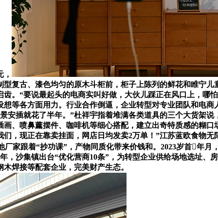
元，
制型复古、漆色均匀的原木斗柜前，柜子上陈列的鲜花和睢宁儿
启齿。“要说最起头的电商实叫好做，大伙儿踩正在风口上，哪怕
拼设想等各方面用力。行业合作倒逼，企业转型对专业团队和电商人
备和场景安插就花了半年。”杜祥宇指着堆满各类道具的三个大货架
插画、喷鼻薰摆件、咖啡机等细心搭配，建立出奇特质感的糊口
我们，现正在靠卖挂面，网店日均发卖2万单！”江苏蓝欧食物
他厂家跟着“抄功课”，产物同质化带来价钱和。2023岁首年
3年，沙集镇出台“优化营商10条”，为转型企业供给场地选址
钢木焊接等配套企业，完美财产生态。