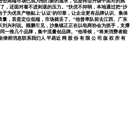
进击高端市场已成为他们新的逃求，也是转型升级中面对的挑
了，还面对着不进则退的压力。”扶优不抑弱，本地通过把“沙
于为优良产物贴上‘认证’的印章，让企业更有品牌认识、集体
质量，若是定位低端，市场就丢了。”他曾率队前去江西、广东
长刘兴利说。顾鹏引见，沙集镇正正在以电商协会为抓手，支撑
同一推几个品牌，集中流量创品牌。”他等候，“将来消费者能
联系我们人 平易近 网 股 份 有 限 公 司 版 权 所 有