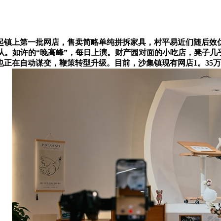
起镇上第一批网店，售卖简略单纯拼拆家具，村平易近们随后效
入从。如许的“晚高峰”，每日上演。财产园对面的小吃店，凳子几
正在自动谋变，鞭策转型升级。目前，沙集镇现有网店1。35万