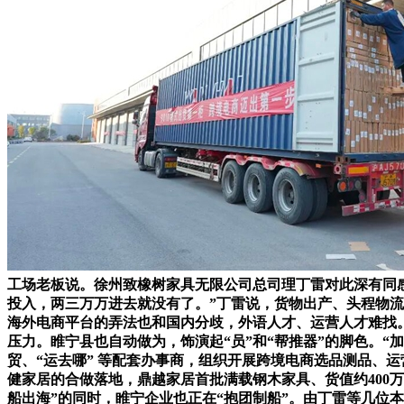
工场老板说。徐州致橡树家具无限公司总司理丁雷对此深有同感
投入，两三万万进去就没有了。”丁雷说，货物出产、头程物流
海外电商平台的弄法也和国内分歧，外语人才、运营人才难找
压力。睢宁县也自动做为，饰演起“员”和“帮推器”的脚色。“加
贸、“运去哪” 等配套办事商，组织开展跨境电商选品测品、运
健家居的合做落地，鼎越家居首批满载钢木家具、货值约400
船出海”的同时，睢宁企业也正在“抱团制船”。由丁雷等几位