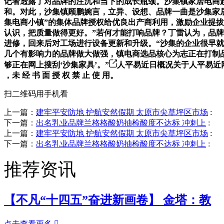
记者透露了对品牌的注沉和当下的成长瓶颈。沙集镇家居电商
和。对此，沙集镇顾鹏婉言，立异、设想、品牌一曲是沙集家居
集电商小镇”的集体品牌授权给优良出产商利用，激励企业提拔
认识，把质量做得更好。”若何才能打响品牌？丁雷认为，品牌
进修，回来后对工场进行设备更新和升级。“沙集的企业很早
几个有影响力的品牌做大做强，镇电商选品核心为志正在打制品
够正在网上搜刮‘沙集家具’。”
人平易近日概况关于人平易近网聘
，未 经 书 面 授 权 禁 止 使 用。
扫二维码用手机看
上一篇：
建牢平安防地 护航安然假期 太原市尖草坪区市场
:
下一篇：
出名乳业品牌兰格格酸奶抽检酸度不达标 冲刺上
:
上一篇：
建牢平安防地 护航安然假期 太原市尖草坪区市场
:
下一篇：
出名乳业品牌兰格格酸奶抽检酸度不达标 冲刺上
:
推荐资讯
【不凡“十四五”奋进新画卷】 金塔：教
点击查看更多
