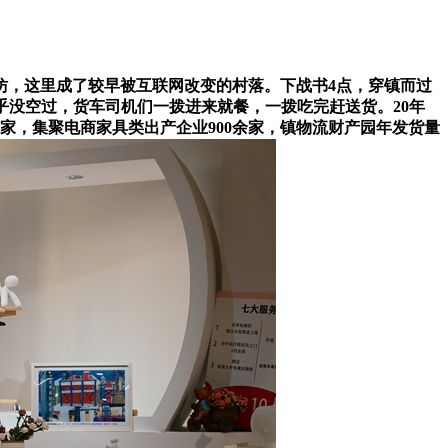
仿，这里成了较早被互联网改变的村落。下战书4点，穿镇而过
乎没空过，货车司机们一拨进来就餐，一拨吃完赶送货。20年
家，集聚电商家具类出产企业900余家，镇物流财产园年发货量