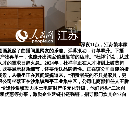
深夜11点，江苏繁丰家
童画惹起了曲播间里网友的乐趣。弹幕滚动，订单攀升。下播
产物再单一，也能开出淘宝销量靠前的店肆。”杜祥宇说，从过
才的需求日趋火急。2024年，杜祥宇正在人才培训上破费超
说，既要展示材质细节，还要传送品牌调性。正在该公司自建的摄
场景，从播坐正在其间娓娓道来。“消费者买的不只是家具，更
无限公司坐落正在沙集镇和平工业集中区，公司电商部担任人王腾
月，恰逢沙集镇发力本土电商财产多元化升级，他们起头“二次创
、房租优惠等办事，激励企业延链补链强链，指导部门炊具企业向