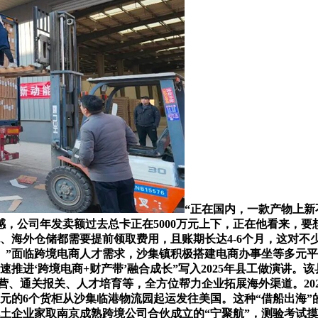
“正在国内，一款产物上新
，公司年发卖额过去总卡正在5000万元上下，正在他看来，要
、海外仓储都需要提前领取费用，且账期长达4-6个月，这对不
。”面临跨境电商人才需求，沙集镇积极搭建电商办事坐等多元
速推进‘跨境电商+财产带’融合成长”写入2025年县工做演讲。
营、通关报关、人才培育等，全方位帮力企业拓展海外渠道。20
万元的6个货柜从沙集临港物流园起运发往美国。这种“借船出海
本土企业家取南京成熟跨境公司合伙成立的“宁聚航”，测验考试