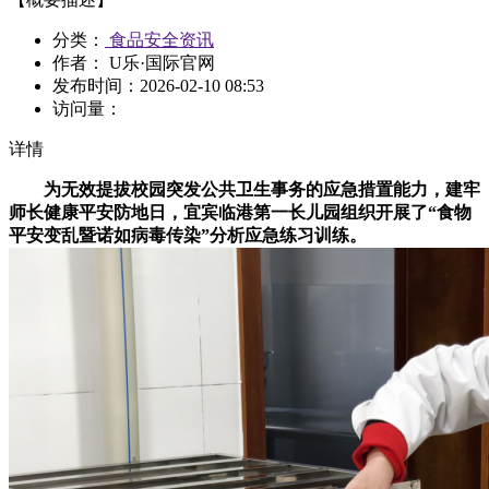
分类：
食品安全资讯
作者： U乐·国际官网
发布时间：
2026-02-10 08:53
访问量：
详情
为无效提拔校园突发公共卫生事务的应急措置能力，建牢
师长健康平安防地日，宜宾临港第一长儿园组织开展了“食物
平安变乱暨诺如病毒传染”分析应急练习训练。