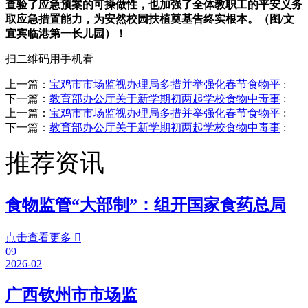
查验了应急预案的可操做性，也加强了全体教职工的平安义务
取应急措置能力，为安然校园扶植奠基告终实根本。（图/文
宜宾临港第一长儿园）！
扫二维码用手机看
上一篇：
宝鸡市市场监视办理局多措并举强化春节食物平
:
下一篇：
教育部办公厅关于新学期初两起学校食物中毒事
:
上一篇：
宝鸡市市场监视办理局多措并举强化春节食物平
:
下一篇：
教育部办公厅关于新学期初两起学校食物中毒事
:
推荐资讯
食物监管“大部制”：组开国家食药总局
点击查看更多

09
2026-02
广西钦州市市场监