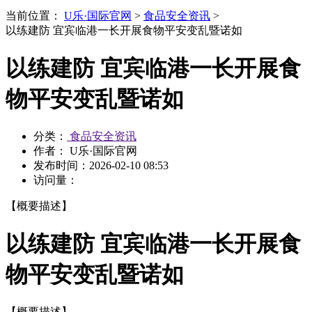
当前位置：
U乐·国际官网
>
食品安全资讯
>
以练建防 宜宾临港一长开展食物平安变乱暨诺如
以练建防 宜宾临港一长开展食
物平安变乱暨诺如
分类：
食品安全资讯
作者： U乐·国际官网
发布时间：
2026-02-10 08:53
访问量：
【概要描述】
以练建防 宜宾临港一长开展食
物平安变乱暨诺如
【概要描述】