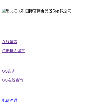
地址：黑龙江省延寿县工业园区北泰山路5号
公众号二维码
在线留言
点击进入留言
QQ咨询
QQ在线咨询
电话沟通