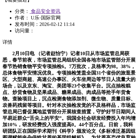
分类：
食品安全资讯
作者： U乐·国际官网
发布时间：
2026-02-12 11:14
访问量：
详情
2月10日电 （记者赵怡宁）记者10日从市场监管总局获
悉，春节前夜，市场监管总局组织全国各地市场监管部分开展
春节热销食物平安专项抽检6。7万批次，及格率为98。38%，
总体食物平安情况优良。专项抽检笼盖全国31个省份的旅逛景
区、大型商超、高速公办事区、火车坐周边等节日人流量大的
场合，以及京东、淘宝、美团等23个收集平台。沉点抽检糕
点、炒货食物及坚果成品、糖果成品、肉成品等抢手年货食
物。查验项目上，沉点检测食物添加剂、微生物、质量目标、
农兽药残留等项目。针对本次抽检发觉的不及格样品，市场监
管总局已督促属地监管部分开展核查措置，守护好节日期间人
平易近群众“舌尖上的平安”。我国全社会研发经费投入年均增
加10%，研发经费投入强度提高0。44个百分点。日前，我科
研团队正在国际学术期刊《科学》颁发论文《多标准泛基因组
图谱赋能夹杂倍性甘蔗的基因组解析》，为甘蔗高产优良育种