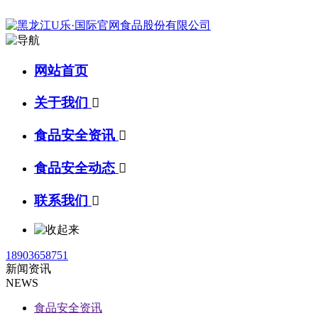
网站首页
关于我们

食品安全资讯

食品安全动态

联系我们

18903658751
新闻资讯
NEWS
食品安全资讯