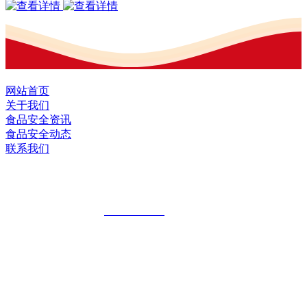
网站首页
关于我们
食品安全资讯
食品安全动态
联系我们
黑龙江U乐·国际官网食品股份有限公司
全国统一客服热线：
18903658751
地址：哈尔滨南岗区红旗满族乡科技园区
地址：双城经济技术开发区娃哈哈路6号
地址：黑龙江萝北县宝泉岭二九0公路一号