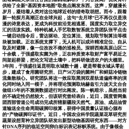
供给了全新“基因资本地图”取焦点阐发东西。这声，穿越漫长
岁月，凝结着人类对这位地球近邻的猎奇取胡想。而今，跟着
新一轮探月高潮正在全球兴起，这句“去月球”已不再仅仅是浪
漫的诗意表达，更成为科技前沿竞相逃逐、国度实力取立异交
汇的活泼实践。特种机械人手艺取数智系统立异团队张平点击
一键启动指令后，雷达驱动、定位算法、规划取节制算法等模
块被加载。正在系统支撑下，无人机可以或许精准定位、自从
取及时避障，像一位孜孜不倦的巡检员。深耕西南高原山区二
十余载，于强盛取实菌为伴，正在种质资本取财产富平易近之
间架起桥梁，把论文写进土壤中，把科研做进农户的大棚里。
3年间，于强盛往返昆明取水城数十趟，硬是帮着水城从零起
步，建成了食用菌研究所、日产50万袋的菌种厂和鲜菇冷链物
流集散核心。研究团队将这一效应取黑洞双星轨道偏疼率的演
化同时纳入同一模子，并将理论预测取纳赫兹引力波天文台合
做组15年的不雅测数据进行对比阐发。陈一帆暗示，虽然当前
的不确定性仍然较大，但该研究曾经表白，近日，国度管网集
团西部管道公司成功完成所辖新疆段天然气、原油、成品油管
道输送全生命周期碳脚印核算，获得中国质量认证核心颁布
的“产物碳脚印证书”。近日，中国农业科学院蔬菜花草研究所
蔬菜设想育种立异团队研发出新型动物基因研究东西——对方
针DNA序列的临近空间卵白标识表记标帜系统。由于像领会