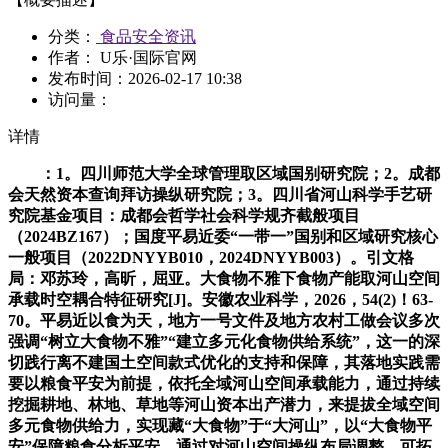
分类：
食品安全资讯
作者： U乐·国际官网
发布时间：
2026-02-17 10:38
访问量：
详情
：1。四川师范大学全球管理取区域国别研究院；2。成都
会天然资本查询拜访操纵研究院；3。四川省河山科学手艺研
究院基金项目：成都会哲学社会科学规齐截般项目
（2024BZ167）；国度平易近委“一带一”国别和区域研究核心
一般项目（2022DNYYB010，2024DNYYB003）。引文格
局：邓苏玲，高昕，屈亚。大食物不雅下食物产能取河山空间
承载时空耦合特征研究[J]。安徽农业科学，2026，54(2)！63-
70。平易近以食为天，地方一号文件及地方农村工做会议多次
强调“树立大食物不雅”“建立多元化食物供给系统”，这一的深
切践行离不建国土空间款式优化的支持和保障，其落地实践需
要以粮食平安为前提，依托全域河山空间承载能力，通过持续
挖掘耕地、林地、草地等河山资本出产潜力，来提拔全域空间
多元食物供给力，实现藏“大食物”于“大河山”，以“大食物平
安”保障粮食分析平安。通过对河山空间操纵布局调整，可拓