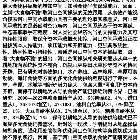
展大食物供应新的增加空间，加强食物平安保障能力。因而，
立脚“大食物不雅”取河山空间操纵的无效跟尾，从食物产能视
角摸索河山空间承载能力具有主要的理论取实践意义。河山空
间承载指的是必然时空范畴内，河山空间系统基于资本禀赋、
生态基底取手艺程度，对人类社会经济勾当的支持能力及其可
持续性限度。取保守资本承载概念比拟，河山空间承载旨正在
提拔资本支持能力、承压能力和开辟能力，更强调系统性、
性、协同性取可持续性，素质是河山空间资本的操纵取。跟
着“大食物不雅”的提出，河山空间操纵相关研究逐步从单一的
耕地转向系统性资本整合，沉视山林湖田水草沙等资本的协同
开辟。已有研究对食物缺口、水产养殖、丛林粮库、草原可食
动物、海洋食物等方面的多元化食物供给程度进行了评估，丛
林、草原、水域等“粮仓”潜力庞大，包含大量“可食用”资本待
开辟。而保守以耕地为从导的食物产能已接近消费临界，已有
研究，2000—2022年粮食自给率从93。6%降至82。4%，进口
量从1。36×107t增至1。47×108t，油料自给率从81。0%降至
25。1%、大豆自给率从60。2%降至16。0%、糖类自给率从
92。8%降至75。7%，保守以耕地为从导的食物供给模式已不
顺应多元食物消费需求。针对这一现状，学者提出从地盘操纵
转型角度、强化用处管制和优化河山空间结构等角度切磋大食
物不雅的践行。因而，基于河山空间承载的食物产能研究是贯