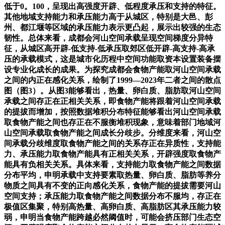
低于0。100，呈现出高强度开辟、低程度承压和支持的特征。
其他地域支持能力和承压能力高于从城区，特别是大邑、彭
州、都江堰等区域的承压能力表示更凸起，展示出较强的生态
韧性。总体来看，成都会河山空间承载呈现空间梯度分异特
征，从城区高开辟-低支持-低承压取郊区低开辟-高支持-高承
压的承载模式，这是城市化历程中空间功能取资本设置装备摆
设专业化成长的成果。为探究成都会食物产能取河山空间承载
之间的内正在感化关系，绘制了1999—2023年二者之间的散点
图（图3）。从图3能够看出，热量、卵白质、脂肪取河山空间
承载之间存正在正相关关系，即食物产能将跟着河山空间承载
的提拔而增加，按照数据堆积分布特征能够看出河山空间承载
取食物产能之间也存正在不服衡堆积现象，意味着部门地域河
山空间承载取食物产能之间成长分歧步。分维度来看，河山空
间承载分歧维度取食物产能之间的关系存正在异质性，支持能
力、承压能力取食物产能具有正相关关系，开辟强度取食物产
能具有负相关关系。具体来看，支持能力取食物产能之间数据
分布平均，申明承载中支持要素取热量、卵白质、脂肪等养分
物质之间具有不变的正向感化关系，食物产能的提拔需要河山
空间支持；承压能力取食物产能之间数据分布不服均，存正在
极值区集聚，特别高热量、高卵白质、高脂肪区其承压能力较
弱，申明当食物产能跨越必然阈值时，可能会挤压部门生态空