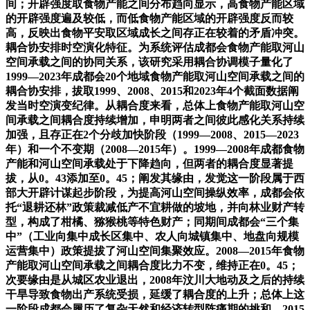
间；开辟强度取食物产能之间分布趋向显示，高食物产能区域
的开辟强度遍及较低，而低食物产能区域的开辟强度反而较
高，反映出食物平安取区域成长之间存正在较着的矛盾冲突。
耦合协安排时空演化特征。为系统评估成都会食物产能取河山
空间承载之间的协同关系，该研究采用耦合协调模子量化了
1999—2023年成都会20个地域食物产能取河山空间承载之间的
耦合协安排，拔取1999、2008、2015和2023年4个截面数据阐
发当时空演变纪律。从耦合度来看，总体上食物产能取河山空
间承载之间耦合度持续增加，申明两者之间彼此感化关系持续
加强，且存正在2个分歧加快阶段（1999—2008、2015—2023
年）和一个不变期（2008—2015年）。1999—2008年成都食物
产能和河山空间承载处于下降趋向，但两者的耦合度显著提
拔，从0。43添加至0。45；阐发其缘由，发觉这一阶段属于西
部大开辟计谋起步阶段，为提高河山空间操纵效率，成都会依
托“退耕还林”政策裁减低产不宜耕做的坡地，并向林业财产转
型，构成了柑橘、猕猴桃等特色财产；同期间成都会“三个集
中”（工业向集中成长区集中、农人向城镇集中、地盘向规模
运营集中）政策提拔了河山空间集聚效应。2008—2015年食物
产能取河山空间承载之间耦合度比力不变，维持正在0。45；
次要缘由是从城区农业退出，2008年汶川大地动及之后的持续
干旱导致食物出产系统受损，延缓了耦合度的上升；总体上这
一阶段成都会履历了复杂天然和经济转型阵痛期的挑和。2015