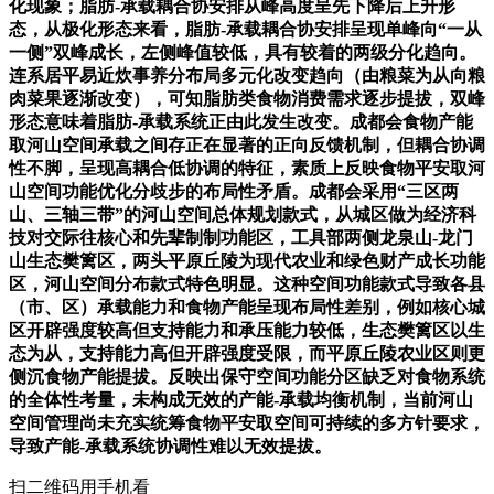
化现象；脂肪-承载耦合协安排从峰高度呈先下降后上升形
态，从极化形态来看，脂肪-承载耦合协安排呈现单峰向“一从
一侧”双峰成长，左侧峰值较低，具有较着的两级分化趋向。
连系居平易近炊事养分布局多元化改变趋向（由粮菜为从向粮
肉菜果逐渐改变），可知脂肪类食物消费需求逐步提拔，双峰
形态意味着脂肪-承载系统正由此发生改变。成都会食物产能
取河山空间承载之间存正在显著的正向反馈机制，但耦合协调
性不脚，呈现高耦合低协调的特征，素质上反映食物平安取河
山空间功能优化分歧步的布局性矛盾。成都会采用“三区两
山、三轴三带”的河山空间总体规划款式，从城区做为经济科
技对交际往核心和先辈制制功能区，工具部两侧龙泉山-龙门
山生态樊篱区，两头平原丘陵为现代农业和绿色财产成长功能
区，河山空间分布款式特色明显。这种空间功能款式导致各县
（市、区）承载能力和食物产能呈现布局性差别，例如核心城
区开辟强度较高但支持能力和承压能力较低，生态樊篱区以生
态为从，支持能力高但开辟强度受限，而平原丘陵农业区则更
侧沉食物产能提拔。反映出保守空间功能分区缺乏对食物系统
的全体性考量，未构成无效的产能-承载均衡机制，当前河山
空间管理尚未充实统筹食物平安取空间可持续的多方针要求，
导致产能-承载系统协调性难以无效提拔。
扫二维码用手机看