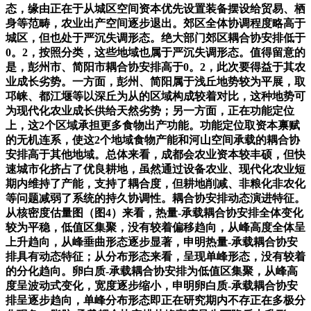
态，缘由正在于从城区空间资本优先设置装备摆设给贸易、栖
身等范畴，农业出产空间逐步退出。郊区全体协调程度略高于
城区，但也处于严沉失调形态。绝大部门郊区耦合协安排低于
0。2，按照分类，这些地域也属于严沉失调形态。值得留意的
是，彭州市、简阳市耦合协安排高于0。2，此次要得益于其农
业成长劣势。一方面，彭州、简阳属于浅丘地势较为平展，取
邛崃、都江堰等以深丘为从的区域构成较着对比，这种地势可
为现代化农业成长供给天然劣势；另一方面，正在功能定位
上，这2个区域承担更多食物出产功能。功能定位取资本禀赋
的无机连系，使这2个地域食物产能和河山空间承载的耦合协
安排高于其他地域。总体来看，成都会农业资本较丰硕，但快
速城市化挤占了优良耕地，虽然通过设备农业、现代化农业短
期内维持了产能，支持了耦合度，但耕地削减、非粮化非农化
等问题减弱了系统的持久协调性。耦合协安排动态演进特征。
从核密度估量图（图4）来看，热量-承载耦合协安排全体变化
较为平稳，低值区集聚，没有较着偏移趋向，从峰高度全体呈
上升趋向，从峰垂曲形态逐步显著，申明热量-承载耦合协安
排具有动态特征；从分布形态来看，呈现单峰形态，没有较着
的分化趋向。卵白质-承载耦合协安排为低值区集聚，从峰高
度呈波动式变化，宽度逐步缩小，申明卵白质-承载耦合协安
排呈逐步趋向，单峰分布形态即正在研究期内不存正在多极分