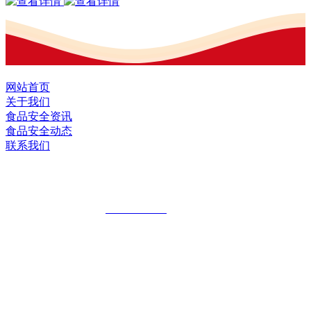
网站首页
关于我们
食品安全资讯
食品安全动态
联系我们
黑龙江U乐·国际官网食品股份有限公司
全国统一客服热线：
18903658751
地址：哈尔滨南岗区红旗满族乡科技园区
地址：双城经济技术开发区娃哈哈路6号
地址：黑龙江萝北县宝泉岭二九0公路一号
地址：黑龙江省延寿县工业园区北泰山路5号