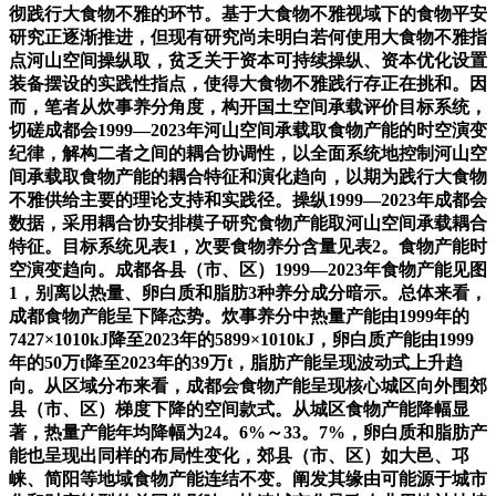
彻践行大食物不雅的环节。基于大食物不雅视域下的食物平安
研究正逐渐推进，但现有研究尚未明白若何使用大食物不雅指
点河山空间操纵取，贫乏关于资本可持续操纵、资本优化设置
装备摆设的实践性指点，使得大食物不雅践行存正在挑和。因
而，笔者从炊事养分角度，构开国土空间承载评价目标系统，
切磋成都会1999—2023年河山空间承载取食物产能的时空演变
纪律，解构二者之间的耦合协调性，以全面系统地控制河山空
间承载取食物产能的耦合特征和演化趋向，以期为践行大食物
不雅供给主要的理论支持和实践径。操纵1999—2023年成都会
数据，采用耦合协安排模子研究食物产能取河山空间承载耦合
特征。目标系统见表1，次要食物养分含量见表2。食物产能时
空演变趋向。成都各县（市、区）1999—2023年食物产能见图
1，别离以热量、卵白质和脂肪3种养分成分暗示。总体来看，
成都食物产能呈下降态势。炊事养分中热量产能由1999年的
7427×1010kJ降至2023年的5899×1010kJ，卵白质产能由1999
年的50万t降至2023年的39万t，脂肪产能呈现波动式上升趋
向。从区域分布来看，成都会食物产能呈现核心城区向外围郊
县（市、区）梯度下降的空间款式。从城区食物产能降幅显
著，热量产能年均降幅为24。6%～33。7%，卵白质和脂肪产
能也呈现出同样的布局性变化，郊县（市、区）如大邑、邛
崃、简阳等地域食物产能连结不变。阐发其缘由可能源于城市