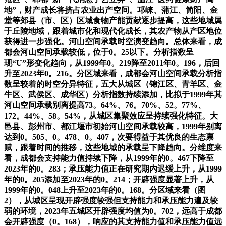
地”，财产成长将挤占农业出产空间。邛崃、蒲江、简阳、金
堂等郊县（市、区）区域食物产能贡献逐步提高，这些地域属
于丘陵地域，跟着城市化和现代化成长，其农产物从产区地位
获得进一步强化。河山空间承载时空演变趋向。总体来看，成
都会河山空间承载较低，位于0。25以下。分析指数呈
现“U”形变化趋向，从1999年0。219降至2011年0。196，后回
升至2023年0。216。分区域来看，成都会河山空间承载分析指
数呈较着的时空分异特征，五大从城区（锦江区、青羊区、金
牛区、武侯区、成华区）分析指数持续添加，比拟于1999年其
河山空间承载别离提高73。64%、76。70%、52。77%、
172。44%、58。54%，从城区集聚效应呈持续强化特征。大
邑县、彭州市、都江堰市初始河山空间承载较高，1999年别离
达到0。505、0。478、0。407，次要得益于其优良的生态禀
赋，跟着时间的推移，这些地域的承载呈下降趋向。分维度来
看，成都会支持能力值持续下降，从1999年的0。467下降至
2023年的0。283；承压能力值正在研究期内迟缓上升，从1999
年的0。205添加至2023年的0。214；开辟强度显著上升，从
1999年的0。048上升至2023年的0。168。分区域来看（图
2），从城区呈现开辟强度较强但支持能力和承压能力遍及较
弱的环境，2023年五城区开辟强度均值为0。702，远高于成都
会开辟强度（0。168），响应的其支持能力值和承压能力值远