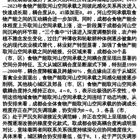
—2023年食物产能取河山空间承载之间彼此感化关系再次进入
快速成长期，耦合度从0。45添加至0。49，河山空间承载取食
物产能之间的互动耦合进一步加强。同时，成都会食物产能全
体程度上升取河山空间承载上涨，这一阶段属于成都会河山空
间沉构的环节期，“三个集中”计谋进入深度调整阶段，农户种
植不雅念发生变化，过往广种薄收和轮歇耕种体例逐步被集约
化的现代农业模式替代，林业财产转型显著，加强了食物产能
取河山空间承载之间的链接。分区域来看，成都会20个县
（市、区）食物产能取河山空间承载之间耦合度呈现出显著的
空间分异特征。五大从城区耦合度呈断崖式下降，特别是1999
—2008年，耦合度降幅遍及跨越90%，焦点缘由正在于从城区
畜禽业全面退出，食物产能取河山空间承载之间感化链接逐步
削弱。其他核心城区及郊县（市、区）食物产能取河山空间承
载耦合度持久维持正在0。4～0。5，表示出极强的不变性，申
明这些地域食物产能取河山空间承载之间连结了动态均衡。从
协安排来看，成都会全体食物产能取河山空间承载的协调成长
程度存正在严沉失调现象，协安排为0～0。3，各县（市、
区）处于严沉失和谐接近失调范畴，并正在空间上呈现核心向
外围逐渐改善的梯度变化款式。取成都会较高耦合度构成明显
对比，意味着两者间联系关系强度持续深化但协同难度很大。
具体来看，城区耦合协安排最低，低于0。1，处于严沉失调形