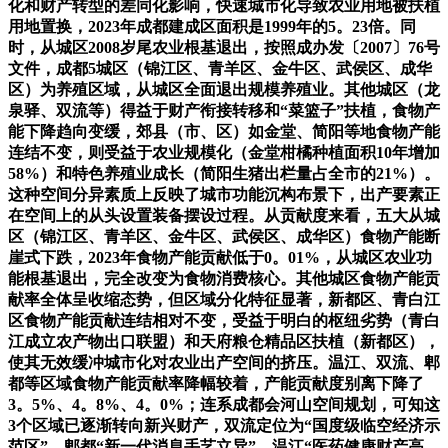
化和财产转型的差同化影响，快速城市化导致农业用地被扶植
用地置换，2023年成都建成区面积是1999年的5。23倍。同
时，从城区2008岁尾农业根基退出，按照成办发〔2007〕76号
文件，成都5城区（锦江区、青羊区、金牛区、武侯区、成华
区）为养殖区域，从城区全面退出规模养殖业。其他城区（龙
泉驿、双流等）得益于财产衔接转移和“菜篮子”扶植，食物产
能下降趋向变缓，郊县（市、区）如金堂、简阳等地食物产能
连结不变，则受益于农业规模化（金堂柑橘种植面积10年增加
58%）和特色养殖业成长（简阳生猪出栏量占全市的21%）。
这种空间分异素质上反映了城市功能沉构布景下，出产要素正
在空间上的从头设置装备摆设过程。从贡献度来看，五大从城
区（锦江区、青羊区、金牛区、武侯区、成华区）食物产能断
崖式下跌，2023年食物产能贡献低于0。01%，从城区农业功
能根基退出，完全改变为食物消费核心。其他城区食物产能贡
献率全体呈收缩态势，但区域分化特征显著，新都区、青白江
区食物产能贡献连结相对不变，受益于明白的枢纽劣势（青白
江成立农产物出口联盟）和天府粮仓精品区扶植（新都区），
使其无效缓冲城市化对农业出产空间的挤压。温江、双流、郫
都等区域食物产能贡献率降幅较着，产能贡献度别离下降了
3。5%、4。8%、4。0%；连系成都会河山空间规划，可知这
3个区域已逐渐转向新兴财产，双流定位为“国度级临空经济示
范区”、郫都“新一代消息手艺立异”、温江“医药健康财产高