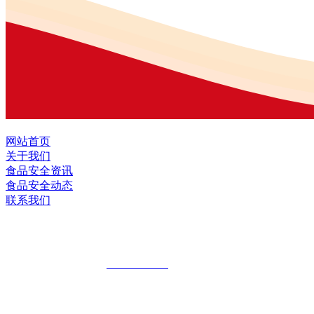
网站首页
关于我们
食品安全资讯
食品安全动态
联系我们
黑龙江U乐·国际官网食品股份有限公司
全国统一客服热线：
18903658751
地址：哈尔滨南岗区红旗满族乡科技园区
地址：双城经济技术开发区娃哈哈路6号