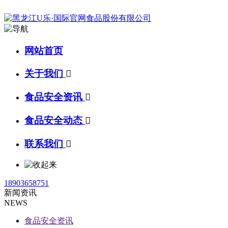
网站首页
关于我们

食品安全资讯

食品安全动态

联系我们

18903658751
新闻资讯
NEWS
食品安全资讯