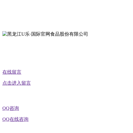
地址：黑龙江萝北县宝泉岭二九0公路一号
地址：黑龙江省延寿县工业园区北泰山路5号
在线留言
点击进入留言
QQ咨询
QQ在线咨询