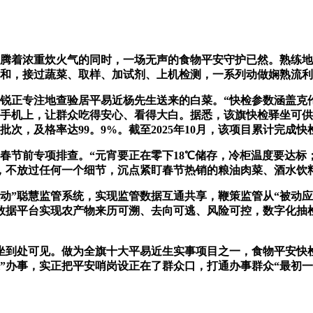
着浓重炊火气的同时，一场无声的食物平安守护已然。熟练地
暖和，接过蔬菜、取样、加试剂、上机检测，一系列动做娴熟流
正专注地查验居平易近杨先生送来的白菜。“快检参数涵盖克
手机上，让群众吃得安心、看得大白。据悉，该旗快检驿坐可供给农
批次，及格率达99。9%。截至2025年10月，该项目累计完成快检
节前专项排查。“元宵要正在零下18℃储存，冷柜温度要达标
，不放过任何一个细节，沉点紧盯春节热销的粮油肉菜、酒水饮
聪慧监管系统，实现监管数据互通共享，鞭策监管从“被动应对”
数据平台实现农产物来历可溯、去向可逃、风险可控，数字化抽检
处可见。做为全旗十大平易近生实事项目之一，食物平安快检驿坐
果”办事，实正把平安哨岗设正在了群众口，打通办事群众“最初一