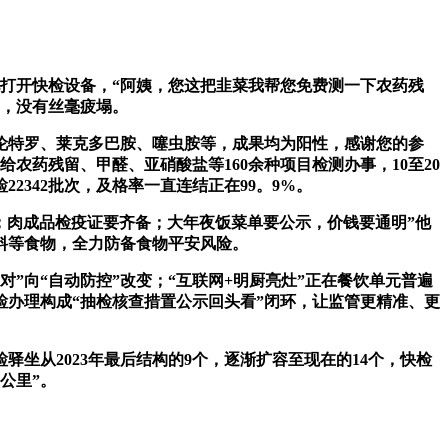
打开快检设备，“阿姨，您这把韭菜我帮您免费测一下农药残
利，没有丝毫疲塌。
伦特罗、莱克多巴胺、噻虫胺等，成果均为阳性，感谢您的参
药残留、甲醛、亚硝酸盐等160余种项目检测办事，10至20
22342批次，及格率一直连结正在99。9%。
；肉成品检疫证要齐备；大年夜饭菜单要公示，价钱要通明”他
料等食物，全力防备食物平安风险。
向“自动防控”改变；“互联网+明厨亮灶”正在餐饮单元普遍
办理构成“抽检核查措置公示回头看”闭环，让监管更精准、更
从2023年最后结构的9个，逐渐扩容至现在的14个，快检
公里”。