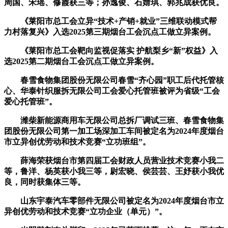
周国、宋瑶、修霞获三等；孙逸俊、石婧琪、郭兆成获优良。
《莱阳市总工会立异“技术+产销+就业”三维联动模式帮
力村落复兴》入选2025第三期烟台工会沉点工做立异案例。
《莱阳市总工会靶向监视促落实 护航梨乡“新”权益》入
选2025第二期烟台工会沉点工做立异案例。
春雪食物集团股份无限公司春雪“齐心园”职工后代托管核
心、华泰针织服拆无限公司工会爱心托管班被评为省级“工会
爱心托管班”。
潍柴新能源商用车无限公司总拆厂调试三班、春雪食物集
团股份无限公司第一加工场深加工车间被定名为2024年度烟台
市立异创优劳动和技术竞赛“立功班组”。
薛海荣获烟台市第四届工会财政人员营业技术竞赛小我二
等，鲁洋、杨英获小我三等，尉宏晓、侯芸芸、王妤获小我优
良，同时获集体三等。
山东宇泰汽车零部件无限公司被定名为2024年度烟台市立
异创优劳动和技术竞赛“立功企业（单元）”。