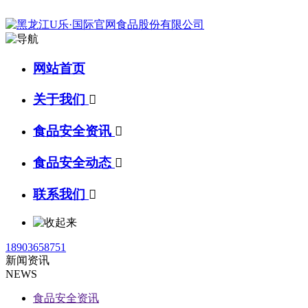
网站首页
关于我们

食品安全资讯

食品安全动态

联系我们

18903658751
新闻资讯
NEWS
食品安全资讯