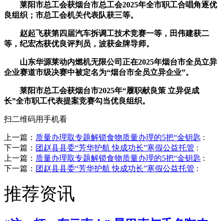
莱阳市总工会获烟台市总工会2025年全市职工合唱角逐优
良组织；市总工会机关代表队获三等。
赵起飞获第四届汽车拆调工技术竞赛一等，田伟建获二
等，纪宏杰获优良评判员，波获金牌导师。
山东华源莱动内燃机无限公司正在2025年烟台市全员立异
企业赛道市级决赛中被定名为“烟台市全员立异企业”。
莱阳市总工会获烟台市2025年“履职献良策 立异促成
长”全市职工代表提案竞赛勾当优良组织。
扫二维码用手机看
上一篇：
质量办理取专题解锁食物质量办理的5把“金钥匙
:
下一篇：
团赵县县委“芳华护航 快成功长”寒假公益托管
:
上一篇：
质量办理取专题解锁食物质量办理的5把“金钥匙
:
下一篇：
团赵县县委“芳华护航 快成功长”寒假公益托管
:
推荐资讯