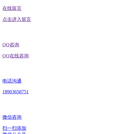
在线留言
点击进入留言
QQ咨询
QQ在线咨询
电话沟通
18903658751
微信咨询
扫一扫添加