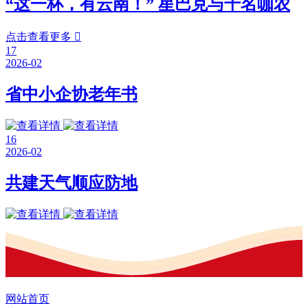
“这一杯，有云南！” 星巴克与千名咖农
点击查看更多

17
2026-02
省中小企协老年书
16
2026-02
共建天气顺应防地
网站首页