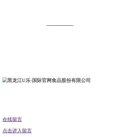
黑龙江U乐·国际官网食品股份有限公司
全国统一客服热线：
18903658751
地址：哈尔滨南岗区红旗满族乡科技园区
地址：双城经济技术开发区娃哈哈路6号
地址：黑龙江萝北县宝泉岭二九0公路一号
地址：黑龙江省延寿县工业园区北泰山路5号
公众号二维码
在线留言
点击进入留言