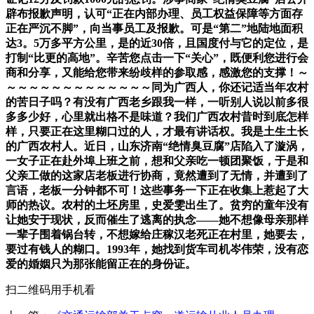
辟布报歉声明，认可“正在内部办理、员工权益保障等方面存
正在严沉不脚”，向当事员工及报歉。可是“第二”地陆地面积
达3。5万多平方公里，是的近30倍，且国度付与它的定位，是
打制“比更的高地”。辛苦您点击一下“关心”，既便利您进行会
商和分享，又能给您带来纷歧样的参取感，感激您的支撑！～
～～～～～～～～～～～～～同为广西人，你还记适当年农村
的苦日子吗？有没有广西老乡跟我一样，一听别人说以前多很
多多少好，心里就出格不是味道？我们广西农村昔时到底怎样
样，只要正在这里糊口过的人，才最有讲话权。我是土生土长
的广西农村人。近日，山东济南“绝情臭豆腐”店陷入了漩涡，
一女子正在赴外埠上班之前，想和父亲吃一顿团聚饭，于是和
父亲工做的这家店老板进行协商，竟然遭到了无情，并遭到了
言语，老板一分钟都不可！这些事务一下正在收集上惹起了大
师的热议。农村的土坯房里，史爱雯出生了。贫穷的童年没有
让她安于现状，反而催生了逃离的执念——她不想像母亲那样
一辈子围着锅台转，不想嫁给庄稼汉老死正在村里，她要去，
要过有钱人的糊口。1993年，她找到货车司机岑伟荣，没有恋
爱的婚姻只为那张能留正在的身份证。
扫二维码用手机看