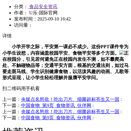
分类：
食品安全资讯
作者： U乐·国际官网
发布时间：
2025-09-10 16:42
访问量：
详情
小学开学之际，平安第一课必不成少。这份PPT课件专为
小学生设想，内容涵盖校园平安、食物平安等多个方面。
正
在校园分，引见若何避免正在校园内发生不测，如不攀爬高
处、不触碰物品等；交通平安方面，根基的交通法则，如过马
要走斑马线、学生识别健康食物，以活泼风趣的动画、儿歌等
形式呈现，让小学生轻松理解并服膺平安学问。
扫二维码用手机看
上一篇：
央媒点名怒批！吃出刀片、细菌超标苍生又一国
:
下一篇：
中国食物_第9页_食物资讯_伙伴网
:
上一篇：
央媒点名怒批！吃出刀片、细菌超标苍生又一国
:
下一篇：
中国食物_第9页_食物资讯_伙伴网
: