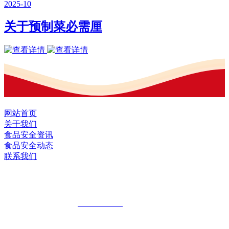
2025-10
关于预制菜必需厘
网站首页
关于我们
食品安全资讯
食品安全动态
联系我们
黑龙江U乐·国际官网食品股份有限公司
全国统一客服热线：
18903658751
地址：哈尔滨南岗区红旗满族乡科技园区