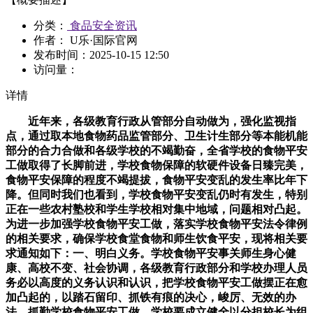
分类：
食品安全资讯
作者： U乐·国际官网
发布时间：
2025-10-15 12:50
访问量：
详情
近年来，各级教育行政从管部分自动做为，强化监视指
点，通过取本地食物药品监管部分、卫生计生部分等本能机能
部分的合力合做和各级学校的不竭勤奋，全省学校的食物平安
工做取得了长脚前进，学校食物保障的软硬件设备日臻完美，
食物平安保障的程度不竭提拔，食物平安变乱的发生率比年下
降。但同时我们也看到，学校食物平安变乱仍时有发生，特别
正在一些农村塾校和学生学校相对集中地域，问题相对凸起。
为进一步加强学校食物平安工做，落实学校食物平安法令律例
的相关要求，确保学校食堂食物和师生饮食平安，现将相关要
求通知如下：一、明白义务。学校食物平安事关师生身心健
康、高校不变、社会协调，各级教育行政部分和学校办理人员
务必以高度的义务认识和认识，把学校食物平安工做摆正在愈
加凸起的，以踏石留印、抓铁有痕的决心，峻厉、无效的办
法，抓勤学校食物平安工做。学校要成立健全以分担校长为组