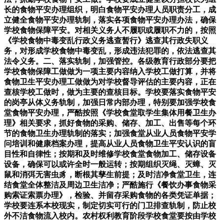
长的食物平安办理组织，明白食物平安办理人员职责分工，成
立健全食物平安办理轨制，落实各项食物平安办理办法，确保
学校食物保障平安。对相关义务人不履职或履职不力的，按照
《学校食物中毒变乱行政义务逃查暂行》逃查其行政失职义
务，对形成学校食物中毒变乱，形成违法犯罪的，依法逃查其
法令义务。二、落实轨制，加强管控。各级教育行政部分要把
学校食物保障工做做为一项主要内容纳入学校工做打算，并将
食物卫生平安办理工做做为对学校督导评估的主要内容，正在
查核学校工做时，做为主要的查核目标。学校要落实食物平安
的岗亭从体义务轨制，加强日常内部办理，特别要加强学校食
堂食物平安办理，严酷按照《学校食堂取学生集体用餐卫生办
理》相关要求，抓好食物的采购、储存、加工、出售等每个环
节的食物卫生办理轨制的落实；加强食堂从业人员食物平安学
问培训和健康档案办理，提高从业人员食物卫生平安认识的盲
目性和自律性；按期和及时维修学校食堂食物加工、储存设备
设备，确保可以或许全时一般运转；按期组织灭绳、灭蟑、灭
鼠和消弭无害虫豸，断根其孳生前提；及时洁净食堂卫生，连
结食堂全体整洁及周边卫生洁净；严酷施行《餐饮办事食物采
购索证索票办理》，检验、并留存采购食物的各类凭证单据；
学校要连系本校现实，制定切实可行的门卫排查轨制，防止校
外不洁食物流入校内。农村权利教育阶段学校食堂要按由学校