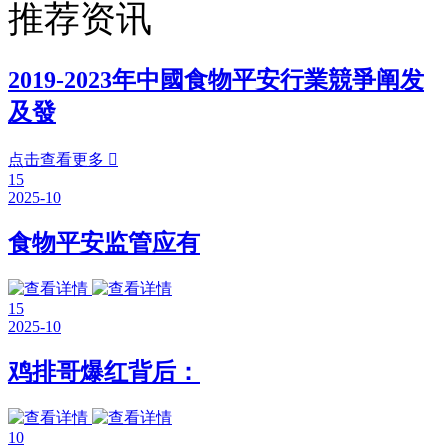
推荐资讯
2019-2023年中國食物平安行業競爭阐发
及發
点击查看更多

15
2025-10
食物平安监管应有
15
2025-10
鸡排哥爆红背后：
10