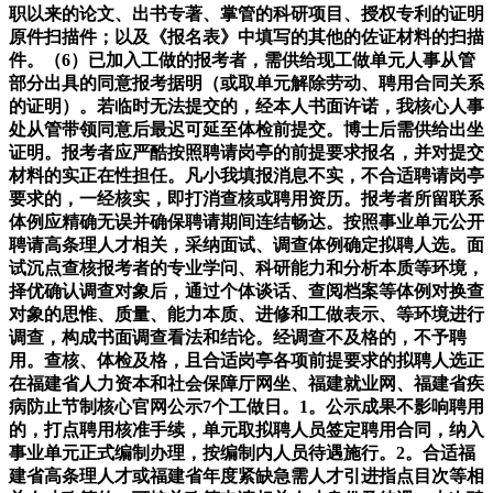
职以来的论文、出书专著、掌管的科研项目、授权专利的证明
原件扫描件；以及《报名表》中填写的其他的佐证材料的扫描
件。（6）已加入工做的报考者，需供给现工做单元人事从管
部分出具的同意报考据明（或取单元解除劳动、聘用合同关系
的证明）。若临时无法提交的，经本人书面许诺，我核心人事
处从管带领同意后最迟可延至体检前提交。博士后需供给出坐
证明。报考者应严酷按照聘请岗亭的前提要求报名，并对提交
材料的实正在性担任。凡小我填报消息不实，不合适聘请岗亭
要求的，一经核实，即打消查核或聘用资历。报考者所留联系
体例应精确无误并确保聘请期间连结畅达。按照事业单元公开
聘请高条理人才相关，采纳面试、调查体例确定拟聘人选。面
试沉点查核报考者的专业学问、科研能力和分析本质等环境，
择优确认调查对象后，通过个体谈话、查阅档案等体例对换查
对象的思惟、质量、能力本质、进修和工做表示、等环境进行
调查，构成书面调查看法和结论。经调查不及格的，不予聘
用。查核、体检及格，且合适岗亭各项前提要求的拟聘人选正
在福建省人力资本和社会保障厅网坐、福建就业网、福建省疾
病防止节制核心官网公示7个工做日。1。公示成果不影响聘用
的，打点聘用核准手续，单元取拟聘人员签定聘用合同，纳入
事业单元正式编制办理，按编制内人员待遇施行。2。合适福
建省高条理人才或福建省年度紧缺急需人才引进指点目次等相