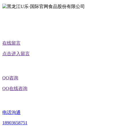
公众号二维码
在线留言
点击进入留言
QQ咨询
QQ在线咨询
电话沟通
18903658751