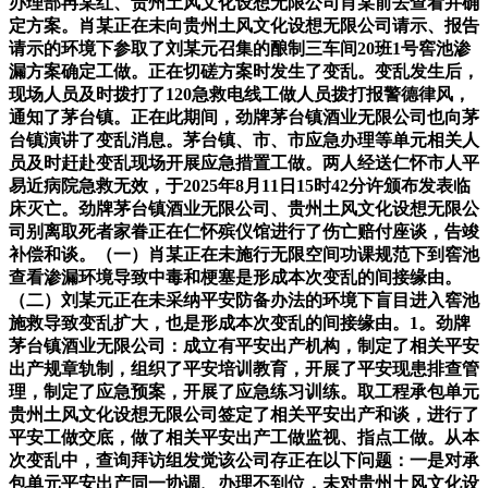
办理部冉某红、贵州土风文化设想无限公司肖某前去查看并确
定方案。肖某正在未向贵州土风文化设想无限公司请示、报告
请示的环境下参取了刘某元召集的酿制三车间20班1号窖池渗
漏方案确定工做。正在切磋方案时发生了变乱。变乱发生后，
现场人员及时拨打了120急救电线工做人员拨打报警德律风，
通知了茅台镇。正在此期间，劲牌茅台镇酒业无限公司也向茅
台镇演讲了变乱消息。茅台镇、市、市应急办理等单元相关人
员及时赶赴变乱现场开展应急措置工做。两人经送仁怀市人平
易近病院急救无效，于2025年8月11日15时42分许颁布发表临
床灭亡。劲牌茅台镇酒业无限公司、贵州土风文化设想无限公
司别离取死者家眷正在仁怀殡仪馆进行了伤亡赔付座谈，告竣
补偿和谈。（一）肖某正在未施行无限空间功课规范下到窖池
查看渗漏环境导致中毒和梗塞是形成本次变乱的间接缘由。
（二）刘某元正在未采纳平安防备办法的环境下盲目进入窖池
施救导致变乱扩大，也是形成本次变乱的间接缘由。1。劲牌
茅台镇酒业无限公司：成立有平安出产机构，制定了相关平安
出产规章轨制，组织了平安培训教育，开展了平安现患排查管
理，制定了应急预案，开展了应急练习训练。取工程承包单元
贵州土风文化设想无限公司签定了相关平安出产和谈，进行了
平安工做交底，做了相关平安出产工做监视、指点工做。从本
次变乱中，查询拜访组发觉该公司存正在以下问题：一是对承
包单元平安出产同一协调、办理不到位，未对贵州土风文化设