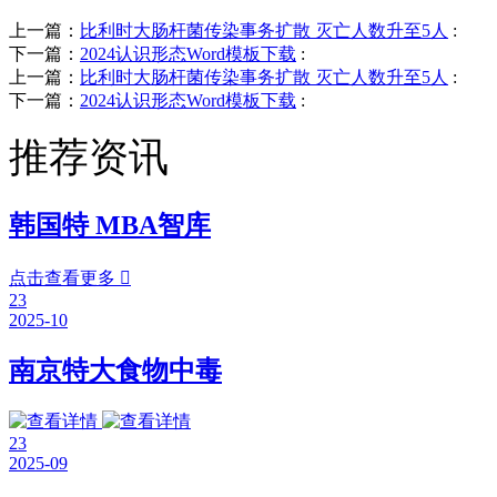
上一篇：
比利时大肠杆菌传染事务扩散 灭亡人数升至5人
:
下一篇：
2024认识形态Word模板下载
:
上一篇：
比利时大肠杆菌传染事务扩散 灭亡人数升至5人
:
下一篇：
2024认识形态Word模板下载
:
推荐资讯
韩国特 MBA智库
点击查看更多

23
2025-10
南京特大食物中毒
23
2025-09