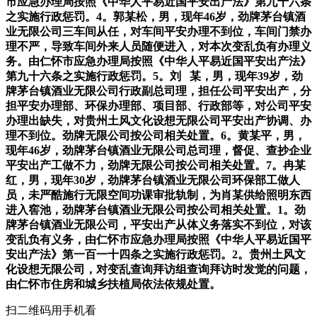
市应急办理局按照《中华人平易近国平安出产法》第九十六条
之实施行政惩罚。4。郭某松，男，现年46岁，劲牌茅台镇酒
业无限公司三车间从任，对车间平安办理不到位，车间门禁办
理不严，导致车间外来人员随便进入，对本次变乱负有办理义
务。由仁怀市应急办理局按照《中华人平易近国平安出产法》
第九十六条之实施行政惩罚。5。刘 某，男，现年39岁，劲
牌茅台镇酒业无限公司行政副总司理，担任公司平安出产，分
担平安办理部、环保办理部、项目部、行政部等，对公司平安
办理出缺失，对贵州土风文化设想无限公司平安出产协调、办
理不到位。劲牌无限公司按公司相关处置。6。黄某平，男，
现年46岁，劲牌茅台镇酒业无限公司总司理，督促、查抄企业
平安出产工做不力，劲牌无限公司按公司相关处置。7。冉某
红，男，现年30岁，劲牌茅台镇酒业无限公司环保部工做人
员，未严酷施行无限空间功课审批轨制，为肖某供给照明东西
进入窖池，劲牌茅台镇酒业无限公司按公司相关处置。1。劲
牌茅台镇酒业无限公司，平安出产从体义务落实不到位，对该
变乱负有义务，由仁怀市应急办理局按照《中华人平易近国平
安出产法》第一百一十四条之实施行政惩罚。2。贵州土风文
化设想无限公司，对变乱查询拜访组查询拜访时发觉的问题，
由仁怀市住房和城乡扶植局依法依规处置。
扫二维码用手机看