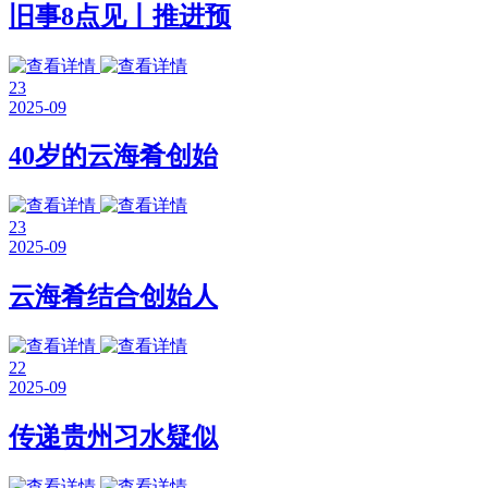
旧事8点见丨推进预
23
2025-09
40岁的云海肴创始
23
2025-09
云海肴结合创始人
22
2025-09
传递贵州习水疑似