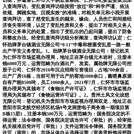
访组，并邀请仁怀市人平易近查察院、仁怀市纪委监委派员加
入查询拜访。变乱查询拜访组按照“放过”和“科学严谨、依法
依规、脚踏实地、沉视实效”的准绳，对相关单元和小我开展
查询拜访，查了然变乱发生的颠末、缘由、人员伤亡和间接经
济丧失等环境，认定了变乱性质和义务，提出了对相关义务人
员和义务单元的处置，指出了变乱出的凸起问题，提出了防备
和整改办法。经变乱查询拜访组分析阐发，查询拜访认定：仁
怀劲牌茅台镇酒业无限公司“8‧11”中毒和梗塞变乱是一路一般
出产平安义务变乱。1。劲牌茅台镇酒业无限公司：登记机关
为仁怀市市场监视办理局，地址正在茅台镇元木岩村，注册本
钱6000万元，运营范畴为白酒出产、发卖。属劲牌无限公司控
股子公司、仁怀市2016年沉点招商引资项目，占地700余亩，
出产厂房16栋，当前可用于出产的窖池1000余口，酱喷鼻原酒
自有产能8500吨，员工1000余人。2021年7月，仁怀市市场监
视办理局为其颁布了《食物出产许可证》，仁怀市市场监视办
理局为其颁布了《食物运营许可证》。2。贵州土风文化设想
无限公司：登记机关为贵阳市市场监视办理局双龙，地址正在
贵阳市双龙航空经济区机场9号龙洞堡电子商务港一期项目第
B栋15层1，注册本钱500万元，运营范畴为：国务院决定的不
得运营；法令律例、国务院决定该当许可（审批）的，经审批
机关核准后凭许可（审批））文件运营法令律例、国务院无需
许可（审批）的，市场从体自从选择运营（室表里粉饰设想取