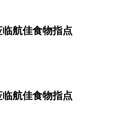
莅临航佳食物指点
莅临航佳食物指点