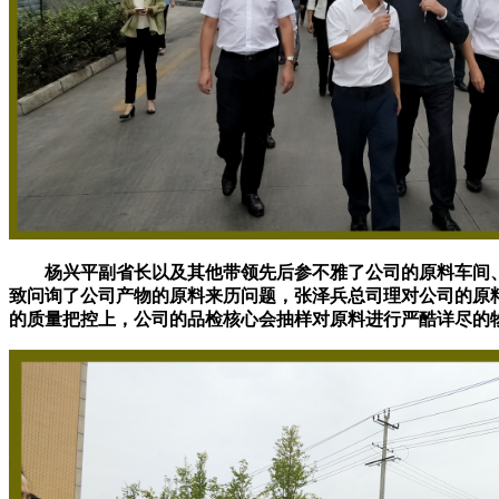
杨兴平副省长以及其他带领先后参不雅了公司的原料车间、
致问询了公司产物的原料来历问题，张泽兵总司理对公司的原
的质量把控上，公司的品检核心会抽样对原料进行严酷详尽的物理、