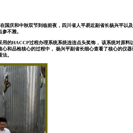
正在国庆和中秋双节到临前夜，四川省人平易近副省长杨兴平以
点参不雅。
的HACCP过程办理系统系统连连点头奖饰， 该系统对原料
核心和品检核心的过程中， 杨兴平副省长细心查看了核心的仪器
看法。