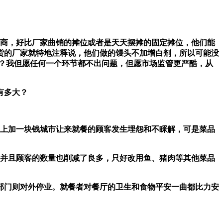
商，好比厂家曲销的摊位或者是天天摆摊的固定摊位，他们能
货的厂家就特地注释说，他们做的馒头不加增白剂，所以可能没
安？我但愿任何一个环节都不出问题，但愿市场监管更严酷，从
有多大？
上加一块钱城市让来就餐的顾客发生埋怨和不睬解，可是菜品
并且顾客的数量也削减了良多，只好改用鱼、猪肉等其他菜品
门则对外停业。就餐者对餐厅的卫生和食物平安一曲都比力安