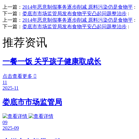
上一篇：
2014年恶意制假事务逐步削减 原料污染仍是食物平
:
下一篇：
娄底市市场监管局发布食物平安凸起问题整治步
:
上一篇：
2014年恶意制假事务逐步削减 原料污染仍是食物平
:
下一篇：
娄底市市场监管局发布食物平安凸起问题整治步
:
推荐资讯
一餐一饭 关乎孩子健康取成长
点击查看更多

11
2025-11
娄底市市场监管局
09
2025-09