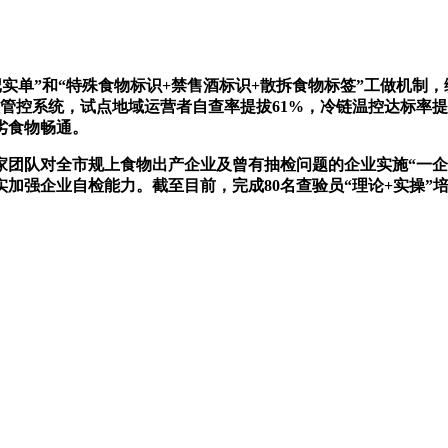
单”和“特殊食物标识+禁售酒标识+散拆食物标签”工做机制，
管控系统，试点地域运营者自查率提拔61%，冷链温控达标率提
劣食物畅通。
队对全市规上食物出产企业及曾有抽检问题的企业实施“一企
加强企业自检能力。截至目前，完成80名查验员“理论+实操”