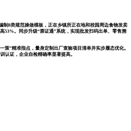
编制8类规范操做模板，正在乡镇所正在地和校园周边食物发卖
高53%。同步升级“票证通”系统，实现批发扫码出单、零售溯
一策”精准指点，量身定制出厂查验项目清单并实步履态优化。
培训认证，企业自检精确率显著提高。