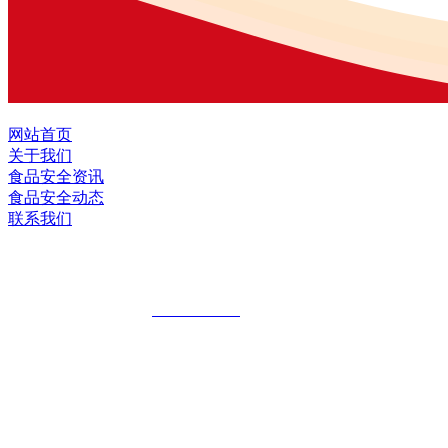
网站首页
关于我们
食品安全资讯
食品安全动态
联系我们
黑龙江U乐·国际官网食品股份有限公司
全国统一客服热线：
18903658751
地址：哈尔滨南岗区红旗满族乡科技园区
地址：双城经济技术开发区娃哈哈路6号
地址：黑龙江萝北县宝泉岭二九0公路一号