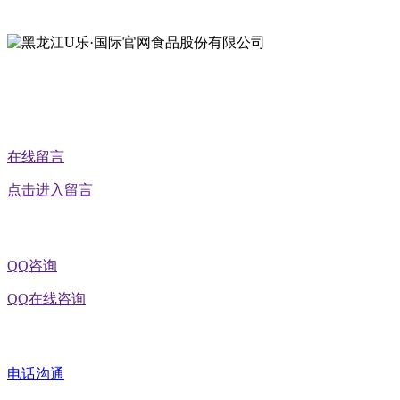
地址：黑龙江省延寿县工业园区北泰山路5号
在线留言
点击进入留言
QQ咨询
QQ在线咨询
电话沟通