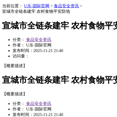
当前位置：
U乐·国际官网
>
食品安全资讯
>
宣城市全链条建牢 农村食物平安防地
宣城市全链条建牢 农村食物平
分类：
食品安全资讯
作者： U乐·国际官网
发布时间：
2025-11-21 21:46
访问量：
【概要描述】
宣城市全链条建牢 农村食物平
【概要描述】
分类：
食品安全资讯
作者： U乐·国际官网
发布时间：
2025-11-21 21:46