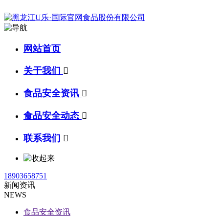
网站首页
关于我们

食品安全资讯

食品安全动态

联系我们

18903658751
新闻资讯
NEWS
食品安全资讯