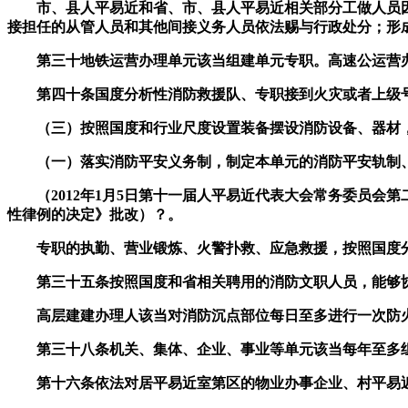
市、县人平易近和省、市、县人平易近相关部分工做人员因
接担任的从管人员和其他间接义务人员依法赐与行政处分；形
第三十地铁运营办理单元该当组建单元专职。高速公运营办
第四十条国度分析性消防救援队、专职接到火灾或者上级号
（三）按照国度和行业尺度设置装备摆设消防设备、器材，
（一）落实消防平安义务制，制定本单元的消防平安轨制、
（2012年1月5日第十一届人平易近代表大会常务委员会第二
性律例的决定》批改）？。
专职的执勤、营业锻炼、火警扑救、应急救援，按照国度分
第三十五条按照国度和省相关聘用的消防文职人员，能够协
高层建建办理人该当对消防沉点部位每日至多进行一次防火
第三十八条机关、集体、企业、事业等单元该当每年至多组
第十六条依法对居平易近室第区的物业办事企业、村平易近