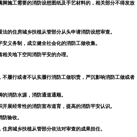
脚施工需要的消防设想图纸及手艺材料的，相关部分不得发放
法的住房城乡扶植从管部分从头申请消防设想审查。
安义务制，成立健全社会化的消防工做收集。
省相关地下空间消防平安的办理。
不履行或者不认实履行消防工做职责，严沉影响消防工做或者
脚的消防水源，消防通道通顺。
开展经常性的消防宣布道育，提高的消防平安认识。
消防验收。
住房城乡扶植从管部分依法对审查的成果担任。