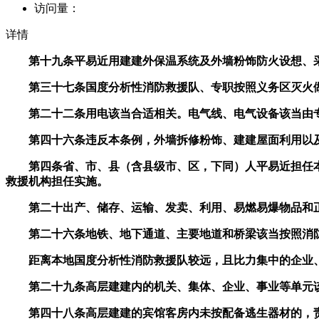
访问量：
详情
第十九条平易近用建建外保温系统及外墙粉饰防火设想、采
第三十七条国度分析性消防救援队、专职按照义务区灭火做
第二十二条用电该当合适相关。电气线、电气设备该当由专
第四十六条违反本条例，外墙拆修粉饰、建建屋面利用以及告
第四条省、市、县（含县级市、区，下同）人平易近担任本
救援机构担任实施。
第二十出产、储存、运输、发卖、利用、易燃易爆物品和正
第二十六条地铁、地下通道、主要地道和桥梁该当按照消防
距离本地国度分析性消防救援队较远，且比力集中的企业、
第二十九条高层建建内的机关、集体、企业、事业等单元该
第四十八条高层建建的宾馆客房内未按配备逃生器材的，责令