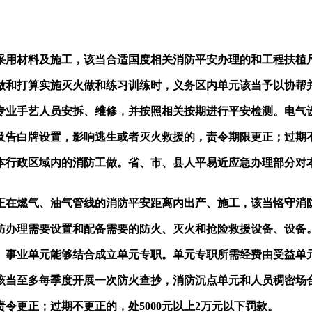
用材料及施工，该当合适国度相关消防平安办理的和工程扶植
和打算实施灭火做和练习训练时，义务区内单元该当予以协帮
业手艺人员安拆、维修，并按照相关按期进行平安检测。电气
白牌设置，影响逃生或者灭火救援的，责令期限更正；过期不更
行政区域内的消防工做。省、市、县人平易近应急办理部分对本
在燃气、油气管线的消防平安距离内出产、施工，该当恪守消
办理需要设置和配备需要的防火、灭火和抢险救援设备、设备
事业单元能够结合成立单元专职。单元专职所需经费由受益单
当至多每季度开展一次防火查抄，消防沉点单元和人员稠密场
更正；过期不更正的，处5000元以上2万元以下罚款。