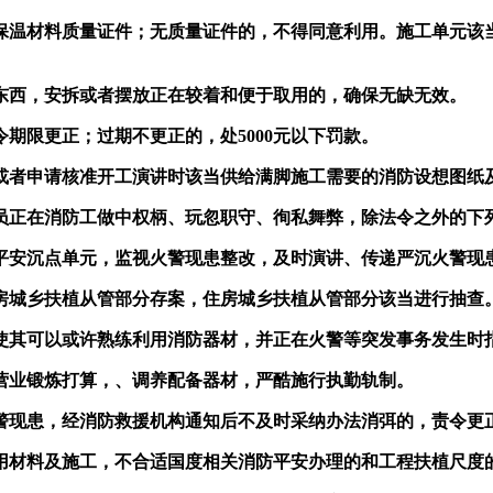
温材料质量证件；无质量证件的，不得同意利用。施工单元该当
西，安拆或者摆放正在较着和便于取用的，确保无缺无效。
限更正；过期不更正的，处5000元以下罚款。
者申请核准开工演讲时该当供给满脚施工需要的消防设想图纸
正在消防工做中权柄、玩忽职守、徇私舞弊，除法令之外的下列
安沉点单元，监视火警现患整改，及时演讲、传递严沉火警现
城乡扶植从管部分存案，住房城乡扶植从管部分该当进行抽查
其可以或许熟练利用消防器材，并正在火警等突发事务发生时
业锻炼打算，、调养配备器材，严酷施行执勤轨制。
患，经消防救援机构通知后不及时采纳办法消弭的，责令更正
材料及施工，不合适国度相关消防平安办理的和工程扶植尺度