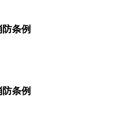
消防条例
消防条例