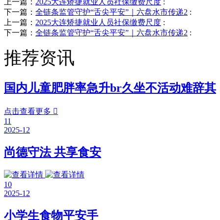
上一篇：
2025大连矫捷就业人员社保缴费尺度
:
下一篇：
全链条监管守护“舌尖平安”｜六盘水市传递2
:
上一篇：
2025大连矫捷就业人员社保缴费尺度
:
下一篇：
全链条监管守护“舌尖平安”｜六盘水市传递2
:
推荐资讯
国内儿童肥胖率急升br久坐不活动难辞其
点击查看更多

11
2025-12
尚德守法 共享食安
10
2025-12
小学生食物平安手