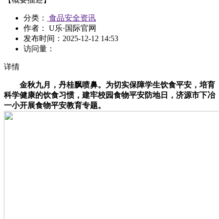
分类：
食品安全资讯
作者： U乐·国际官网
发布时间：
2025-12-12 14:53
访问量：
详情
金秋九月，丹桂飘喷鼻。为切实保障学生饮食平安，培育
科学健康的饮食习惯，建牢校园食物平安防地日，济源市下冶
一小开展食物平安教育专题。