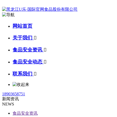
网站首页
关于我们

食品安全资讯

食品安全动态

联系我们

18903658751
新闻资讯
NEWS
食品安全资讯