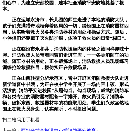
们心中，为建立安然校园、建牢社会消防平安防地奠基了根
本。
正在运城永济市，长儿园的师生走进了本地的消防大队，
孩子们充满猎奇地端详着四周的一切，纷纷围正在消防器材四
周，认实听着救火员各类消防器材的用处和操做方式。随后，
小伴侣们还穿戴了灭火防护服，体验了救火员的日常“糊口”。
正在临汾市永和县，消防救援坐内的体验之旅同样趣味十
脚。消防救援人员带着同窗们走进车库，一一各类消防车的功
能、随车器材的用处。正在锻炼场上，消防救援人员现场练习
训练抢险救援科目，模仿实正在救援场景。
正在山西转型分析示范区，晋中开辟区消防救援大队走进
新学道晋中书院，为正在校中学生开展了一场内容丰硕、形式
活泼的“消防平安进校园”从题勾当。勾当现场，威武的消防车
和各类专业的消防器材配备一字排开。救火员引见了消防车
辆、破拆东西、救援器材等的功能取用处。学生们兴致盎然地
围正在救火员身边，认实倾听，不时提出问题。
扫二维码用手机看
上一篇：
两部分结合摆设中小学消防平安教育
: