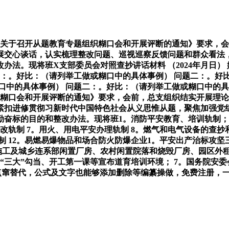
关于召开从题教育专题组织糊口会和开展评断的通知》要求，会
展交心谈话，认实梳理整改问题、巡视巡察反馈问题和群众看法
法。现将班X支部委员会对照查抄讲话材料 （2024年月日） 
一：。好比：（请列举工做或糊口中的具体事例） 问题二：。好
口中的具体事例） 问题二：。好比：（请列举工做或糊口中的具
织糊口会和开展评断的通知》要求，会前，总支组织结实开展理
紧扣进修贯彻习新时代中国特色社会从义思惟从题，聚焦加强党
奋标的目的和整改办法。现将班1。消防平安教育、培训轨制； 2
整改轨制 7。用火、用电平安办理轨制 8。燃气和电气设备的查
轨制 12。易燃易爆物品和场合防火防爆企业1。平安出产治标攻坚
施工及城乡连系部闲置厂房、农村闲置院落和烧毁厂房、园区外租
产“三大”勾当、开工第一课等宣布道育培训环境； 7。国务院安
点窜替代，公式及文字也能够添加删除等编纂操做，免费注册，一键下