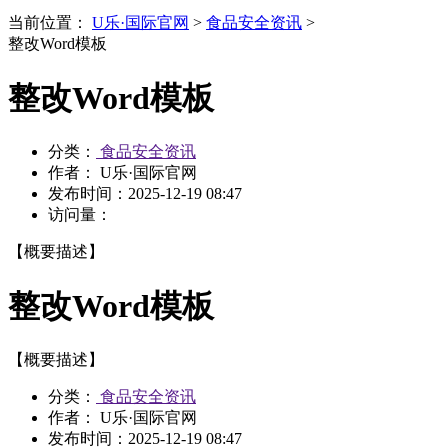
当前位置：
U乐·国际官网
>
食品安全资讯
>
整改Word模板
整改Word模板
分类：
食品安全资讯
作者： U乐·国际官网
发布时间：
2025-12-19 08:47
访问量：
【概要描述】
整改Word模板
【概要描述】
分类：
食品安全资讯
作者： U乐·国际官网
发布时间：
2025-12-19 08:47