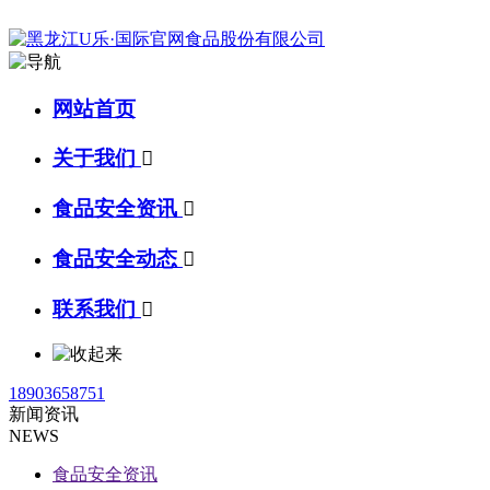
网站首页
关于我们

食品安全资讯

食品安全动态

联系我们

18903658751
新闻资讯
NEWS
食品安全资讯