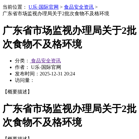
当前位置：
U乐·国际官网
>
食品安全资讯
>
广东省市场监视办理局关于2批次食物不及格环境
广东省市场监视办理局关于2批
次食物不及格环境
分类：
食品安全资讯
作者： U乐·国际官网
发布时间：
2025-12-31 20:24
访问量：
【概要描述】
广东省市场监视办理局关于2批
次食物不及格环境
【概要描述】