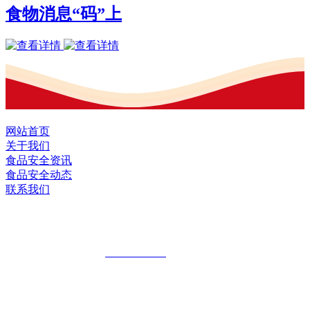
食物消息“码”上
网站首页
关于我们
食品安全资讯
食品安全动态
联系我们
黑龙江U乐·国际官网食品股份有限公司
全国统一客服热线：
18903658751
地址：哈尔滨南岗区红旗满族乡科技园区
地址：双城经济技术开发区娃哈哈路6号