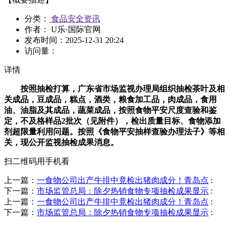
分类：
食品安全资讯
作者： U乐·国际官网
发布时间：
2025-12-31 20:24
访问量：
详情
按照抽检打算，广东省市场监视办理局组织抽检茶叶及相
关成品，豆成品，糕点，酒类，粮食加工品，肉成品，食用
油、油脂及其成品，蔬菜成品，按照食物平安尺度查验和鉴
定，不及格样品2批次（见附件），检出质量目标、食物添加
剂超限量利用问题。按照《食物平安抽样查验办理法子》等相
关，现公开监视抽检成果消息。
扫二维码用手机看
上一篇：
一食物公司出产牛排中竟检出猪肉成分！青岛点
:
下一篇：
市场监管总局：除夕热销食物专项抽检成果显示
:
上一篇：
一食物公司出产牛排中竟检出猪肉成分！青岛点
:
下一篇：
市场监管总局：除夕热销食物专项抽检成果显示
: