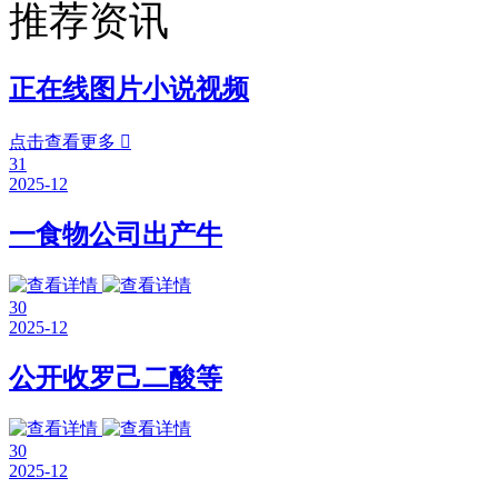
推荐资讯
正在线图片小说视频
点击查看更多

31
2025-12
一食物公司出产牛
30
2025-12
公开收罗己二酸等
30
2025-12