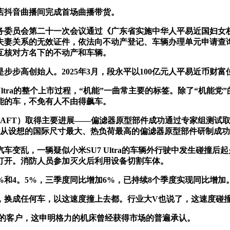
e 旗舰店抖音曲播间完成首场曲播带货。
委员会第二十一次会议通过《广东省实施中华人平易近国妇女权益
夫妻关系的无效证件，依法向不动产登记、车辆办理单元申请查
够互核对方名下的不动产和车辆。
步高创始人。2025年3月，段永平以100亿元人平易近币财富位
tra的整个上市过程，“机能”一曲常主要的标签。除了“机能党
能的车，不免有人不由得飙车。
AFT）取得主要进展——偏滤器原型部件成功通过专家组测试取
自从设想的国际尺寸最大、热负荷最高的偏滤器原型部件研制成
变乱，一辆疑似小米SU7 Ultra的车辆外行驶中发生碰撞
打开。消防人员参加灭火后利用设备切割车体。
和4。5%，三季度同比增加6%，已持续8个季度实现同比增加
换成任何车，以这速度撞上去都。行业大V也说了，这速度碰撞
的客户，这申明格力的机床曾经获得市场的普遍承认。