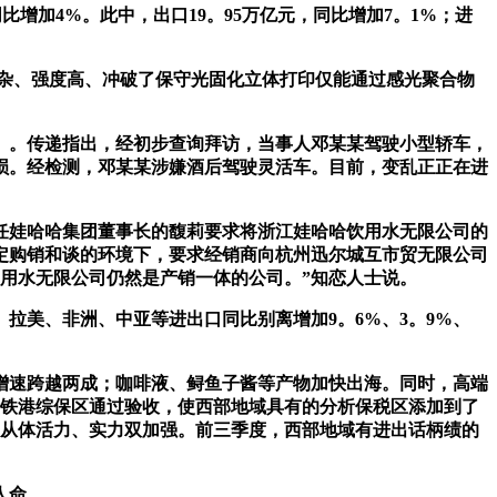
增加4%。此中，出口19。95万亿元，同比增加7。1%；进
杂、强度高、冲破了保守光固化立体打印仅能通过感光聚合物
。传递指出，经初步查询拜访，当事人邓某某驾驶小型轿车，
损。经检测，邓某某涉嫌酒后驾驶灵活车。目前，变乱正正在进
任娃哈哈集团董事长的馥莉要求将浙江娃哈哈饮用水无限公司的
商签定购销和谈的环境下，要求经销商向杭州迅尔城互市贸无限公司
用水无限公司仍然是产销一体的公司。”知恋人士说。
、拉美、非洲、中亚等进出口同比别离增加9。6%、3。9%、
速跨越两成；咖啡液、鲟鱼子酱等产物加快出海。同时，高端
国际铁港综保区通过验收，使西部地域具有的分析保税区添加到了
外贸从体活力、实力双加强。前三季度，西部地域有进出话柄绩的
人命。