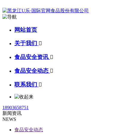
网站首页
关于我们

食品安全资讯

食品安全动态

联系我们

18903658751
新闻资讯
NEWS
食品安全动态