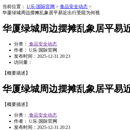
当前位置：
U乐·国际官网
>
食品安全动态
>
华厦绿城周边摆摊乱象居平易近出行受阻为何视
华厦绿城周边摆摊乱象居平易
分类：
食品安全动态
作者： U乐·国际官网
发布时间：
2025-12-31 20:23
访问量：
【概要描述】
华厦绿城周边摆摊乱象居平易
【概要描述】
分类：
食品安全动态
作者： U乐·国际官网
发布时间：
2025-12-31 20:23