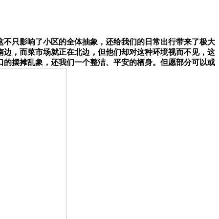
不只影响了小区的全体抽象，还给我们的日常出行带来了极大
南边，而菜市场就正在北边，但他们却对这种环境视而不见，这
口的摆摊乱象，还我们一个整洁、平安的栖身。但愿部分可以或