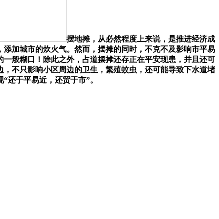
摆地摊，从必然程度上来说，是推进经济成
，添加城市的炊火气。然而，摆摊的同时，不克不及影响市平易
的一般糊口！除此之外，占道摆摊还存正在平安现患，并且还可
边，不只影响小区周边的卫生，繁殖蚊虫，还可能导致下水道堵
“还于平易近，还贸于市”。