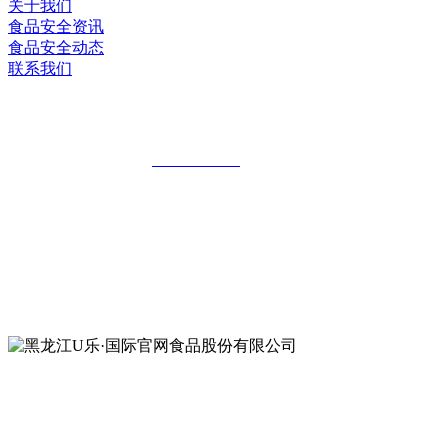
关于我们
食品安全资讯
食品安全动态
联系我们
黑龙江U乐·国际官网食品股份有限公司
全国统一客服热线：
18903658751
地址：哈尔滨南岗区红旗满族乡科技园区
地址：双城经济技术开发区娃哈哈路6号
地址：黑龙江萝北县宝泉岭二九0公路一号
地址：黑龙江省延寿县工业园区北泰山路5号