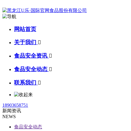
网站首页
关于我们

食品安全资讯

食品安全动态

联系我们

18903658751
新闻资讯
NEWS
食品安全动态