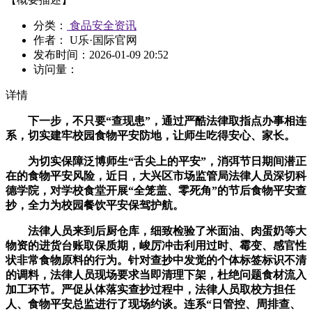
分类：
食品安全资讯
作者： U乐·国际官网
发布时间：
2026-01-09 20:52
访问量：
详情
下一步，不只要“查现患”，通过严酷法律取指点办事相连
系，切实建牢校园食物平安防地，让师生吃得安心、家长。
为切实保障泛博师生“舌尖上的平安”，消弭节日期间潜正
在的食物平安风险，近日，大兴区市场监管局法律人员深切科
德学院，对学校食堂开展“全笼盖、零死角”的节后食物平安查
抄，全力为校园餐饮平安保驾护航。
法律人员来到后厨仓库，细致检验了米面油、肉蛋奶等大
物资的进货台账取保质期，峻厉冲击利用过时、霉变、感官性
状非常食物原料的行为。针对查抄中发觉的个体标签标识不清
的调料，法律人员现场要求当即清理下架，杜绝问题食材流入
加工环节。严促从体落实查抄过程中，法律人员取校方担任
人、食物平安总监进行了现场约谈。连系“日管控、周排查、