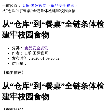
当前位置：
U乐·国际官网
>
食品安全资讯
>
从“仓库”到“餐桌”全链条体检建牢校园食物
从“仓库”到“餐桌”全链条体检
建牢校园食物
分类：
食品安全资讯
作者： U乐·国际官网
发布时间：
2026-01-09 20:52
访问量：
【概要描述】
从“仓库”到“餐桌”全链条体检
建牢校园食物
【概要描述】