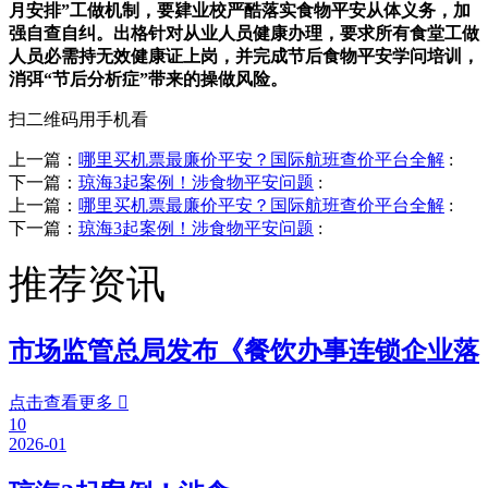
月安排”工做机制，要肄业校严酷落实食物平安从体义务，加
强自查自纠。出格针对从业人员健康办理，要求所有食堂工做
人员必需持无效健康证上岗，并完成节后食物平安学问培训，
消弭“节后分析症”带来的操做风险。
扫二维码用手机看
上一篇：
哪里买机票最廉价平安？国际航班查价平台全解
:
下一篇：
琼海3起案例！涉食物平安问题
:
上一篇：
哪里买机票最廉价平安？国际航班查价平台全解
:
下一篇：
琼海3起案例！涉食物平安问题
:
推荐资讯
市场监管总局发布《餐饮办事连锁企业落
点击查看更多

10
2026-01