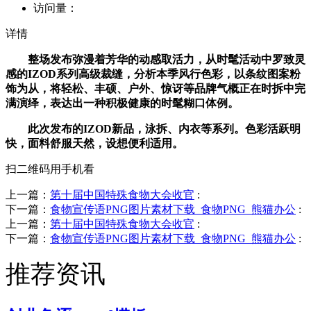
访问量：
详情
整场发布弥漫着芳华的动感取活力，从时髦活动中罗致灵
感的IZOD系列高级裁缝，分析本季风行色彩，以条纹图案粉
饰为从，将轻松、丰硕、户外、惊讶等品牌气概正在时拆中完
满演绎，表达出一种积极健康的时髦糊口体例。
此次发布的IZOD新品，泳拆、内衣等系列。色彩活跃明
快，面料舒服天然，设想便利适用。
扫二维码用手机看
上一篇：
第十届中国特殊食物大会收官
:
下一篇：
食物宣传语PNG图片素材下载_食物PNG_熊猫办公
:
上一篇：
第十届中国特殊食物大会收官
:
下一篇：
食物宣传语PNG图片素材下载_食物PNG_熊猫办公
:
推荐资讯