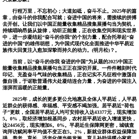
行程万里，不忘初心；大道如砥，奋斗不止。2025年的篇
章，由奋斗的你我配合写就；奋进中国的将来，需接续的拼搏
去开创。让我们以中国正能量收集精品搜集展播勾当为契机，
持续唱响昂扬从旋律，动听正能量，正在收集空间和现实世界
中，进一步凝结起“奋斗的你我”的个别力量，配合托举起“奋
进的中国”的雄伟胡想，为中国式现代化全面推进中华平易近
族伟大回复注入愈加深挚而持久的动力。(明月松)？。
当前，以“奋斗的你我 奋进的中国”为从题的2025中国正
能量收集精品搜集展播勾当正正在深切开展。一件件雕刻时代
印记、充盈奋斗气味的收集精品，正在记实不凡征程中激荡自
傲自强，于讴歌普通伟大处凝结连合力量，为奋进的中国注入
澎湃而温暖的正能量。
2025年，成长的更多更公允地惠及全体人平易近，人平易
近群众的获得感、幸福感、平安感不竭加强。居平易近“荷包
子”更鼓，全国居平易近人均可安排收入达43377元，现实增加
5。0%，取经济增加根基同步，农村居平易近收入增速更快，
达24456元，现实增加6。0%。平易近生保障网更密，城镇查
询拜访赋闲率平均值不变正在5。2%，新就业群体权益保障加
强，养老、育长、适老化便当银发族，育儿补助温暖小家庭。