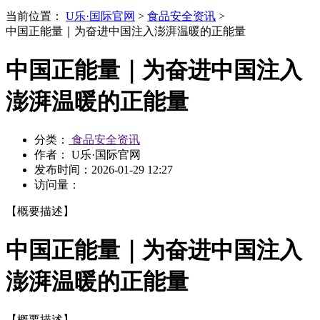
当前位置：
U乐·国际官网
>
食品安全资讯
>
中国正能量｜为奋进中国注入澎湃温暖的正能量
中国正能量｜为奋进中国注入
澎湃温暖的正能量
分类：
食品安全资讯
作者： U乐·国际官网
发布时间：
2026-01-29 12:27
访问量：
【概要描述】
中国正能量｜为奋进中国注入
澎湃温暖的正能量
【概要描述】