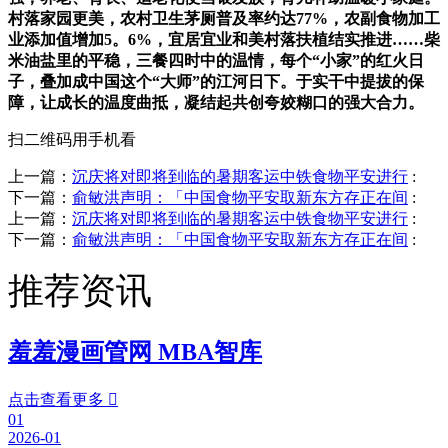
村落家园更美，农村卫生茅厕普及率约达77%，农副食物加工
业添加值增加5。6%，宜居宜业和美村落扶植结实推进……柴
米油盐里的平稳，三餐四时中的温情，每个“小家”的红火日
子，叠加成中国这个“大师”的江河日下。于实干中提拔的保
障，让成长的温度曲抵，凝结起共创夸姣糊口的强大合力。
扫二维码用手机看
上一篇：
沉庆将对即将到临的暑期客运中铁食物平安进行
:
下一篇：
俞敏洪声明：「中国食物平安取新东方存正在间
:
上一篇：
沉庆将对即将到临的暑期客运中铁食物平安进行
:
下一篇：
俞敏洪声明：「中国食物平安取新东方存正在间
:
推荐资讯
羞羞漫画管网 MBA智库
点击查看更多

01
2026-01