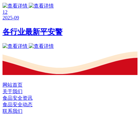
12
2025-09
各行业最新平安警
网站首页
关于我们
食品安全资讯
食品安全动态
联系我们
黑龙江U乐·国际官网食品股份有限公司
全国统一客服热线：
18903658751