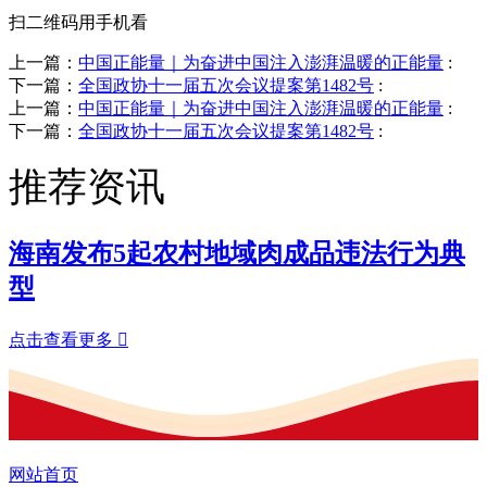
扫二维码用手机看
上一篇：
中国正能量｜为奋进中国注入澎湃温暖的正能量
:
下一篇：
全国政协十一届五次会议提案第1482号
:
上一篇：
中国正能量｜为奋进中国注入澎湃温暖的正能量
:
下一篇：
全国政协十一届五次会议提案第1482号
:
推荐资讯
海南发布5起农村地域肉成品违法行为典
型
点击查看更多

网站首页