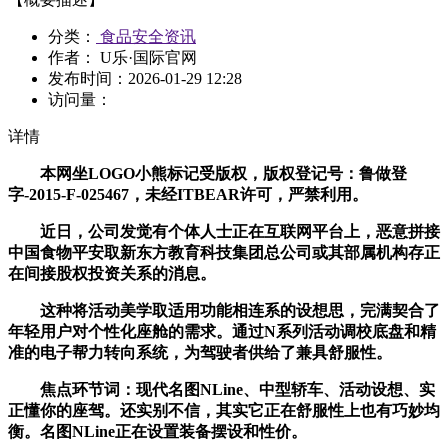
分类：
食品安全资讯
作者： U乐·国际官网
发布时间：
2026-01-29 12:28
访问量：
详情
本网坐LOGO小熊标记受版权，版权登记号：鲁做登
字-2015-F-025467，未经ITBEAR许可，严禁利用。
近日，公司发觉有个体人士正在互联网平台上，恶意拼接
中国食物平安取新东方教育科技集团总公司或其部属机构存正
在间接股权投资关系的消息。
这种将活动美学取适用功能相连系的设想思，完满契合了
年轻用户对个性化座舱的需求。通过N系列活动调校底盘和精
准的电子帮力转向系统，为驾驶者供给了兼具舒服性。
焦点环节词：现代名图NLine、中型轿车、活动设想、实
正懂你的座驾。还实别不信，其实它正在舒服性上也有巧妙均
衡。名图NLine正在设置装备摆设和性价。