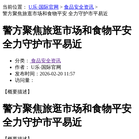
当前位置：
U乐·国际官网
>
食品安全资讯
>
警方聚焦旅逛市场和食物平安 全力守护市平易近
警方聚焦旅逛市场和食物平安
全力守护市平易近
分类：
食品安全资讯
作者： U乐·国际官网
发布时间：
2026-02-20 11:57
访问量：
【概要描述】
警方聚焦旅逛市场和食物平安
全力守护市平易近
【概要描述】