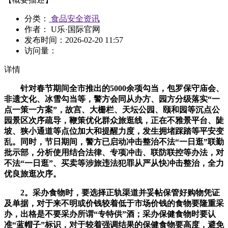
分类：
食品安全资讯
作者： U乐·国际官网
发布时间：
2026-02-20 11:57
访问量：
详情
针对春节期间全市推出的5000余项勾当，包罗保守庙会、
非遗文化、冰雪勾当等，警方会同从办方、园方分级落实“一
点一策一方案”，故宫、大栅栏、天坛公园、颐和园等沉点公
园景区次序疏导，鞭策优化群众旅逛线，正在不雅景平台、陡
坡、狭小通道等点位加大和提醒力度，发生拥堵踩踏等平安变
乱。同时，节日期间，警方已启动冲击整治不法“一日逛”联勤
批示部，分析使用结合法律、专项冲击、联防联控等办法，对
不法“一日逛”、买卖等涉旅违法犯罪从严从快冲击整治，全力
优良旅逛次序。
2。采办食物时，要选择正轨渠道并妥帖保管好购物凭证
及单据，对于来不明或价钱较着低于市场价钱的食物要隆重采
办，出格是不要采办所谓“专特供”酒；采办保健食物时要认
准“蓝帽子”标识，对于较着强调结果的保健食物要高度，避免