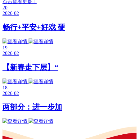
点击查看更多

20
2026-02
畅行+平安+好戏 硬
19
2026-02
【新春走下层】“
18
2026-02
两部分：进一步加