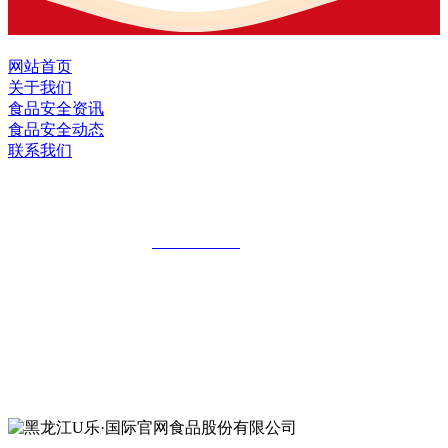
网站首页
关于我们
食品安全资讯
食品安全动态
联系我们
黑龙江U乐·国际官网食品股份有限公司
全国统一客服热线：
18903658751
地址：哈尔滨南岗区红旗满族乡科技园区
地址：双城经济技术开发区娃哈哈路6号
地址：黑龙江萝北县宝泉岭二九0公路一号
地址：黑龙江省延寿县工业园区北泰山路5号