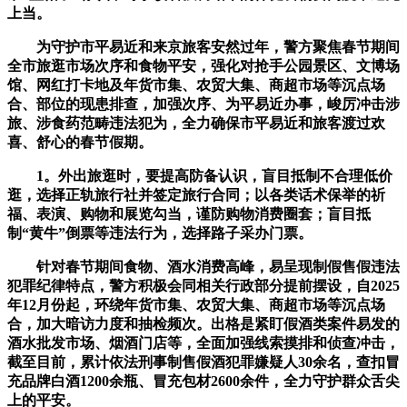
上当。
为守护市平易近和来京旅客安然过年，警方聚焦春节期间
全市旅逛市场次序和食物平安，强化对抢手公园景区、文博场
馆、网红打卡地及年货市集、农贸大集、商超市场等沉点场
合、部位的现患排查，加强次序、为平易近办事，峻厉冲击涉
旅、涉食药范畴违法犯为，全力确保市平易近和旅客渡过欢
喜、舒心的春节假期。
1。外出旅逛时，要提高防备认识，盲目抵制不合理低价
逛，选择正轨旅行社并签定旅行合同；以各类话术保举的祈
福、表演、购物和展览勾当，谨防购物消费圈套；盲目抵
制“黄牛”倒票等违法行为，选择路子采办门票。
针对春节期间食物、酒水消费高峰，易呈现制假售假违法
犯罪纪律特点，警方积极会同相关行政部分提前摆设，自2025
年12月份起，环绕年货市集、农贸大集、商超市场等沉点场
合，加大暗访力度和抽检频次。出格是紧盯假酒类案件易发的
酒水批发市场、烟酒门店等，全面加强线索摸排和侦查冲击，
截至目前，累计依法刑事制售假酒犯罪嫌疑人30余名，查扣冒
充品牌白酒1200余瓶、冒充包材2600余件，全力守护群众舌尖
上的平安。